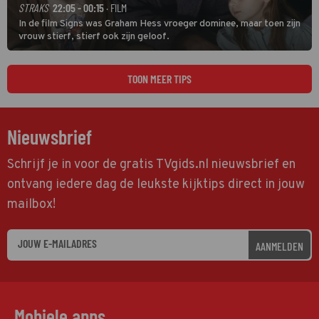
STRAKS
22:05 - 00:15
· FILM
In de film Signs was Graham Hess vroeger dominee, maar toen zijn
vrouw stierf, stierf ook zijn geloof.
TOON MEER TIPS
Nieuwsbrief
Schrijf je in voor de gratis TVgids.nl nieuwsbrief en
ontvang iedere dag de leukste kijktips direct in jouw
mailbox!
AANMELDEN
Mobiele apps