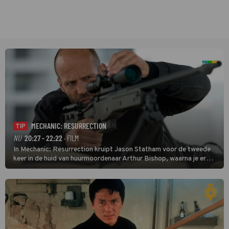
MECHANIC: RESURRECTION
TIP
NU
20:27 - 22:22
· FILM
In Mechanic: Resurrection kruipt Jason Statham voor de tweede
keer in de huid van huurmoordenaar Arthur Bishop, waarna je er
donder op kunt zeggen dat er van Bishops geplande pensioen niet
veel terechtkomt.