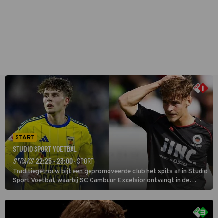
START
STUDIO SPORT VOETBAL
STRAKS
22:25 - 23:00
· SPORT
Traditiegetrouw bijt een gepromoveerde club het spits af in Studio
Sport Voetbal, waarbij SC Cambuur Excelsior ontvangt in de
eerste wedstrijd van het nieuwe Eredivisieseizoen. De nieuwe
oefenmeester is Johan Plat en hij wil aanvallend voetballen.