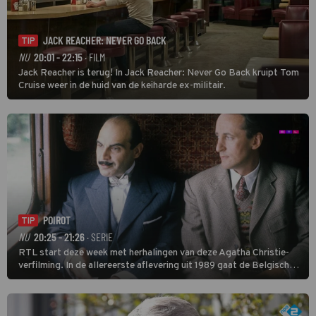
JACK REACHER: NEVER GO BACK
TIP
NU
20:01 - 22:15
· FILM
Jack Reacher is terug! In Jack Reacher: Never Go Back kruipt Tom
Cruise weer in de huid van de keiharde ex-militair.
POIROT
TIP
NU
20:25 - 21:26
· SERIE
RTL start deze week met herhalingen van deze Agatha Christie-
verfilming. In de allereerste aflevering uit 1989 gaat de Belgische
speurder op zoek naar een vermiste kok. Poirot raakt al snel
verwikkeld in een moordzaak. (HH)