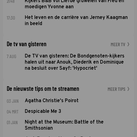
21:48
Kijkers B&B Vol Liefde gruwelen van Fred en
moedigen Yvonne aan
17:30
Het leven en de carrière van Jerney Kaagman
in beeld
De tv van gisteren
MEER TV
7 AUG
De TV van gisteren: De Bondgenoten-kijkers
halen uit naar Anouk, Diederik en Dominique
na besluit over Sayf: 'Hypocriet'
De nieuwste tips om te streamen
MEER TIPS
03 JAN
Agatha Christie's Poirot
04 MRT
Despicable Me 3
01 JAN
Night at the Museum: Battle of the
Smithsonian