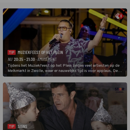
MUZIEKFEEST OP HET PLEIN
TIP
NU
20:35 - 21:30
· AMUSEMENT
Tijdens het Muziekfeest op het Plein zingen veel artiesten op de
Melkmarkt in Zwolle, waar er nauwelijks tijd is voor applaus. De
grootste namen zijn André Hazes, Jannes, René Froger en
natuurlijk Rutger van Barneveld met zijn hit Zwoele Zomernachten.
SIGNS
TIP