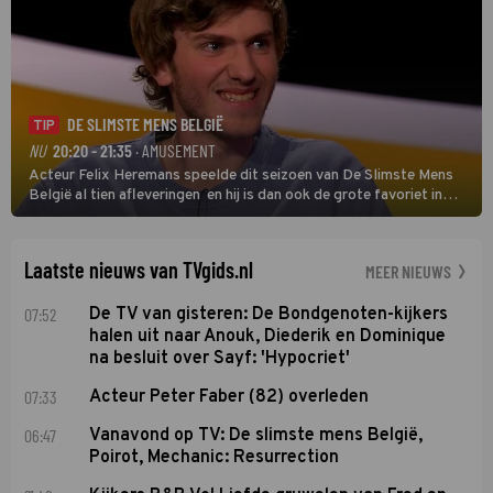
DE SLIMSTE MENS BELGIË
TIP
NU
20:20 - 21:35
· AMUSEMENT
Acteur Felix Heremans speelde dit seizoen van De Slimste Mens
België al tien afleveringen en hij is dan ook de grote favoriet in
deze seizoensfinale. En er is Nederlandse inbreng, want komiek
Soundos El Ahmadi neemt plaats aan de jurytafel.
Laatste nieuws van TVgids.nl
MEER NIEUWS
07:52
De TV van gisteren: De Bondgenoten-kijkers
halen uit naar Anouk, Diederik en Dominique
na besluit over Sayf: 'Hypocriet'
07:33
Acteur Peter Faber (82) overleden
06:47
Vanavond op TV: De slimste mens België,
Poirot, Mechanic: Resurrection