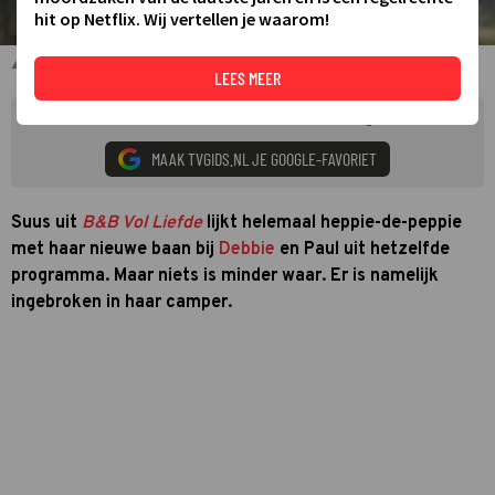
hit op Netflix. Wij vertellen je waarom!
Suus in B&B Vol Liefde 2023
LEES MEER
Zie meer TVgids.nl resultaten op Google
MAAK TVGIDS.NL JE GOOGLE-FAVORIET
Suus uit
B&B Vol Liefde
lijkt helemaal heppie-de-peppie
met haar nieuwe baan bij
Debbie
en Paul uit hetzelfde
programma. Maar niets is minder waar. Er is namelijk
ingebroken in haar camper.