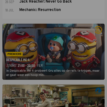
26 SEP
Jack Reacher: Never Go Back
18 JUL
Mechanic: Resurrection
PREMIERE
DESPICABLE ME 4
STRAKS
21:00 - 22:50
· FILM
In Despicable Me 4 probeert Gru alles op de rails te krijgen, maar
er gaat weer een hoop mis.