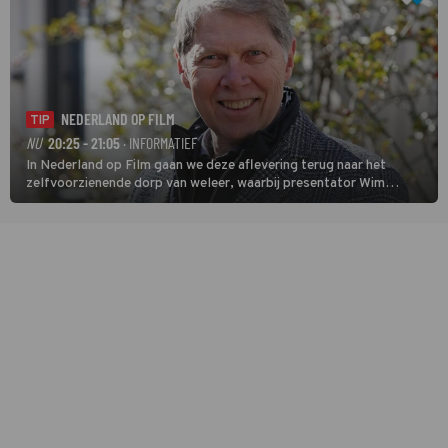
NEDERLAND OP FILM
TIP
NU
20:25 - 21:05
· INFORMATIEF
In Nederland op Film gaan we deze aflevering terug naar het
zelfvoorzienende dorp van weleer, waarbij presentator Wim
Daniëls de kijkers meeneemt op reis door de tijd aan de hand van
unieke amateurbeelden uit verschillende decennia. (HH)