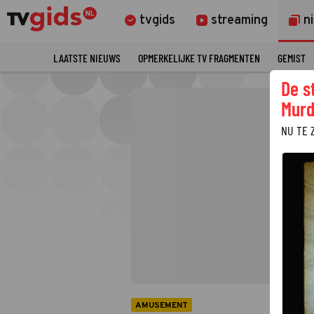
tvgids
streaming
n
LAATSTE NIEUWS
OPMERKELIJKE TV FRAGMENTEN
GEMIST
De s
Murd
NU TE 
AMUSEMENT