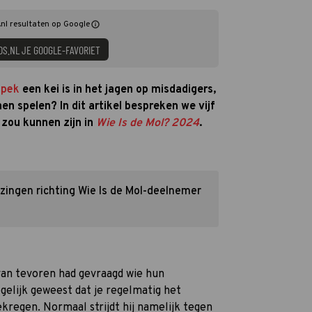
nl resultaten op Google
DS.NL JE GOOGLE-FAVORIET
Spek
een kei is in het jagen op misdadigers,
en spelen? In dit artikel bespreken we vijf
zou kunnen zijn in
Wie Is de Mol? 2024
.
jzingen richting Wie Is de Mol-deelnemer
an tevoren had gevraagd wie hun
elijk geweest dat je regelmatig het
ekregen. Normaal strijdt hij namelijk tegen