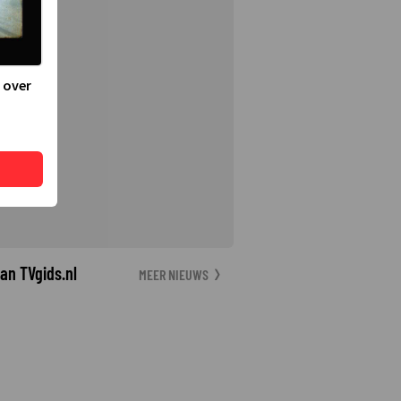
 over
an TVgids.nl
MEER NIEUWS