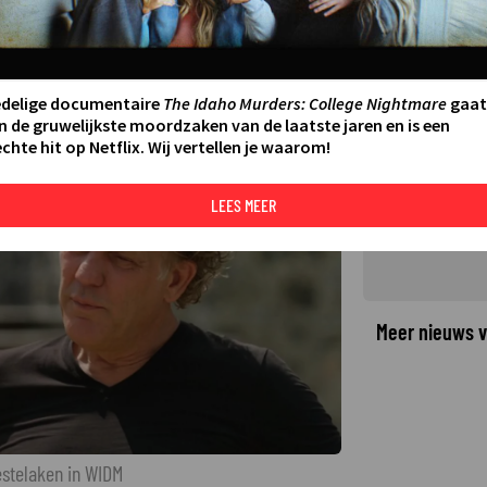
 der Spek de Mol is in Wie Is
edelige documentaire
The Idaho Murders: College Nightmare
gaat
n de gruwelijkste moordzaken van de laatste jaren en is een
chte hit op Netflix. Wij vertellen je waarom!
©
LEES MEER
Meer nieuws v
estelaken in WIDM