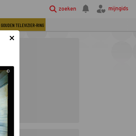
mijngids
zoeken
GOUDEN TELEVIZIER-RING
×
©