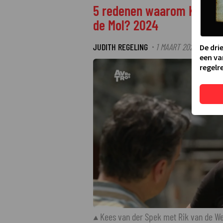
5 redenen waarom Kees van
de Mol? 2024
JUDITH REGELING
1 MAART 2024 14:22
·
De dri
een va
regelre
Kees van der Spek met Rik van de W