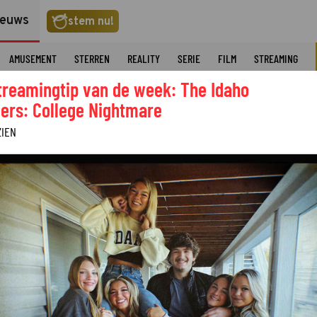
ieuws
stem nu!
AMUSEMENT
STERREN
REALITY
SERIE
FILM
STREAMING
treamingtip van de week: The Idaho
ers: College Nightmare
ZIEN