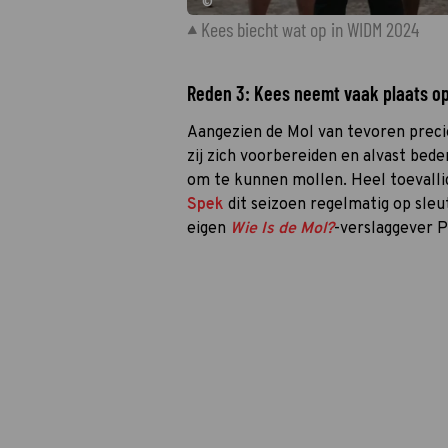
©
Kees biecht wat op in WIDM 2024
Reden 3: Kees neemt vaak plaats op
Aangezien de Mol van tevoren precie
zij zich voorbereiden en alvast bed
om te kunnen mollen. Heel toevallig
Spek
dit seizoen regelmatig op sleut
eigen
Wie Is de Mol?
-verslaggever P