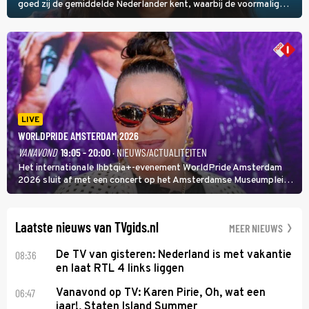
goed zij de gemiddelde Nederlander kent, waarbij de voormalig
hoofdredacteur van modebladen Glamour en Elle het samen met
rapper Keizer opneemt tegen Edson da Graça en Marc-Marie
Huijbregts.
LIVE
WORLDPRIDE AMSTERDAM 2026
VANAVOND
19:05 - 20:00
· NIEUWS/ACTUALITEITEN
Het internationale lhbtqia+-evenement WorldPride Amsterdam
2026 sluit af met een concert op het Amsterdamse Museumplein.
Anita Doth is een van de optredende artiesten. In de jaren 90
veroverde ze de wereld als zangeres van 2Unlimited.
Laatste nieuws van TVgids.nl
MEER NIEUWS
08:36
De TV van gisteren: Nederland is met vakantie
en laat RTL 4 links liggen
06:47
Vanavond op TV: Karen Pirie, Oh, wat een
jaar!, Staten Island Summer