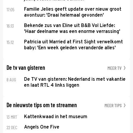
17:05
Familie Jelies geeft update over nieuw groot
avontuur: 'Draai helemaal gevonden'
16:13
Bekende zus van Eline uit B&B Vol Liefde:
'Haar deelname was een enorme verrassing'
15:12
Patricia uit Married at First Sight verwelkomt
baby: 'Een week geleden veranderde alles'
De tv van gisteren
MEER TV
8 AUG
De TV van gisteren: Nederland is met vakantie
en laat RTL 4 links liggen
De nieuwste tips om te streamen
MEER TIPS
13 MRT
Kattenkwaad in het museum
22 DEC
Angels One Five