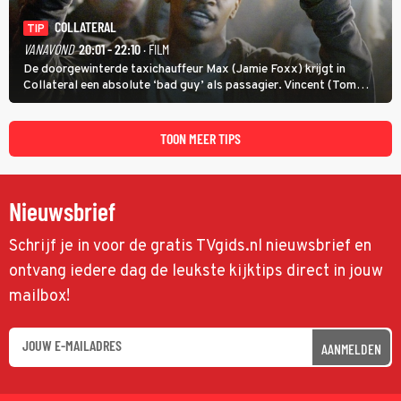
COLLATERAL
TIP
VANAVOND
20:01 - 22:10
· FILM
De doorgewinterde taxichauffeur Max (Jamie Foxx) krijgt in
Collateral een absolute ‘bad guy’ als passagier. Vincent (Tom
Cruise) heeft hem nodig om hem de stad door te loodsen om een
wel heel lugubere reden.
TOON MEER TIPS
Nieuwsbrief
Schrijf je in voor de gratis TVgids.nl nieuwsbrief en
ontvang iedere dag de leukste kijktips direct in jouw
mailbox!
AANMELDEN