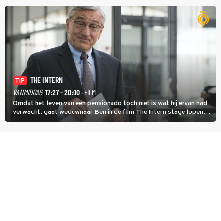
temperatuur. Het kan in Nice namelijk bloedheet worden.
THE INTERN
TIP
VANMIDDAG
17:27 - 20:00
· FILM
Omdat het leven van een pensionado toch niet is wat hij ervan had
verwacht, gaat weduwnaar Ben in de film The Intern stage lopen
bij de hippe webwinkel van Jules, wat een gouden zet blijkt te zijn.