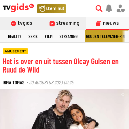
stem nu!
tvgids
streaming
nieuws
N
REALITY
SERIE
FILM
STREAMING
GOUDEN TELEVIZIER-RING
AMUSEMENT
Het is over en uit tussen Olcay Gulsen en
Ruud de Wild
IRMA TOMAS
30 AUGUSTUS 2023 09:25
·
©