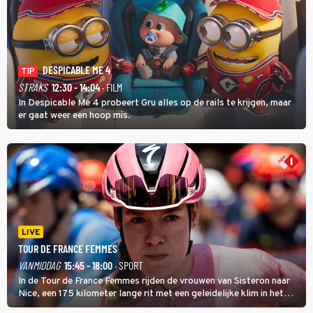
DESPICABLE ME 4
TIP
STRAKS
12:30 - 14:04
· FILM
In Despicable Me 4 probeert Gru alles op de rails te krijgen, maar
er gaat weer een hoop mis.
LIVE
TOUR DE FRANCE FEMMES
VANMIDDAG
15:45 - 18:00
· SPORT
In de Tour de France Femmes rijden de vrouwen van Sisteron naar
Nice, een 175 kilometer lange rit met een geleidelijke klim in het
midden. Dat is mogelijk niet de zwaarste hindernis, dat is de