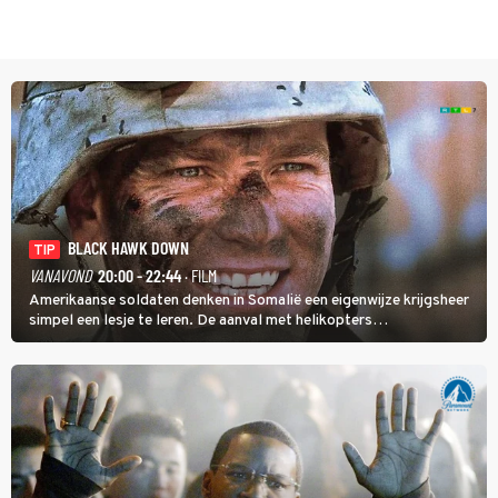
BLACK HAWK DOWN
TIP
VANAVOND
20:00 - 22:44
· FILM
Amerikaanse soldaten denken in Somalië een eigenwijze krijgsheer
simpel een lesje te leren. De aanval met helikopters
verloopt in Black Hawk down dramatisch.