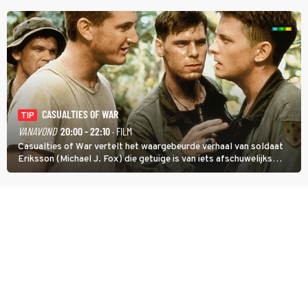
CASUALTIES OF WAR
TIP
VANAVOND
20:00 - 22:10
· FILM
Casualties of War vertelt het waargebeurde verhaal van soldaat
Eriksson (Michael J. Fox) die getuige is van iets afschuwelijks
tijdens de Vietnamoorlog. Hij besluit uit de school te klappen.