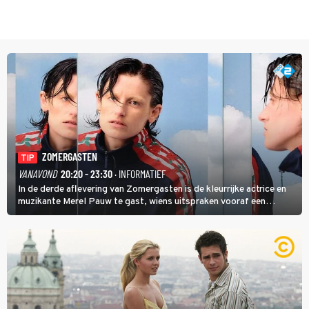
ZOMERGASTEN
TIP
VANAVOND
20:20 - 23:30
· INFORMATIEF
In de derde aflevering van Zomergasten is de kleurrijke actrice en
muzikante Merel Pauw te gast, wiens uitspraken vooraf een
boeiende avond beloven: 'Mijn ideale televisieavond is zoals mijn
identiteit: grenzeloos, absurd en vol angsten'.