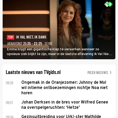
IK VAL NIET, IK DANS
TIP
VANAVOND
21:35 - 22:25
· SERIE
Emma krijgt een gigantische klap te verwerken wanneer ze
opnieuw ziek blijkt te zijn, maar in de laatste aflevering Ik Val Niet,
Ik Dans laat ze zien dat ze niet van plan is op te geven, zelfs als ze
daarvoor een ingrijpende operatie moet ondergaan.
Laatste nieuws van TVgids.nl
MEER NIEUWS
09:29
Ongemak in de Oranjezomer: Johnny de Mol
wil intieme ontboezemingen nichtje Noa niet
horen
09:13
Johan Derksen in de bres voor Wilfred Genee
na overspelgeruchten: ‘Hetze’
09:04
Gezinsuitbreiding voor Urk!-ster Mathilde