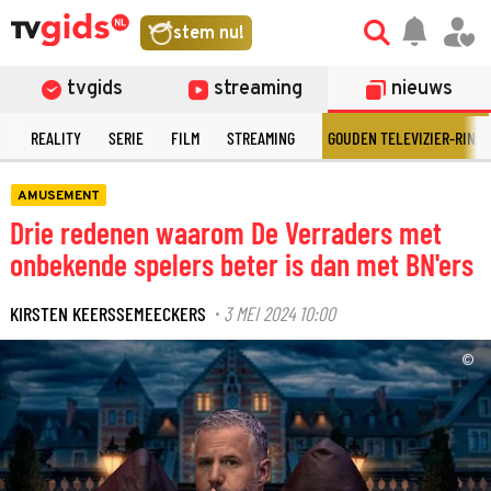
stem nu!
tvgids
streaming
nieuws
N
REALITY
SERIE
FILM
STREAMING
GOUDEN TELEVIZIER-RING
AMUSEMENT
Drie redenen waarom De Verraders met
onbekende spelers beter is dan met BN'ers
KIRSTEN KEERSSEMEECKERS
3 MEI 2024 10:00
·
©