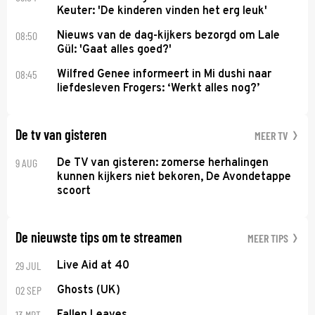
Keuter: 'De kinderen vinden het erg leuk'
08:50
Nieuws van de dag-kijkers bezorgd om Lale
Gül: 'Gaat alles goed?'
08:45
Wilfred Genee informeert in Mi dushi naar
liefdesleven Frogers: ‘Werkt alles nog?’
De tv van gisteren
MEER TV
9 AUG
De TV van gisteren: zomerse herhalingen
kunnen kijkers niet bekoren, De Avondetappe
scoort
De nieuwste tips om te streamen
MEER TIPS
29 JUL
Live Aid at 40
02 SEP
Ghosts (UK)
13 MRT
Fallen Leaves