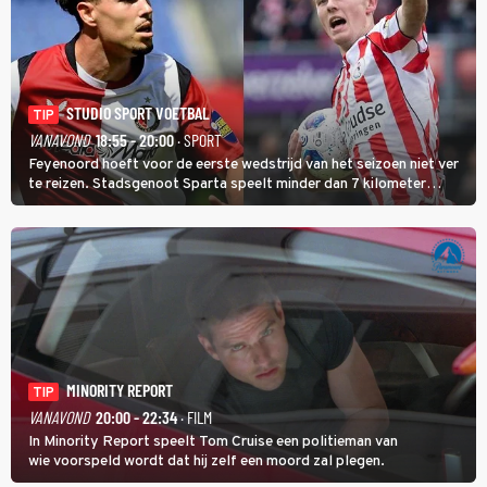
STUDIO SPORT VOETBAL
TIP
VANAVOND
18:55 - 20:00
· SPORT
Feyenoord hoeft voor de eerste wedstrijd van het seizoen niet ver
te reizen. Stadsgenoot Sparta speelt minder dan 7 kilometer
verderop. Feyenoord trok de Spaanse spits Nacho Ferri aan van
KVC Westerlo uit België.
MINORITY REPORT
TIP
VANAVOND
20:00 - 22:34
· FILM
In Minority Report speelt Tom Cruise een politieman van
wie voorspeld wordt dat hij zelf een moord zal plegen.