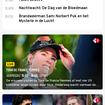
15 APR
Nachtwacht: De Dag van de Bloedmaan
19 FEB
Brandweerman Sam: Norbert Puk en het
Mysterie in de Lucht
LIVE
TOUR DE FRANCE FEMMES
VANMIDDAG
15:55 - 18:55
· SPORT
De vrouwen sluiten de Tour de France Femmes af met vier 25
kilometer lange rondes door Nice. Onderweg wacht viermaal de
zware Col d'Èze. Aan de finish op de Promenade des Anglais krijgt
de eindwinnaar de laatste gele trui.