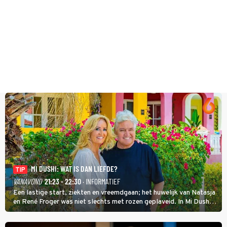
MI DUSHI: WAT IS DAN LIEFDE?
TIP
VANAVOND
21:23 - 22:30
· INFORMATIEF
Een lastige start, ziekten en vreemdgaan; het huwelijk van Natasja
en René Froger was niet slechts met rozen geplaveid. In Mi Dushi:
Wat Is Dan Liefde? neemt Wilfred Genee het showbizzkoppel mee
uit vissen om het over de liefde te hebben.