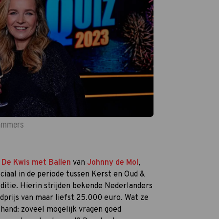
Lammers
n
De Kwis met Ballen
van
Johnny de Mol
,
ciaal in de periode tussen Kerst en Oud &
itie. Hierin strijden bekende Nederlanders
dprijs van maar liefst 25.000 euro. Wat ze
 hand: zoveel mogelijk vragen goed