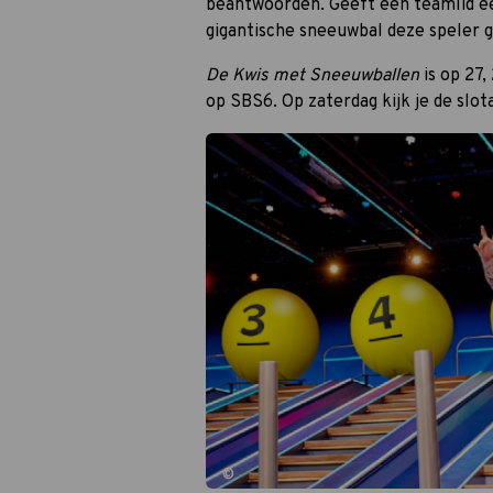
beantwoorden. Geeft een teamlid e
gigantische sneeuwbal deze speler g
De Kwis met Sneeuwballen
is op 27,
op SBS6. Op zaterdag kijk je de slot
©