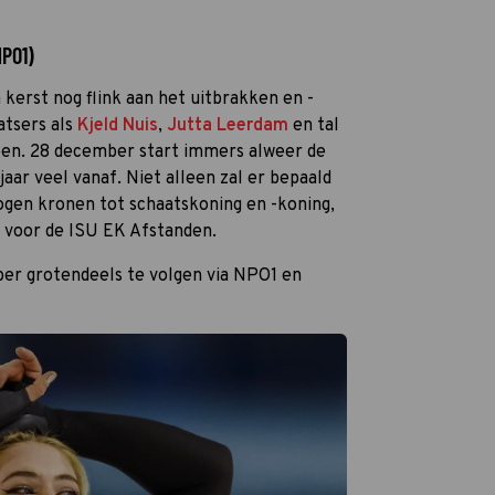
NPO1)
kerst nog flink aan het uitbrakken en -
atsers als
Kjeld Nuis
,
Jutta Leerdam
en tal
ben. 28 december start immers alweer de
aar veel vanaf. Niet alleen zal er bepaald
gen kronen tot schaatskoning en -koning,
n voor de ISU EK Afstanden.
er grotendeels te volgen via NPO1 en