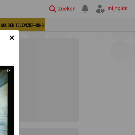
mijngids
zoeken
GOUDEN TELEVIZIER-RING
×
©