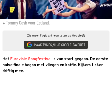
Tommy Cash voor Estland.
Zie meer TVgids.nl resultaten op Google
MAAK TVGIDS.NL JE GOOGLE-FAVORIET
Het
Eurovisie Songfestival
is van start gegaan. De eerste
halve finale begon met vliegen en koffie. Kijkers tikken
driftig mee.