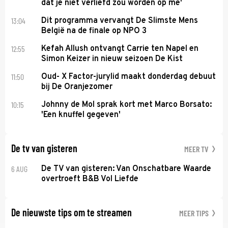
dat je niet verliefd zou worden op me'
13:04
Dit programma vervangt De Slimste Mens
België na de finale op NPO 3
12:55
Kefah Allush ontvangt Carrie ten Napel en
Simon Keizer in nieuw seizoen De Kist
11:50
Oud- X Factor-jurylid maakt donderdag debuut
bij De Oranjezomer
10:15
Johnny de Mol sprak kort met Marco Borsato:
'Een knuffel gegeven'
De tv van gisteren
MEER TV
6 AUG
De TV van gisteren: Van Onschatbare Waarde
overtroeft B&B Vol Liefde
De nieuwste tips om te streamen
MEER TIPS