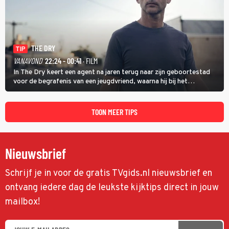
THE DRY
TIP
VANAVOND
22:24 - 00:41
· FILM
In The Dry keert een agent na jaren terug naar zijn geboortestad
voor de begrafenis van een jeugdvriend, waarna hij bij het
onderzoeken van diens dood een verband begint te vermoeden
met een oude zaak.
TOON MEER TIPS
Nieuwsbrief
Schrijf je in voor de gratis TVgids.nl nieuwsbrief en
ontvang iedere dag de leukste kijktips direct in jouw
mailbox!