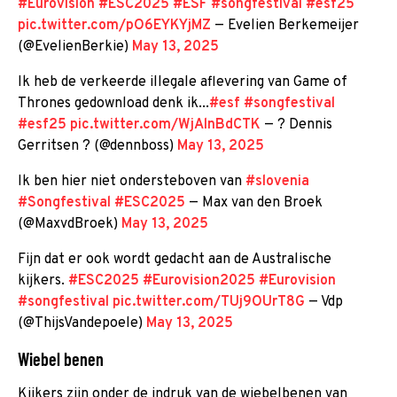
#Eurovision
#ESC2025
#ESF
#songfestival
#esf25
pic.twitter.com/pO6EYKYjMZ
— Evelien Berkemeijer
(@EvelienBerkie)
May 13, 2025
Ik heb de verkeerde illegale aflevering van Game of
Thrones gedownload denk ik...
#esf
#songfestival
#esf25
pic.twitter.com/WjAlnBdCTK
— ? Dennis
Gerritsen ? (@dennboss)
May 13, 2025
Ik ben hier niet ondersteboven van
#slovenia
#Songfestival
#ESC2025
— Max van den Broek
(@MaxvdBroek)
May 13, 2025
Fijn dat er ook wordt gedacht aan de Australische
kijkers.
#ESC2025
#Eurovision2025
#Eurovision
#songfestival
pic.twitter.com/TUj9OUrT8G
— Vdp
(@ThijsVandepoele)
May 13, 2025
Wiebel benen
Kijkers zijn onder de indruk van de wiebelbenen van