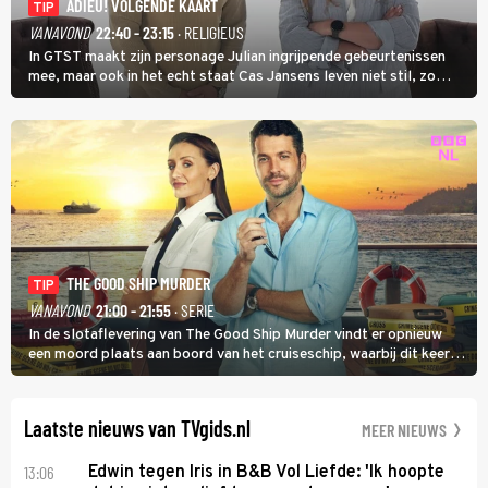
ADIEU! VOLGENDE KAART
TIP
VANAVOND
22:40 - 23:15
· RELIGIEUS
In GTST maakt zijn personage Julian ingrijpende gebeurtenissen
mee, maar ook in het echt staat Cas Jansens leven niet stil, zo
vertelt hij in Adieu! Volgende Kaart.
THE GOOD SHIP MURDER
TIP
VANAVOND
21:00 - 21:55
· SERIE
In de slotaflevering van The Good Ship Murder vindt er opnieuw
een moord plaats aan boord van het cruiseschip, waarbij dit keer
een bemanningslid het slachtoffer is en kapitein Marlowe de dader
lijkt te zijn.
Laatste nieuws van TVgids.nl
MEER NIEUWS
13:06
Edwin tegen Iris in B&B Vol Liefde: 'Ik hoopte