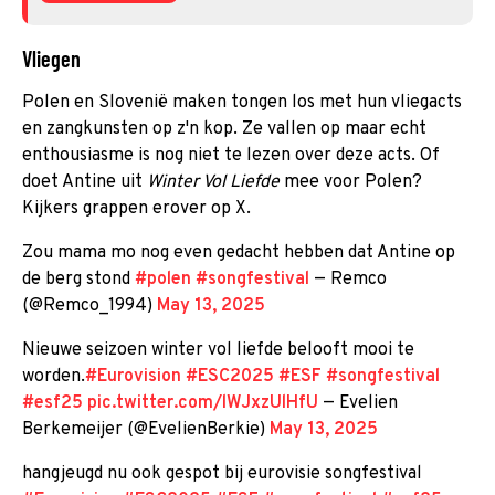
Vliegen
Polen en Slovenië maken tongen los met hun vliegacts
en zangkunsten op z'n kop. Ze vallen op maar echt
enthousiasme is nog niet te lezen over deze acts. Of
doet Antine uit
Winter Vol Liefde
mee voor Polen?
Kijkers grappen erover op X.
Zou mama mo nog even gedacht hebben dat Antine op
de berg stond
#polen
#songfestival
— Remco
(@Remco_1994)
May 13, 2025
Nieuwe seizoen winter vol liefde belooft mooi te
worden.
#Eurovision
#ESC2025
#ESF
#songfestival
#esf25
pic.twitter.com/lWJxzUlHfU
— Evelien
Berkemeijer (@EvelienBerkie)
May 13, 2025
hangjeugd nu ook gespot bij eurovisie songfestival