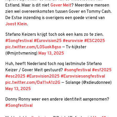
Estland. Maar is dit niet
Gover Meit
? Meerdere mensen
zien wel overeenkomsten tussen Gover en Tommy Cash.
De Estse inzending is overigens een goede vriend van
Joost Klein
.
Stefano Keizers krijgt toch ook een kans zo te zien.
#Songfestival
#Eurovision25
#eurovisie
#ESC2025
pic.twitter.com/L0Suok8gso
— Tv-kijkster
(@mijntvmening)
May 13, 2025
Huh, heeft Nederland toch nog lastminute Stefano
Keizer / Gover Meit gestuurd?
#songfestival
#esf2025
#esc2025
#Eurovision2025
#Eurovisiesongfestival
pic.twitter.com/Da11vA1z2G
— Solange (@xdieudonnee)
May 13, 2025
Donny Ronny weer een andere identiteit aangenomen?
#Songfestival