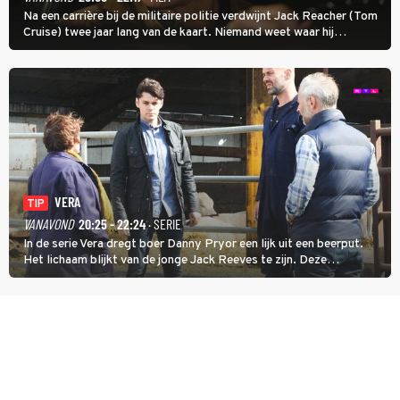
Na een carrière bij de militaire politie verdwijnt Jack Reacher (Tom
Cruise) twee jaar lang van de kaart. Niemand weet waar hij
uithangt, totdat moordverdachte James Barr naar hem vraagt.
VERA
TIP
VANAVOND
20:25 - 22:24
· SERIE
In de serie Vera dregt boer Danny Pryor een lijk uit een beerput.
Het lichaam blijkt van de jonge Jack Reeves te zijn. Deze
homoseksuele woonwagenbewoner had gebroken met zijn familie
en verliet het kamp met slaande ruzie.