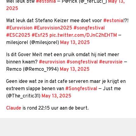
Wel leuk btw
#estonia
— P@rick (@_ferLuci_)
May 13,
2025
Wat leuk dat Stefano Keizer mee doet voor
#estonia
!?!
#Eurovision
#Eurovision2025
#songfestival
#ESC2025
#Esf25
pic.twitter.com/DJnC2hEHTM
—
milesjorel (@milesjorel)
May 13, 2025
Is dit Gover Meit met een pruik omdat hij niet meer
binnen kwam?
#eurovision
#songfestival
#eurovisie
—
Remco (@Remco_1994)
May 13, 2025
Geen idee wat ze in dat cafe serveren maar je krijgt en
extreem slappe benen van
#Songfestival
— Just me
(@The_critic31)
May 13, 2025
Claude
is rond 22:15 uur aan de beurt.