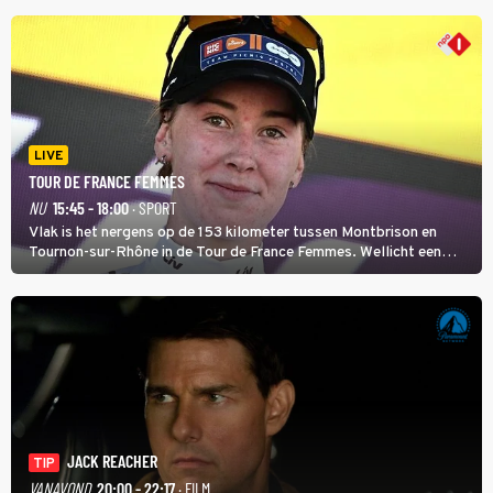
ligt. In de serie heerst er een gevaarlijke veeziekte.
LIVE
TOUR DE FRANCE FEMMES
NU
15:45 - 18:00
· SPORT
Vlak is het nergens op de 153 kilometer tussen Montbrison en
Tournon-sur-Rhône in de Tour de France Femmes. Wellicht een
kans voor Nienke Vinke, die vorig jaar de witte trui won.
JACK REACHER
TIP
VANAVOND
20:00 - 22:17
· FILM