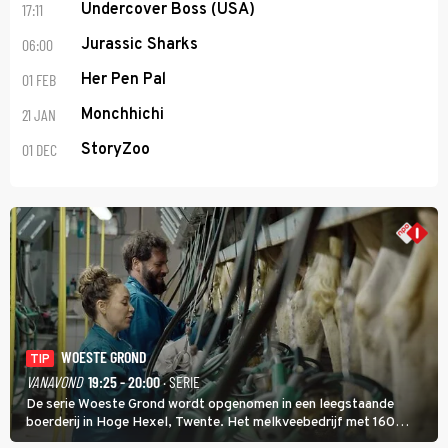
17:11
Undercover Boss (USA)
06:00
Jurassic Sharks
01 FEB
Her Pen Pal
21 JAN
Monchhichi
01 DEC
StoryZoo
WOESTE GROND
TIP
VANAVOND
19:25 - 20:00
· SERIE
De serie Woeste Grond wordt opgenomen in een leegstaande
boerderij in Hoge Hexel, Twente. Het melkveebedrijf met 160
koeien moest sluiten, omdat het dicht bij een Natura 2000-gebied