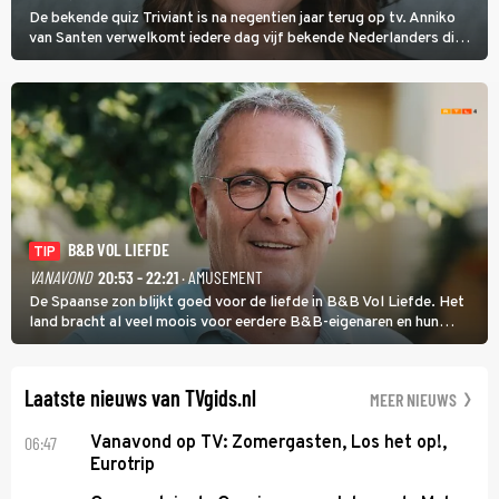
De bekende quiz Triviant is na negentien jaar terug op tv. Anniko
van Santen verwelkomt iedere dag vijf bekende Nederlanders die
vragen beantwoorden in verschillende categorieën. De beste
speler gaat direct door naar de finaleweek.
B&B VOL LIEFDE
TIP
VANAVOND
20:53 - 22:21
· AMUSEMENT
De Spaanse zon blijkt goed voor de liefde in B&B Vol Liefde. Het
land bracht al veel moois voor eerdere B&B-eigenaren en hun
partners. Ook Paul runt zijn gastenverblijf in Spanje. De 62-jarige
weduwnaar stuurt aan op een nieuw hoofdstuk.
Laatste nieuws van TVgids.nl
MEER NIEUWS
06:47
Vanavond op TV: Zomergasten, Los het op!,
Eurotrip