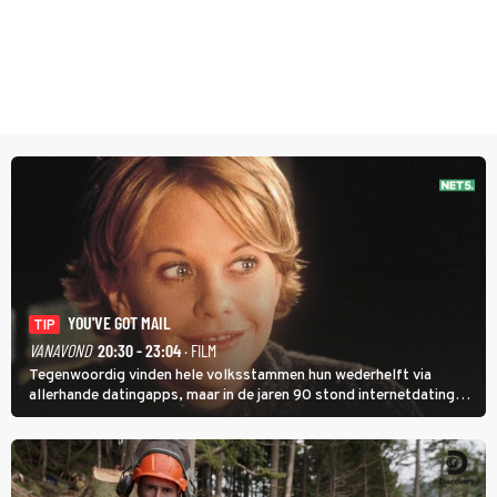
YOU'VE GOT MAIL
TIP
VANAVOND
20:30 - 23:04
· FILM
Tegenwoordig vinden hele volksstammen hun wederhelft via
allerhande datingapps, maar in de jaren 90 stond internetdating
nog in de kinderschoenen. In de film You've Got Mail zie je dat
terug.