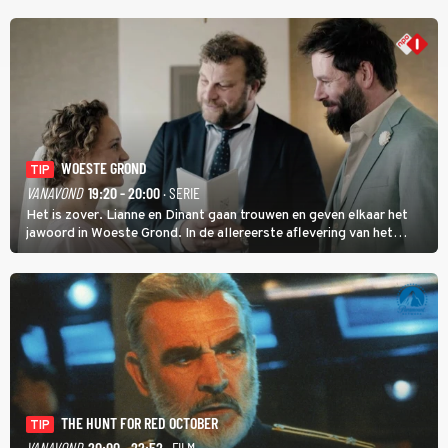
om met Sam Hagens, die er al vanaf het begin bij is.
WOESTE GROND
TIP
VANAVOND
19:20 - 20:00
· SERIE
Het is zover. Lianne en Dinant gaan trouwen en geven elkaar het
jawoord in Woeste Grond. In de allereerste aflevering van het
eerste seizoen kwam Lianne vanuit de Randstad naar Twente. Daar
is ze inmiddels helemaal op haar plek.
THE HUNT FOR RED OCTOBER
TIP
VANAVOND
20:00 - 22:52
· FILM