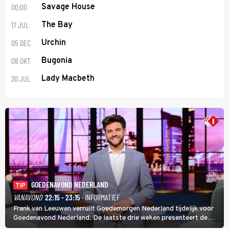
00:00
Savage House
17 JUL
The Bay
05 DEC
Urchin
08 OKT
Bugonia
20 JUL
Lady Macbeth
GOEDENAVOND NEDERLAND
TIP
VANAVOND
22:15 - 23:15
· INFORMATIEF
Frank van Leeuwen verruilt Goedemorgen Nederland tijdelijk voor
Goedenavond Nederland. De laatste drie weken presenteert de
journalist en De Slimste Mens-winnaar deze avondtalkshow om en