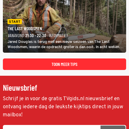
START
THE LAST WOODSMEN
VANAVOND
21:30 - 22:30
· INFORMATIEF
Jared Douglas is terug met een nieuw seizoen van The Last
Woodsmen, waarin de opdracht groter is dan ooit. In acht weken
tijd probeert hij een miljoen dollar bij elkaar te vergaren om de
toekomst van het houthakkersbedrijf te verzekeren.
TOON MEER TIPS
Nieuwsbrief
Schrijf je in voor de gratis TVgids.nl nieuwsbrief en
ontvang iedere dag de leukste kijktips direct in jouw
mailbox!