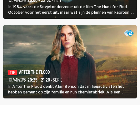
In 1984 vaart de Sovjetonderzeeër uit de film The Hunt for Red
October voor het eerst uit, maar wat zijn de plannen van kapitein
Marko Ramius?
AFTER THE FLOOD
TIP
VANAVOND
20:25 - 21:20
· SERIE
In After the Flood denkt Alan Benson dat milieuactivisten het
hebben gemunt op zijn familie en hun chemiefabriek. Als een
brandende boodschap in het veen de boel op scherp zet, besluit
Jo Marshall de jonge Finn Allen aan de tand te voelen.