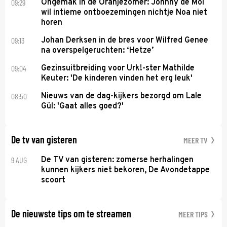
09:29
Ongemak in de Oranjezomer: Johnny de Mol
wil intieme ontboezemingen nichtje Noa niet
horen
09:13
Johan Derksen in de bres voor Wilfred Genee
na overspelgeruchten: ‘Hetze’
09:04
Gezinsuitbreiding voor Urk!-ster Mathilde
Keuter: 'De kinderen vinden het erg leuk'
08:50
Nieuws van de dag-kijkers bezorgd om Lale
Gül: 'Gaat alles goed?'
De tv van gisteren
MEER TV
9 AUG
De TV van gisteren: zomerse herhalingen
kunnen kijkers niet bekoren, De Avondetappe
scoort
De nieuwste tips om te streamen
MEER TIPS