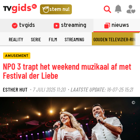
stem nu!
tvgids
streaming
nieuws
N
REALITY
SERIE
FILM
STREAMING
GOUDEN TELEVIZIER-RING
AMUSEMENT
NPO 3 trapt het weekend muzikaal af met
Festival der Liebe
ESTHER HUT
7 JULI 2025 11:20
LAATSTE UPDATE:
16-07-25 15:21
·
·
©