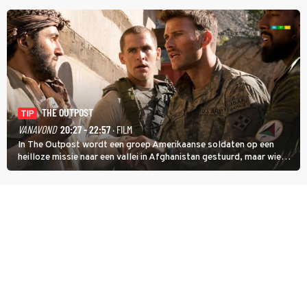
treinreizigers de dader is.
THE OUTPOST
TIP
VANAVOND
20:27 - 22:57
· FILM
In The Outpost wordt een groep Amerikaanse soldaten op een
heilloze missie naar een vallei in Afghanistan gestuurd, maar wie
overleeft daar een aanval?