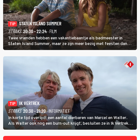
STATEN ISLAND SUMMER
TIP
STRAKS
20:30 - 22:24
· FILM
Twee vrienden hebben een vakantiebaantje als badmeester in
Staten Island Summer, maar ze zijn meer bezig met feesten dan
met werken.
IK VERTREK
TIP
STRAKS
20:30 - 21:20
· INFORMATIEF
In korte tijd overlijdt een aantal dierbaren van Marcel en Walter.
Als Walter ook nog een burn-out krijgt, besluiten ze in Ik Vertrek
een nieuwe start te maken door een B&B in Spanje te openen, waar
ze een moeizame start beleven. (HH)