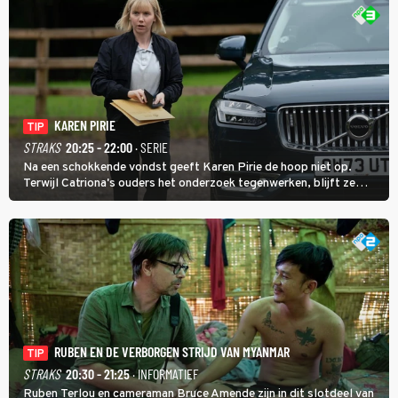
KAREN PIRIE
TIP
STRAKS
20:25 - 22:00
· SERIE
Na een schokkende vondst geeft Karen Pirie de hoop niet op.
Terwijl Catriona's ouders het onderzoek tegenwerken, blijft ze
speuren naar Adam. In deze slotaflevering van Karen Pirie leidt het
spoor via Frankrijk en Italië naar Malta.
RUBEN EN DE VERBORGEN STRIJD VAN MYANMAR
TIP
STRAKS
20:30 - 21:25
· INFORMATIEF
Ruben Terlou en cameraman Bruce Amende zijn in dit slotdeel van