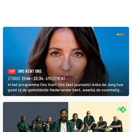
ONS KENT ONS
TIP
STRAKS
21:44 - 22:34
· AMUSEMENT
In het programma Ons Kent Ons test journalist Anke de Jong hoe
goed zij de gemiddelde Nederlander kent, waarbij de voormalig
hoofdredacteur van modebladen Glamour en Elle het samen met
rapper Keizer opneemt tegen Edson da Graça en Marc-Marie
Huijbregts.