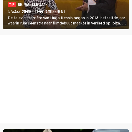
OH, WAT EEN JAAR!
TIP
STRAKS
20:05 - 21:44
· AMUSEMENT
De televisiecarrière van Hugo Kennis begon in 2013, hetzelfde jaar
waarin Kim Feenstra haar filmdebuut maakte in Verliefd op Ibiza. In
Oh, Wat een Jaar! wordt duidelijk wat ze nog meer weten van het
jaar waarin ze allebei eindtwintigers waren.