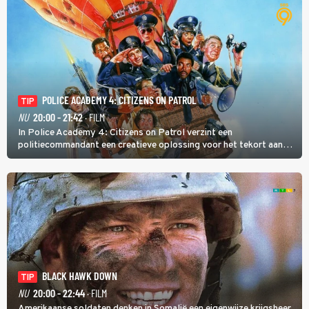
POLICE ACADEMY 4: CITIZENS ON PATROL
TIP
NU
20:00 - 21:42
· FILM
In Police Academy 4: Citizens on Patrol verzint een
politiecommandant een creatieve oplossing voor het tekort aan
agenten.
BLACK HAWK DOWN
TIP
NU
20:00 - 22:44
· FILM
Amerikaanse soldaten denken in Somalië een eigenwijze krijgsheer