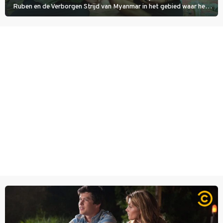
Ruben en de Verborgen Strijd van Myanmar in het gebied waar het
KNDF-rebellenleger de scepter zwaait. De rebellenleider zet zich
in voor vrijheid en gelijkheid voor iedereen. (HH)