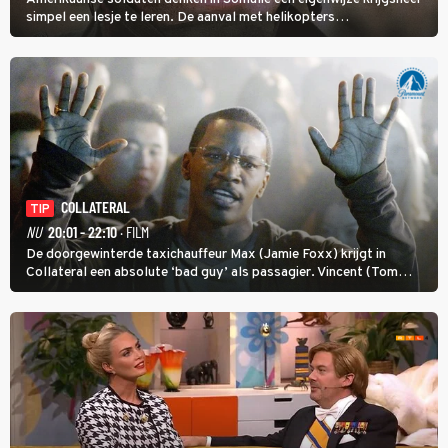
simpel een lesje te leren. De aanval met helikopters
verloopt in Black Hawk down dramatisch.
COLLATERAL
TIP
NU
20:01 - 22:10
· FILM
De doorgewinterde taxichauffeur Max (Jamie Foxx) krijgt in
Collateral een absolute ‘bad guy’ als passagier. Vincent (Tom
Cruise) heeft hem nodig om hem de stad door te loodsen om een
wel heel lugubere reden.