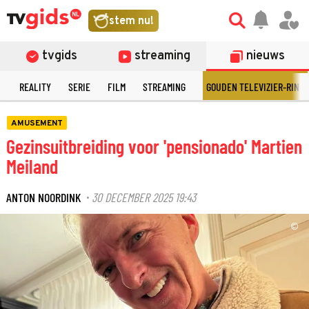
stem nu!
tvgids
streaming
nieuws
N
REALITY
SERIE
FILM
STREAMING
GOUDEN TELEVIZIER-RING
AMUSEMENT
Gezinsuitbreiding voor 'pensionado' Martien
Meiland
ANTON NOORDINK
30 DECEMBER 2025 19:43
·
©