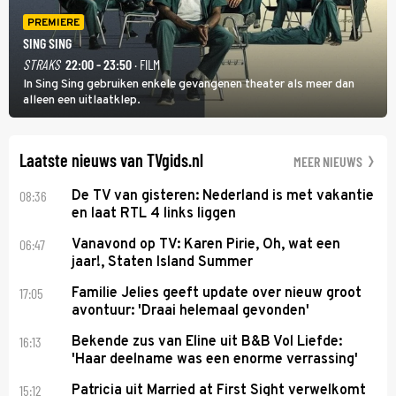
PREMIERE
SING SING
STRAKS
22:00 - 23:50
· FILM
In Sing Sing gebruiken enkele gevangenen theater als meer dan
alleen een uitlaatklep.
Laatste nieuws van TVgids.nl
MEER NIEUWS
08:36
De TV van gisteren: Nederland is met vakantie
en laat RTL 4 links liggen
06:47
Vanavond op TV: Karen Pirie, Oh, wat een
jaar!, Staten Island Summer
17:05
Familie Jelies geeft update over nieuw groot
avontuur: 'Draai helemaal gevonden'
16:13
Bekende zus van Eline uit B&B Vol Liefde:
'Haar deelname was een enorme verrassing'
15:12
Patricia uit Married at First Sight verwelkomt