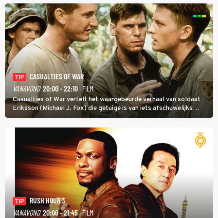
KVC Westerlo uit België.
CASUALTIES OF WAR
TIP
VANAVOND
20:00 - 22:10
· FILM
Casualties of War vertelt het waargebeurde verhaal van soldaat
Eriksson (Michael J. Fox) die getuige is van iets afschuwelijks
tijdens de Vietnamoorlog. Hij besluit uit de school te klappen.
RUSH HOUR 3
TIP
VANAVOND
20:00 - 21:45
· FILM