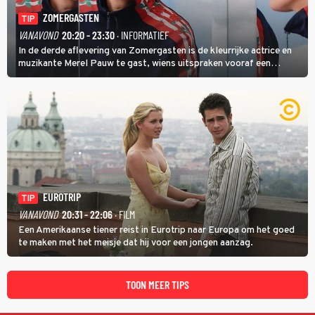
ZOMERGASTEN
TIP
VANAVOND
20:20 - 23:30
· INFORMATIEF
In de derde aflevering van Zomergasten is de kleurrijke actrice en
muzikante Merel Pauw te gast, wiens uitspraken vooraf een
boeiende avond beloven: 'Mijn ideale televisieavond is zoals mijn
identiteit: grenzeloos, absurd en vol angsten'.
EUROTRIP
TIP
VANAVOND
20:31 - 22:06
· FILM
Een Amerikaanse tiener reist in Eurotrip naar Europa om het goed
te maken met het meisje dat hij voor een jongen aanzag.
TOON MEER TIPS