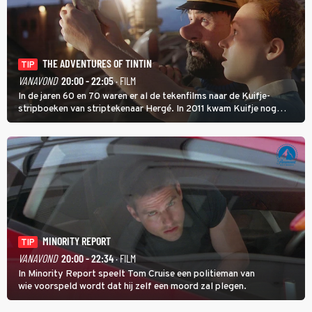
THE ADVENTURES OF TINTIN
TIP
VANAVOND
20:00 - 22:05
· FILM
In de jaren 60 en 70 waren er al de tekenfilms naar de Kuifje-
stripboeken van striptekenaar Hergé. In 2011 kwam Kuifje nog
meer tot leven in The Adventures of Tintin van Steven Spielberg.
MINORITY REPORT
TIP
VANAVOND
20:00 - 22:34
· FILM
In Minority Report speelt Tom Cruise een politieman van
wie voorspeld wordt dat hij zelf een moord zal plegen.