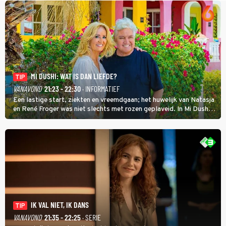
MI DUSHI: WAT IS DAN LIEFDE?
TIP
VANAVOND
21:23 - 22:30
· INFORMATIEF
Een lastige start, ziekten en vreemdgaan; het huwelijk van Natasja
en René Froger was niet slechts met rozen geplaveid. In Mi Dushi:
Wat Is Dan Liefde? neemt Wilfred Genee het showbizzkoppel mee
uit vissen om het over de liefde te hebben.
IK VAL NIET, IK DANS
TIP
VANAVOND
21:35 - 22:25
· SERIE