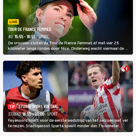
LIVE
TOUR DE FRANCE FEMMES
NU
15:55 - 18:55
· SPORT
De vrouwen sluiten de Tour de France Femmes af met vier 25
kilometer lange rondes door Nice. Onderweg wacht viermaal de
zware Col d'Èze. Aan de finish op de Promenade des Anglais krijgt
de eindwinnaar de laatste gele trui.
STUDIO SPORT VOETBAL
TIP
STRAKS
18:55 - 20:00
· SPORT
Feyenoord hoeft voor de eerste wedstrijd van het seizoen niet ver
te reizen. Stadsgenoot Sparta speelt minder dan 7 kilometer
verderop. Feyenoord trok de Spaanse spits Nacho Ferri aan van