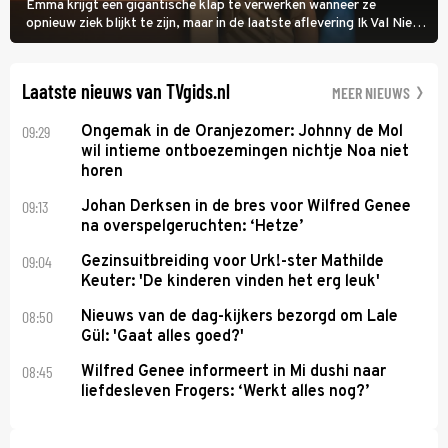
Emma krijgt een gigantische klap te verwerken wanneer ze
opnieuw ziek blijkt te zijn, maar in de laatste aflevering Ik Val Niet,
Ik Dans laat ze zien dat ze niet van plan is op te geven, zelfs als ze
daarvoor een ingrijpende operatie moet ondergaan.
Laatste nieuws van TVgids.nl
MEER NIEUWS
09:29
Ongemak in de Oranjezomer: Johnny de Mol
wil intieme ontboezemingen nichtje Noa niet
horen
09:13
Johan Derksen in de bres voor Wilfred Genee
na overspelgeruchten: ‘Hetze’
09:04
Gezinsuitbreiding voor Urk!-ster Mathilde
Keuter: 'De kinderen vinden het erg leuk'
08:50
Nieuws van de dag-kijkers bezorgd om Lale
Gül: 'Gaat alles goed?'
08:45
Wilfred Genee informeert in Mi dushi naar
liefdesleven Frogers: ‘Werkt alles nog?’