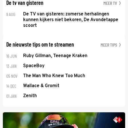
De tv van gisteren
MEER TV
9 AUG
De TV van gisteren: zomerse herhalingen
kunnen kijkers niet bekoren, De Avondetappe
scoort
De nieuwste tips om te streamen
MEER TIPS
16 JUN
Ruby Gillman, Teenage Kraken
13 JAN
SpaceBoy
05 NOV
The Man Who Knew Too Much
14 DEC
Wallace & Gromit
01 JAN
Zenith