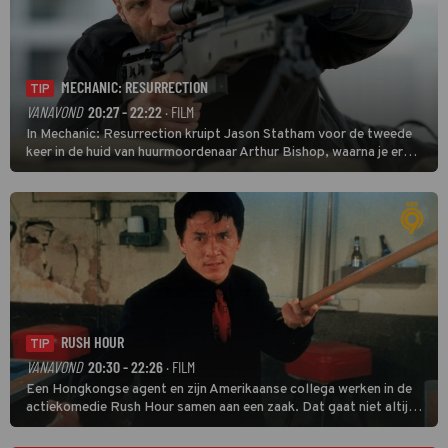
MECHANIC: RESURRECTION
TIP
VANAVOND
20:27 - 22:22
· FILM
In Mechanic: Resurrection kruipt Jason Statham voor de tweede
keer in de huid van huurmoordenaar Arthur Bishop, waarna je er
donder op kunt zeggen dat er van Bishops geplande pensioen niet
veel terechtkomt.
RUSH HOUR
TIP
VANAVOND
20:30 - 22:26
· FILM
Een Hongkongse agent en zijn Amerikaanse collega werken in de
actiekomedie Rush Hour samen aan een zaak. Dat gaat niet altijd
van een leien dakje.