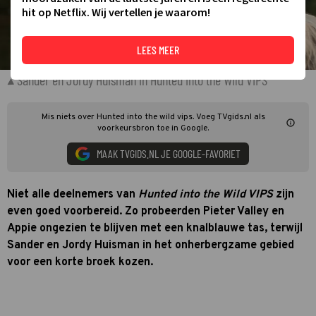
hit op Netflix. Wij vertellen je waarom!
LEES MEER
Sander en Jordy Huisman in Hunted into the Wild VIPS
Mis niets over Hunted into the wild vips. Voeg TVgids.nl als
voorkeursbron toe in Google.
MAAK TVGIDS.NL JE GOOGLE-FAVORIET
Niet alle deelnemers van
Hunted into the Wild VIPS
zijn
even goed voorbereid. Zo probeerden Pieter Valley en
Appie ongezien te blijven met een knalblauwe tas, terwijl
Sander en Jordy Huisman in het onherbergzame gebied
voor een korte broek kozen.