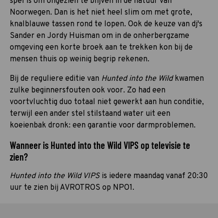
spel is om ongezien te blijven in de natuur van
Noorwegen. Dan is het niet heel slim om met grote,
knalblauwe tassen rond te lopen. Ook de keuze van dj's
Sander en Jordy Huisman om in de onherbergzame
omgeving een korte broek aan te trekken kon bij de
mensen thuis op weinig begrip rekenen.
Bij de reguliere editie van
Hunted into the Wild
kwamen
zulke beginnersfouten ook voor. Zo had een
voortvluchtig duo totaal niet gewerkt aan hun conditie,
terwijl een ander stel stilstaand water uit een
koeienbak dronk: een garantie voor darmproblemen.
Wanneer is Hunted into the Wild VIPS op televisie te
zien?
Hunted into the Wild VIPS
is iedere maandag vanaf 20:30
uur te zien bij AVROTROS op NPO1.