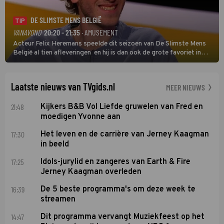
DE SLIMSTE MENS BELGIË
TIP
VANAVOND
20:20 - 21:35
· AMUSEMENT
Acteur Felix Heremans speelde dit seizoen van De Slimste Mens
België al tien afleveringen en hij is dan ook de grote favoriet in
deze seizoensfinale. En er is Nederlandse inbreng, want komiek
Soundos El Ahmadi neemt plaats aan de jurytafel.
Laatste nieuws van TVgids.nl
MEER NIEUWS
21:48
Kijkers B&B Vol Liefde gruwelen van Fred en
moedigen Yvonne aan
17:30
Het leven en de carrière van Jerney Kaagman
in beeld
17:25
Idols-jurylid en zangeres van Earth & Fire
Jerney Kaagman overleden
16:39
De 5 beste programma's om deze week te
streamen
14:47
Dit programma vervangt Muziekfeest op het