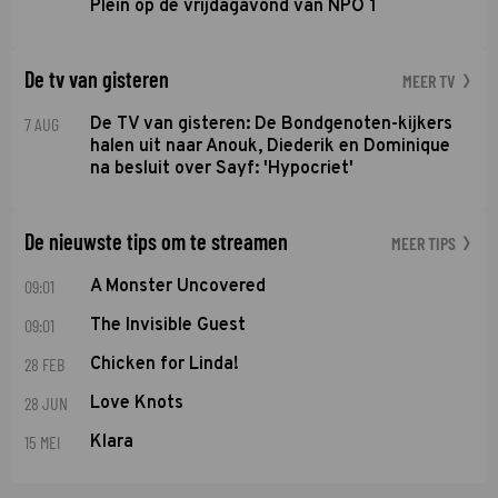
Plein op de vrijdagavond van NPO 1
De tv van gisteren
MEER TV
7 AUG
De TV van gisteren: De Bondgenoten-kijkers
halen uit naar Anouk, Diederik en Dominique
na besluit over Sayf: 'Hypocriet'
De nieuwste tips om te streamen
MEER TIPS
09:01
A Monster Uncovered
09:01
The Invisible Guest
28 FEB
Chicken for Linda!
28 JUN
Love Knots
15 MEI
Klara