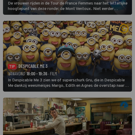
De vrouwen rijden in de Tour de France Femmes naar het letterlijke
hoogtepunt van deze ronde: de Mont Ventoux. Niet eerder
finishten de vrouwen voor deze koers op deze kale col uit de
buitencategorie. De aanloop naar de slotklim is vlak.
DESPICABLE ME 3
TIP
VANAVOND
18:00 - 19:36
· FILM
In Despicable Me 3 zien we of superschurk Gru, die in Despicable
Me dankzij weesmeisjes Margo, Edith en Agnes de overstap naar
het rechte pad maakte, ook op dat pad weet te blijven.