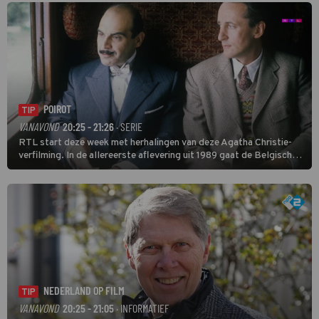
POIROT
TIP
VANAVOND
20:25 - 21:26
· SERIE
RTL start deze week met herhalingen van deze Agatha Christie-
verfilming. In de allereerste aflevering uit 1989 gaat de Belgische
speurder op zoek naar een vermiste kok. Poirot raakt al snel
verwikkeld in een moordzaak. (HH)
NEDERLAND OP FILM
TIP
VANAVOND
20:25 - 21:05
· INFORMATIEF