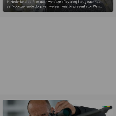
In Nederland op Film gaan we deze aflevering terug naar het
zelfvoorzienende dorp van weleer, waarbij presentator Wim
Daniëls de kijkers meeneemt op reis door de tijd aan de hand van
unieke amateurbeelden uit verschillende decennia. (HH)