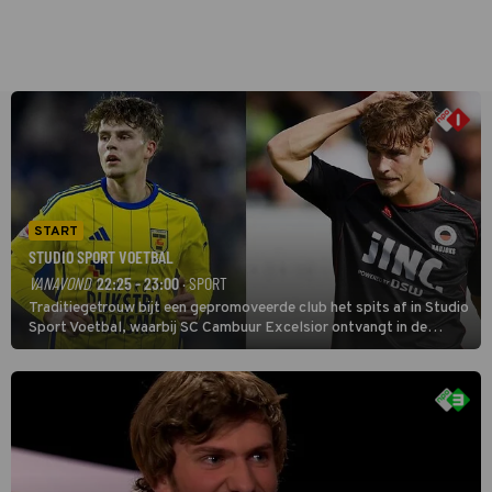
START
STUDIO SPORT VOETBAL
VANAVOND
22:25 - 23:00
· SPORT
Traditiegetrouw bijt een gepromoveerde club het spits af in Studio
Sport Voetbal, waarbij SC Cambuur Excelsior ontvangt in de
eerste wedstrijd van het nieuwe Eredivisieseizoen. De nieuwe
oefenmeester is Johan Plat en hij wil aanvallend voetballen.