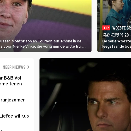
WOESTE G
TIP
VANAVOND
19:20 
 tussen Montbrison en Tournon-sur-Rhône in de
De serie Woeste
voor Nienke Vinke, die vorig jaar de witte trui
leegstaande boe
melkveebedrijf 
dicht bij een Na
een gevaarlijke 
MEER NIEUWS
ar B&B Vol
romme tenen
Oranjezomer
Liefde wil kus