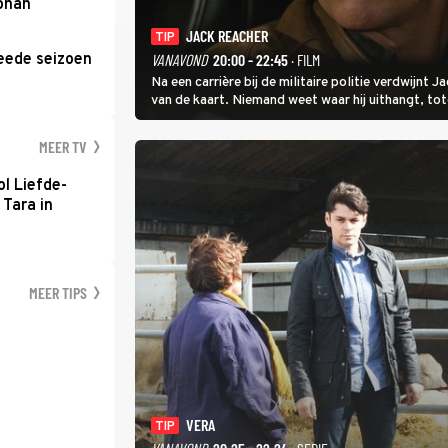
Johan
JACK REACHER
TIP
eede seizoen
VANAVOND
20:00 - 22:45
· FILM
Na een carrière bij de militaire politie verdwijnt
van de kaart. Niemand weet waar hij uithangt, t
hem vraagt.
MEER TV
l Liefde-
 Tara in
MEER TIPS
VERA
TIP