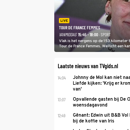
LIVE
TOUR DE FRANCE FEMMES
VANMIDDAG
15:45 - 18:00
· SPORT
Vlak is het nergens op de 153 kilometer
Tour de France Femmes. Wellicht een kans 
won.
Laatste nieuws van TVgids.nl
14:04
Johnny de Mol kan niet na
Liefde kijken: 'Krijg er k
van'
13:07
Opvallende gasten bij De 
woensdagavond
12:49
Gênant: Edwin uit B&B Vol 
bij de koffie van Iris