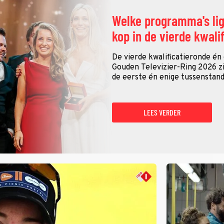
Welke programma's li
kop in de vierde kwali
De vierde kwalificatieronde én
Gouden Televizier-Ring 2026 zij
de eerste én enige tussenstand
LEES VERDER