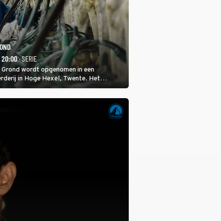
ROND
- 20:00
· SERIE
 Grond wordt opgenomen in een
rderij in Hoge Hexel, Twente. Het
met 160 koeien moest sluiten, omdat het
tura 2000-gebied ligt. In de serie heerst er
veeziekte.