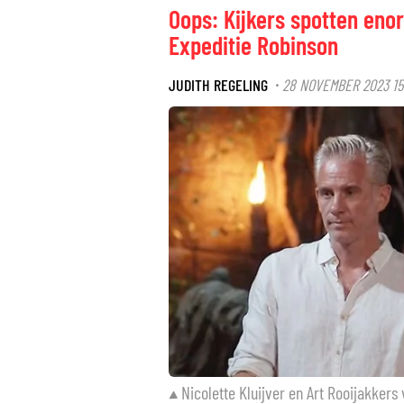
Oops: Kijkers spotten eno
Expeditie Robinson
JUDITH REGELING
28 NOVEMBER 2023 15
·
Nicolette Kluijver en Art Rooijakkers