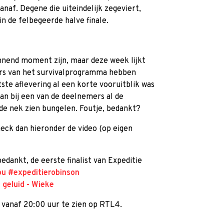
naf. Degene die uiteindelijk zegeviert,
 in de felbegeerde halve finale.
nend moment zijn, maar deze week lijkt
ers van het survivalprogramma hebben
ste aflevering al een korte vooruitblik was
an bij een van de deelnemers al de
de nek zien bungelen. Foutje, bedankt?
heck dan hieronder de video (op eigen
dankt, de eerste finalist van Expeditie
ou
#expeditierobinson
l geluid - Wieke
 vanaf 20:00 uur te zien op RTL4.