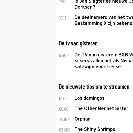
12:11
Is Jan Slagter de nieuwe 
Derksen?
10:15
De deelnemers van het tw
Bestemming X zijn bekend
De tv van gisteren
5 AUG
De TV van gisteren: B&B Vo
kijkers vallen net als Nisha
katzwijm voor Lieske
De nieuwste tips om te streamen
01:00
Los domingos
00:00
The Other Bennet Sister
19 JUN
Orphan
02 AUG
The Shiny Shrimps