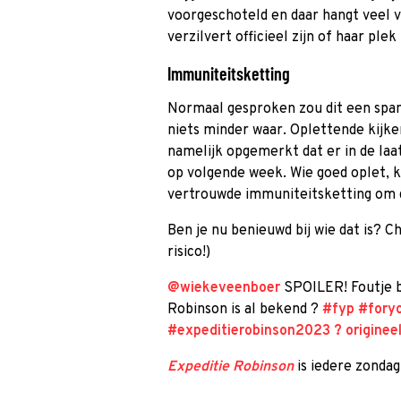
voorgeschoteld en daar hangt veel va
verzilvert officieel zijn of haar plek
Immuniteitsketting
Normaal gesproken zou dit een span
niets minder waar. Oplettende kijk
namelijk opgemerkt dat er in de laat
op volgende week. Wie goed oplet, k
vertrouwde immuniteitsketting om 
Ben je nu benieuwd bij wie dat is? C
risico!)
@wiekeveenboer
SPOILER! Foutje be
Robinson is al bekend ?
#fyp
#fory
#expeditierobinson2023
? originee
Expeditie Robinson
is iedere zondag