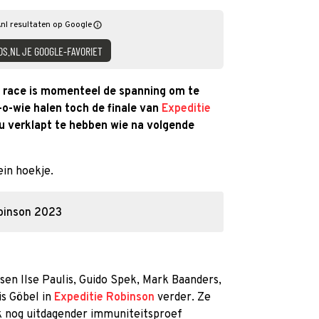
nl resultaten op Google
DS.NL JE GOOGLE-FAVORIET
n race is momenteel de spanning om te
-o-wie halen toch de finale van
Expeditie
nu verklapt te hebben wie na volgende
ein hoekje.
obinson 2023
sen Ilse Paulis, Guido Spek, Mark Baanders,
is Göbel in
Expeditie Robinson
verder. Ze
k nog uitdagender immuniteitsproef