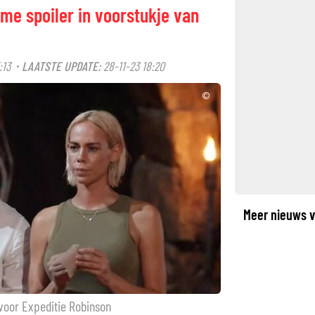
rme spoiler in voorstukje van
:13
LAATSTE UPDATE:
28-11-23 18:20
·
©
Meer nieuws v
 voor Expeditie Robinson