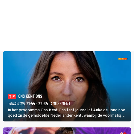
ONS KENT ONS
TIP
VANAVOND
21:44 - 22:34
· AMUSEMENT
In het programma Ons Kent Ons test journalist Anke de Jong hoe
goed zij de gemiddelde Nederlander kent, waarbij de voormalig
hoofdredacteur van modebladen Glamour en Elle het samen met
rapper Keizer opneemt tegen Edson da Graça en Marc-Marie
Huijbregts.