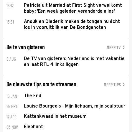
15:12
Patricia uit Married at First Sight verwelkomt
baby: 'Een week geleden veranderde alles'
13:51
Anouk en Diederik maken de tongen nu écht
los in vooruitblik van De Bondgenoten
De tv van gisteren
MEER TV
8 AUG
De TV van gisteren: Nederland is met vakantie
en laat RTL 4 links liggen
De nieuwste tips om te streamen
MEER TIPS
16 JAN
The End
25 MRT
Louise Bourgeois - Mijn lichaam, mijn sculptuur
17 APR
Kattenkwaad in het museum
03 NOV
Elephant