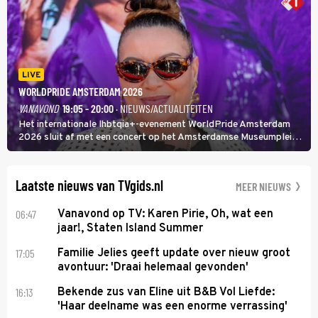
LIVE
WORLDPRIDE AMSTERDAM 2026
VANAVOND
19:05 - 20:00
· NIEUWS/ACTUALITEITEN
Het internationale lhbtqia+-evenement WorldPride Amsterdam
2026 sluit af met een concert op het Amsterdamse Museumplein.
Anita Doth is een van de optredende artiesten. In de jaren 90
veroverde ze de wereld als zangeres van 2Unlimited.
Laatste nieuws van TVgids.nl
MEER NIEUWS
06:47
Vanavond op TV: Karen Pirie, Oh, wat een
jaar!, Staten Island Summer
17:05
Familie Jelies geeft update over nieuw groot
avontuur: 'Draai helemaal gevonden'
16:13
Bekende zus van Eline uit B&B Vol Liefde:
'Haar deelname was een enorme verrassing'