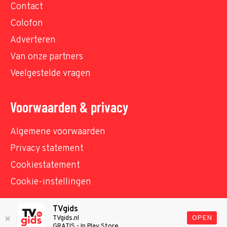
Contact
Colofon
Adverteren
Van onze partners
Veelgestelde vragen
Voorwaarden & privacy
Algemene voorwaarden
Privacy statement
Cookiestatement
Cookie-instellingen
TVgids
© TVgids.nl 2026 - All rights reserved. No text and
OPEN
TVgids.nl
GRATIS - In Play Store