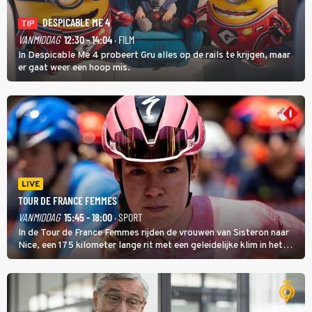
DESPICABLE ME 4
TIP
VANMIDDAG
12:30 - 14:04
· FILM
In Despicable Me 4 probeert Gru alles op de rails te krijgen, maar
er gaat weer een hoop mis.
LIVE
TOUR DE FRANCE FEMMES
VANMIDDAG
15:45 - 18:00
· SPORT
In de Tour de France Femmes rijden de vrouwen van Sisteron naar
Nice, een 175 kilometer lange rit met een geleidelijke klim in het
midden. Dat is mogelijk niet de zwaarste hindernis, dat is de
temperatuur. Het kan in Nice namelijk bloedheet worden.