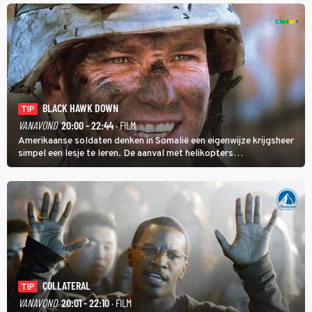
BLACK HAWK DOWN
TIP
VANAVOND
20:00 - 22:44
· FILM
Amerikaanse soldaten denken in Somalië een eigenwijze krijgsheer
simpel een lesje te leren. De aanval met helikopters
verloopt in Black Hawk down dramatisch.
COLLATERAL
TIP
VANAVOND
20:01 - 22:10
· FILM