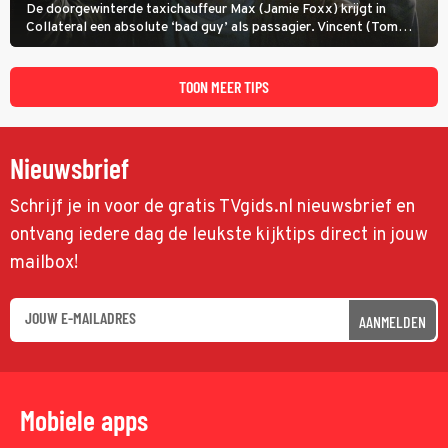
De doorgewinterde taxichauffeur Max (Jamie Foxx) krijgt in
Collateral een absolute ‘bad guy’ als passagier. Vincent (Tom
Cruise) heeft hem nodig om hem de stad door te loodsen om een
wel heel lugubere reden.
TOON MEER TIPS
Nieuwsbrief
Schrijf je in voor de gratis TVgids.nl nieuwsbrief en
ontvang iedere dag de leukste kijktips direct in jouw
mailbox!
AANMELDEN
Mobiele apps