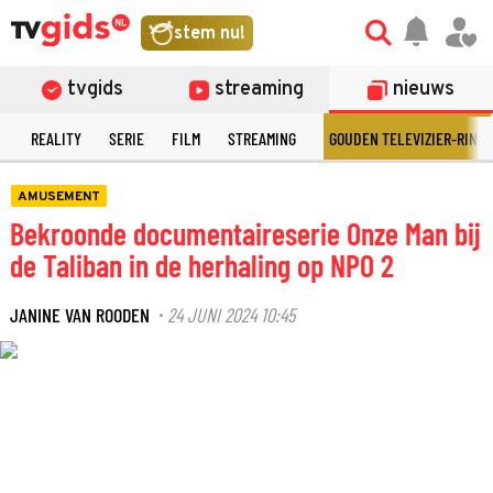
stem nu!
tvgids
streaming
nieuws
N
REALITY
SERIE
FILM
STREAMING
GOUDEN TELEVIZIER-RING
AMUSEMENT
Bekroonde documentaireserie Onze Man bij
de Taliban in de herhaling op NPO 2
JANINE VAN ROODEN
24 JUNI 2024 10:45
·
©