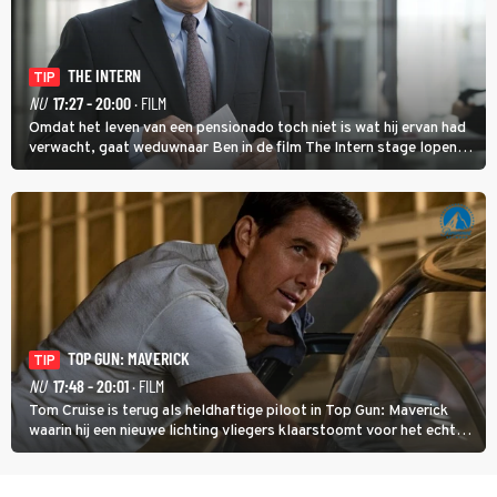
THE INTERN
TIP
NU
17:27 - 20:00
· FILM
Omdat het leven van een pensionado toch niet is wat hij ervan had
verwacht, gaat weduwnaar Ben in de film The Intern stage lopen
bij de hippe webwinkel van Jules, wat een gouden zet blijkt te zijn.
TOP GUN: MAVERICK
TIP
NU
17:48 - 20:01
· FILM
Tom Cruise is terug als heldhaftige piloot in Top Gun: Maverick
waarin hij een nieuwe lichting vliegers klaarstoomt voor het echte
werk.