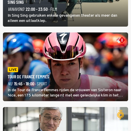
SING SING
VANAVOND
22:00 - 23:50
· FILM
In Sing Sing gebruiken enkele gevangenen theater als meer dan
alleen een uitlaatklep.
LIVE
TOUR DE FRANCE FEMMES
NU
15:45 - 18:00
· SPORT
In de Tour de France Femmes rijden de vrouwen van Sisteron naar
Nice, een 175 kilometer lange rit met een geleidelijke klim in het
midden. Dat is mogelijk niet de zwaarste hindernis, dat is de
temperatuur. Het kan in Nice namelijk bloedheet worden.