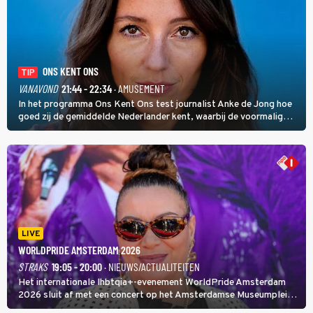
ONS KENT ONS
TIP
VANAVOND
21:44 - 22:34
· AMUSEMENT
In het programma Ons Kent Ons test journalist Anke de Jong hoe
goed zij de gemiddelde Nederlander kent, waarbij de voormalig
hoofdredacteur van modebladen Glamour en Elle het samen met
rapper Keizer opneemt tegen Edson da Graça en Marc-Marie
Huijbregts.
LIVE
WORLDPRIDE AMSTERDAM 2026
STRAKS
19:05 - 20:00
· NIEUWS/ACTUALITEITEN
Het internationale lhbtqia+-evenement WorldPride Amsterdam
2026 sluit af met een concert op het Amsterdamse Museumplein.
Anita Doth is een van de optredende artiesten. In de jaren 90