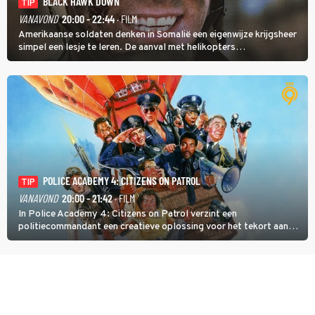
BLACK HAWK DOWN
TIP
VANAVOND
20:00 - 22:44
· FILM
Amerikaanse soldaten denken in Somalië een eigenwijze krijgsheer
simpel een lesje te leren. De aanval met helikopters
verloopt in Black Hawk down dramatisch.
POLICE ACADEMY 4: CITIZENS ON PATROL
TIP
VANAVOND
20:00 - 21:42
· FILM
In Police Academy 4: Citizens on Patrol verzint een
politiecommandant een creatieve oplossing voor het tekort aan
agenten.