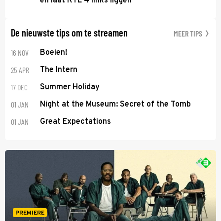
en laat RTL 4 links liggen
De nieuwste tips om te streamen
MEER TIPS
16 NOV
Boeien!
25 APR
The Intern
17 DEC
Summer Holiday
01 JAN
Night at the Museum: Secret of the Tomb
01 JAN
Great Expectations
PREMIERE