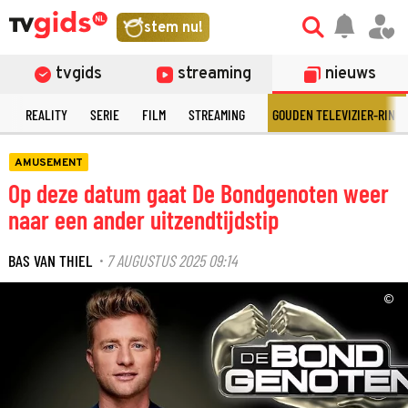
stem nu!
tvgids
streaming
nieuws
N
REALITY
SERIE
FILM
STREAMING
GOUDEN TELEVIZIER-RING
AMUSEMENT
Op deze datum gaat De Bondgenoten weer
naar een ander uitzendtijdstip
BAS VAN THIEL
7 AUGUSTUS 2025 09:14
·
©