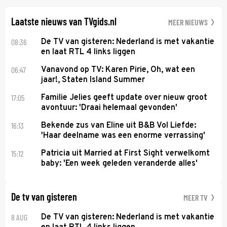
veroverde ze de wereld als zangeres van 2Unlimited.
Laatste nieuws van TVgids.nl
MEER NIEUWS
08:36
De TV van gisteren: Nederland is met vakantie
en laat RTL 4 links liggen
06:47
Vanavond op TV: Karen Pirie, Oh, wat een
jaar!, Staten Island Summer
17:05
Familie Jelies geeft update over nieuw groot
avontuur: 'Draai helemaal gevonden'
16:13
Bekende zus van Eline uit B&B Vol Liefde:
'Haar deelname was een enorme verrassing'
15:12
Patricia uit Married at First Sight verwelkomt
baby: 'Een week geleden veranderde alles'
De tv van gisteren
MEER TV
8 AUG
De TV van gisteren: Nederland is met vakantie