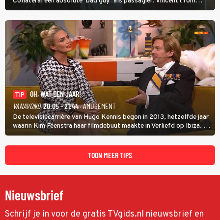
Collateral een absolute ‘bad guy’ als passagier. Vincent (Tom
Cruise) heeft hem nodig om hem de stad door te loodsen om een
wel heel lugubere reden.
OH, WAT EEN JAAR!
TIP
VANAVOND
20:05 - 21:44
· AMUSEMENT
De televisiecarrière van Hugo Kennis begon in 2013, hetzelfde jaar
waarin Kim Feenstra haar filmdebuut maakte in Verliefd op Ibiza. In
Oh, Wat een Jaar! wordt duidelijk wat ze nog meer weten van het
jaar waarin ze allebei eindtwintigers waren.
TOON MEER TIPS
Nieuwsbrief
Schrijf je in voor de gratis TVgids.nl nieuwsbrief en