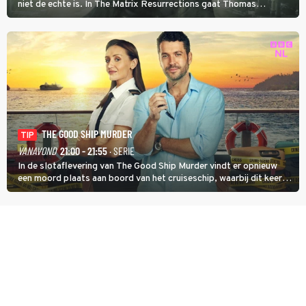
niet de echte is. In The Matrix Resurrections gaat Thomas
proberen uit deze schijnwereld te ontsnappen.
THE GOOD SHIP MURDER
TIP
VANAVOND
21:00 - 21:55
· SERIE
In de slotaflevering van The Good Ship Murder vindt er opnieuw
een moord plaats aan boord van het cruiseschip, waarbij dit keer
een bemanningslid het slachtoffer is en kapitein Marlowe de dader
lijkt te zijn.