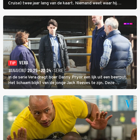
Cruise) twee jaar lang van de kaart. Niemand weet waar hij
uithangt, totdat moordverdachte James Barr naar hem vraagt.
VERA
TIP
VANAVOND
20:25 - 22:24
· SERIE
In de serie Vera dregt boer Danny Pryor een lijk uit een beerput.
Het lichaam blijkt van de jonge Jack Reeves te zijn. Deze
homoseksuele woonwagenbewoner had gebroken met zijn familie
en verliet het kamp met slaande ruzie.