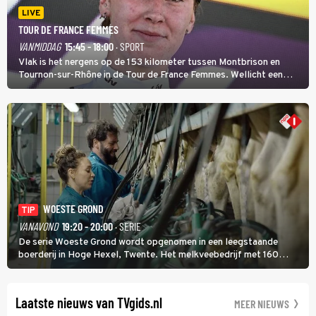
LIVE
TOUR DE FRANCE FEMMES
VANMIDDAG
15:45 - 18:00
· SPORT
Vlak is het nergens op de 153 kilometer tussen Montbrison en
Tournon-sur-Rhône in de Tour de France Femmes. Wellicht een
kans voor Nienke Vinke, die vorig jaar de witte trui won.
WOESTE GROND
TIP
VANAVOND
19:20 - 20:00
· SERIE
De serie Woeste Grond wordt opgenomen in een leegstaande
boerderij in Hoge Hexel, Twente. Het melkveebedrijf met 160
koeien moest sluiten, omdat het dicht bij een Natura 2000-gebied
ligt. In de serie heerst er een gevaarlijke veeziekte.
Laatste nieuws van TVgids.nl
MEER NIEUWS