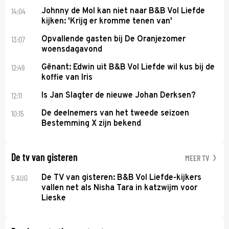
14:04
Johnny de Mol kan niet naar B&B Vol Liefde
kijken: 'Krijg er kromme tenen van'
13:07
Opvallende gasten bij De Oranjezomer
woensdagavond
12:49
Gênant: Edwin uit B&B Vol Liefde wil kus bij de
koffie van Iris
12:11
Is Jan Slagter de nieuwe Johan Derksen?
10:15
De deelnemers van het tweede seizoen
Bestemming X zijn bekend
De tv van gisteren
MEER TV
5 AUG
De TV van gisteren: B&B Vol Liefde-kijkers
vallen net als Nisha Tara in katzwijm voor
Lieske