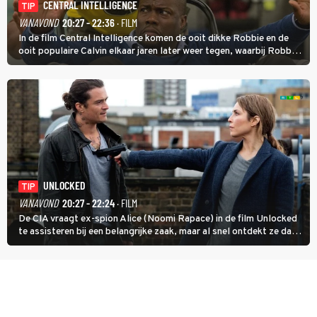
CENTRAL INTELLIGENCE
TIP
VANAVOND
20:27 - 22:36
· FILM
In de film Central Intelligence komen de ooit dikke Robbie en de
ooit populaire Calvin elkaar jaren later weer tegen, waarbij Robbie,
inmiddels supergespierd en werkzaam voor de CIA, Calvins hulp
goed kan gebruiken.
UNLOCKED
TIP
VANAVOND
20:27 - 22:24
· FILM
De CIA vraagt ex-spion Alice (Noomi Rapace) in de film Unlocked
te assisteren bij een belangrijke zaak, maar al snel ontdekt ze dat
degene die haar aanstelde kwade bedoelingen heeft.