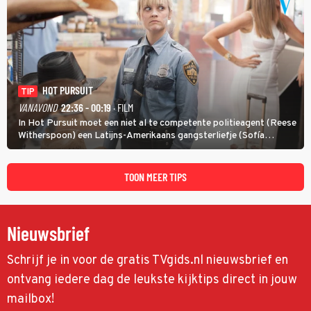
HOT PURSUIT
TIP
VANAVOND
22:36 - 00:19
· FILM
In Hot Pursuit moet een niet al te competente politieagent (Reese
Witherspoon) een Latijns-Amerikaans gangsterliefje (Sofía
Vergara) beschermen tegen corrupte agenten en moordlustige
maffiatypes.
TOON MEER TIPS
Nieuwsbrief
Schrijf je in voor de gratis TVgids.nl nieuwsbrief en
ontvang iedere dag de leukste kijktips direct in jouw
mailbox!