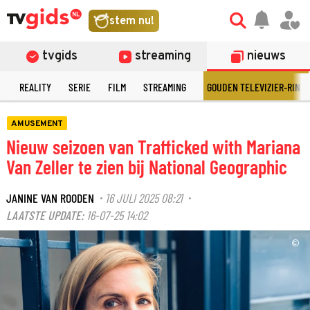
stem nu!
tvgids
streaming
nieuws
N
REALITY
SERIE
FILM
STREAMING
GOUDEN TELEVIZIER-RING
AMUSEMENT
Nieuw seizoen van Trafficked with Mariana
Van Zeller te zien bij National Geographic
JANINE VAN ROODEN
16 JULI 2025 08:21
·
·
LAATSTE UPDATE:
16-07-25 14:02
©