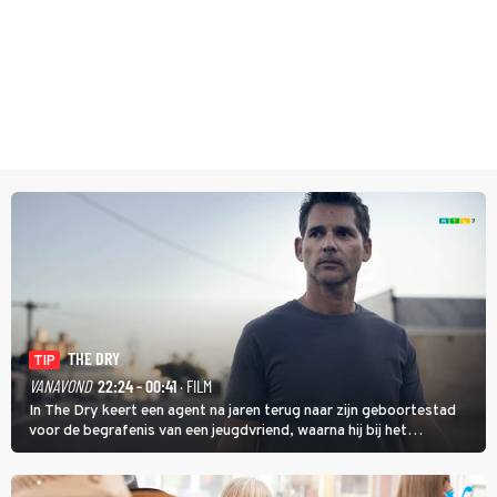
THE DRY
TIP
VANAVOND
22:24 - 00:41
· FILM
In The Dry keert een agent na jaren terug naar zijn geboortestad
voor de begrafenis van een jeugdvriend, waarna hij bij het
onderzoeken van diens dood een verband begint te vermoeden
met een oude zaak.