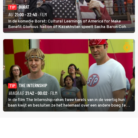
BORAT
TIP
NU
21:00 - 22:40
· FILM
In de komedie Borat: Cultural Learnings of America for Make
Benefit Glorious Nation of Kazakhstan speelt Sacha Baron Cohen
een Kazachse journalist die naar Amerika komt om een tv-
programma te maken.
THE INTERNSHIP
TIP
VANDAAG
21:42 - 00:02
· FILM
In de film The Internship raken twee kerels van in de veertig hun
baan kwijt en besluiten ze het helemaal over een andere boeg te
gooien door als stagiair aan de slag te gaan bij Google.