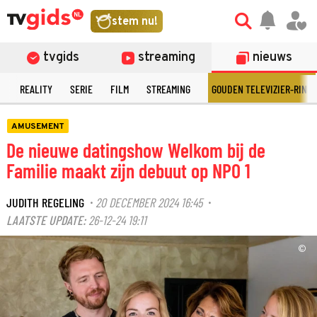
stem nu!
tvgids
streaming
nieuws
N
REALITY
SERIE
FILM
STREAMING
GOUDEN TELEVIZIER-RING
AMUSEMENT
De nieuwe datingshow Welkom bij de
Familie maakt zijn debuut op NPO 1
JUDITH REGELING
20 DECEMBER 2024 16:45
·
·
LAATSTE UPDATE:
26-12-24 19:11
©