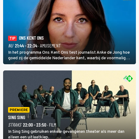
ONS KENT ONS
TIP
NU
21:44 - 22:34
· AMUSEMENT
In het programma Ons Kent Ons test journalist Anke de Jong hoe
goed zij de gemiddelde Nederlander kent, waarbij de voormalig
hoofdredacteur van modebladen Glamour en Elle het samen met
rapper Keizer opneemt tegen Edson da Graça en Marc-Marie
Huijbregts.
PREMIERE
SING SING
STRAKS
22:00 - 23:50
· FILM
In Sing Sing gebruiken enkele gevangenen theater als meer dan
alleen een uitlaatklep.