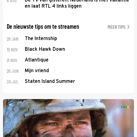
8 AUG
De TV van gisteren: Nederland is met vakantie
en laat RTL 4 links liggen
De nieuwste tips om te streamen
MEER TIPS
28 JAN
The Internship
10 NOV
Black Hawk Down
21 NOV
Atlantique
26 JUN
Mijn vriend
30 JUL
Staten Island Summer