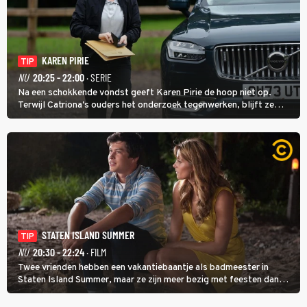
KAREN PIRIE
TIP
NU
20:25 - 22:00
· SERIE
Na een schokkende vondst geeft Karen Pirie de hoop niet op.
Terwijl Catriona's ouders het onderzoek tegenwerken, blijft ze
speuren naar Adam. In deze slotaflevering van Karen Pirie leidt het
spoor via Frankrijk en Italië naar Malta.
STATEN ISLAND SUMMER
TIP
NU
20:30 - 22:24
· FILM
Twee vrienden hebben een vakantiebaantje als badmeester in
Staten Island Summer, maar ze zijn meer bezig met feesten dan
met werken.