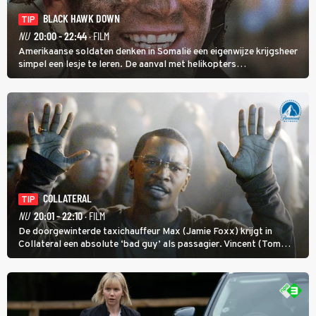
BLACK HAWK DOWN
TIP
NU
20:00 - 22:44
· FILM
Amerikaanse soldaten denken in Somalië een eigenwijze krijgsheer
simpel een lesje te leren. De aanval met helikopters
verloopt in Black Hawk down dramatisch.
COLLATERAL
TIP
NU
20:01 - 22:10
· FILM
De doorgewinterde taxichauffeur Max (Jamie Foxx) krijgt in
Collateral een absolute ‘bad guy’ als passagier. Vincent (Tom
Cruise) heeft hem nodig om hem de stad door te loodsen om een
wel heel lugubere reden.