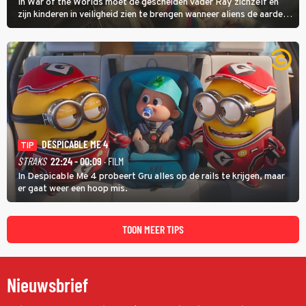
In War of the Worlds moet de gescheiden vader Ray zichzelf en
zijn kinderen in veiligheid zien te brengen wanneer aliens de aarde
aanvallen.
DESPICABLE ME 4
TIP
STRAKS
22:24 - 00:09
· FILM
In Despicable Me 4 probeert Gru alles op de rails te krijgen, maar
er gaat weer een hoop mis.
TOON MEER TIPS
Nieuwsbrief