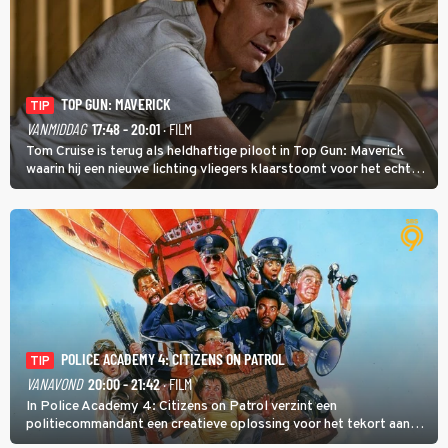
TOP GUN: MAVERICK
TIP
VANMIDDAG
17:48 - 20:01
· FILM
Tom Cruise is terug als heldhaftige piloot in Top Gun: Maverick
waarin hij een nieuwe lichting vliegers klaarstoomt voor het echte
werk.
POLICE ACADEMY 4: CITIZENS ON PATROL
TIP
VANAVOND
20:00 - 21:42
· FILM
In Police Academy 4: Citizens on Patrol verzint een
politiecommandant een creatieve oplossing voor het tekort aan
agenten.