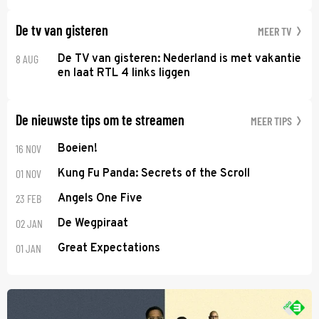
De tv van gisteren
MEER TV
8 AUG
De TV van gisteren: Nederland is met vakantie
en laat RTL 4 links liggen
De nieuwste tips om te streamen
MEER TIPS
16 NOV
Boeien!
01 NOV
Kung Fu Panda: Secrets of the Scroll
23 FEB
Angels One Five
02 JAN
De Wegpiraat
01 JAN
Great Expectations