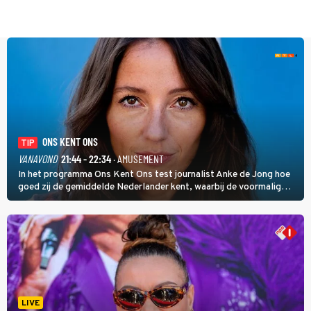
ONS KENT ONS
TIP
VANAVOND
21:44 - 22:34
· AMUSEMENT
In het programma Ons Kent Ons test journalist Anke de Jong hoe
goed zij de gemiddelde Nederlander kent, waarbij de voormalig
hoofdredacteur van modebladen Glamour en Elle het samen met
rapper Keizer opneemt tegen Edson da Graça en Marc-Marie
Huijbregts.
LIVE