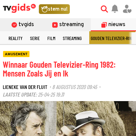
stem nu!
tvgids
streaming
nieuws
N
REALITY
SERIE
FILM
STREAMING
GOUDEN TELEVIZIER-RING
AMUSEMENT
Winnaar Gouden Televizier-Ring 1982:
Mensen Zoals Jij en Ik
LIENEKE VAN DER FLUIT
8 AUGUSTUS 2020 09:45
·
·
LAATSTE UPDATE:
25-04-25 19:31