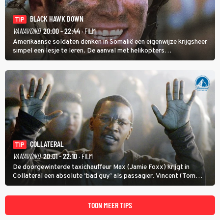
BLACK HAWK DOWN
TIP
VANAVOND
20:00 - 22:44
· FILM
Amerikaanse soldaten denken in Somalië een eigenwijze krijgsheer
simpel een lesje te leren. De aanval met helikopters
verloopt in Black Hawk down dramatisch.
COLLATERAL
TIP
VANAVOND
20:01 - 22:10
· FILM
De doorgewinterde taxichauffeur Max (Jamie Foxx) krijgt in
Collateral een absolute ‘bad guy’ als passagier. Vincent (Tom
Cruise) heeft hem nodig om hem de stad door te loodsen om een
wel heel lugubere reden.
TOON MEER TIPS