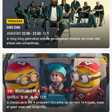
PREMIERE
SING SING
VANAVOND
22:00 - 23:50
· FILM
In Sing Sing gebruiken enkele gevangenen theater als meer dan
alleen een uitlaatklep.
DESPICABLE ME 4
TIP
VANDAAG
12:30 - 14:04
· FILM
In Despicable Me 4 probeert Gru alles op de rails te krijgen, maar
er gaat weer een hoop mis.