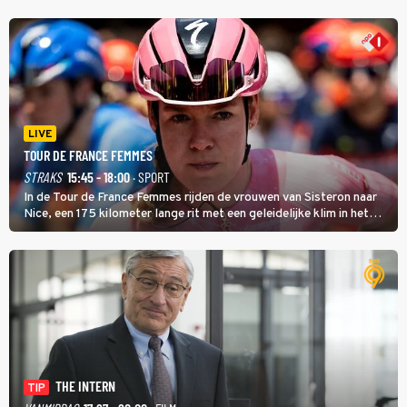
LIVE
TOUR DE FRANCE FEMMES
STRAKS
15:45 - 18:00
· SPORT
In de Tour de France Femmes rijden de vrouwen van Sisteron naar
Nice, een 175 kilometer lange rit met een geleidelijke klim in het
midden. Dat is mogelijk niet de zwaarste hindernis, dat is de
temperatuur. Het kan in Nice namelijk bloedheet worden.
THE INTERN
TIP