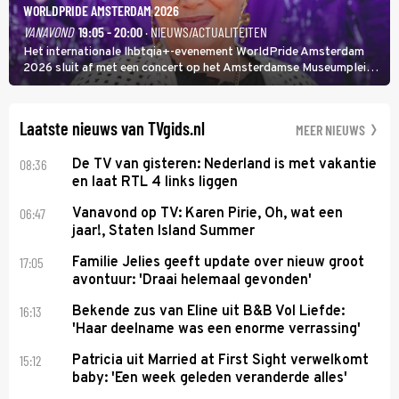
WORLDPRIDE AMSTERDAM 2026
VANAVOND
19:05 - 20:00
· NIEUWS/ACTUALITEITEN
Het internationale lhbtqia+-evenement WorldPride Amsterdam
2026 sluit af met een concert op het Amsterdamse Museumplein.
Anita Doth is een van de optredende artiesten. In de jaren 90
veroverde ze de wereld als zangeres van 2Unlimited.
Laatste nieuws van TVgids.nl
MEER NIEUWS
08:36
De TV van gisteren: Nederland is met vakantie
en laat RTL 4 links liggen
06:47
Vanavond op TV: Karen Pirie, Oh, wat een
jaar!, Staten Island Summer
17:05
Familie Jelies geeft update over nieuw groot
avontuur: 'Draai helemaal gevonden'
16:13
Bekende zus van Eline uit B&B Vol Liefde:
'Haar deelname was een enorme verrassing'
15:12
Patricia uit Married at First Sight verwelkomt
baby: 'Een week geleden veranderde alles'