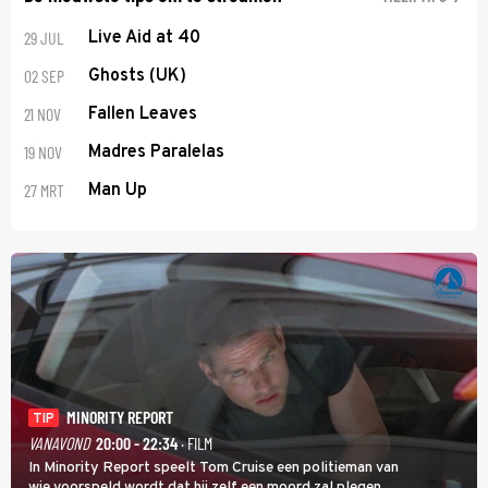
29 JUL
Live Aid at 40
02 SEP
Ghosts (UK)
21 NOV
Fallen Leaves
19 NOV
Madres Paralelas
27 MRT
Man Up
MINORITY REPORT
TIP
VANAVOND
20:00 - 22:34
· FILM
In Minority Report speelt Tom Cruise een politieman van
wie voorspeld wordt dat hij zelf een moord zal plegen.