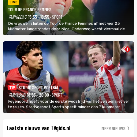
LIVE
TOUR DE FRANCE FEMMES
VANMIDDAG
15:55 - 18:55
· SPORT
De vrouwen sluiten de Tour de France Femmes af met vier 25
kilometer lange rondes door Nice. Onderweg wacht viermaal de
zware Col d'Èze. Aan de finish op de Promenade des Anglais krijgt
de eindwinnaar de laatste gele trui.
STUDIO SPORT VOETBAL
TIP
VANAVOND
18:55 - 20:00
· SPORT
Feyenoord hoeft voor de eerste wedstrijd van het seizoen niet ver
te reizen. Stadsgenoot Sparta speelt minder dan 7 kilometer
verderop. Feyenoord trok de Spaanse spits Nacho Ferri aan van
KVC Westerlo uit België.
Laatste nieuws van TVgids.nl
MEER NIEUWS