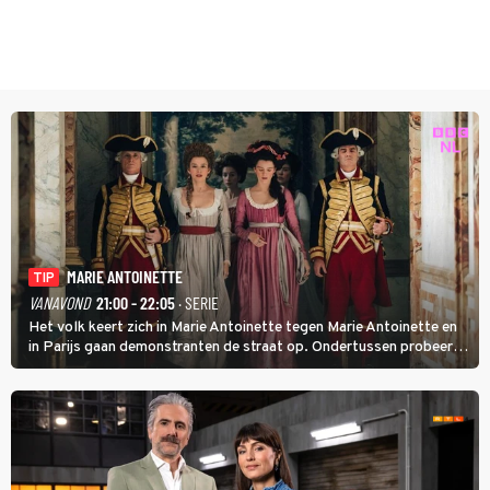
MARIE ANTOINETTE
TIP
VANAVOND
21:00 - 22:05
· SERIE
Het volk keert zich in Marie Antoinette tegen Marie Antoinette en
in Parijs gaan demonstranten de straat op. Ondertussen probeert
Marie Antoinette landgoed Saint-Cloud te kopen. Ze wil daar haar
kinderen veilig laten opgroeien.