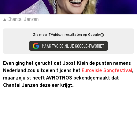
Chantal Janzen
Zie meer TVgids.nl resultaten op Google
MAAK TVGIDS.NL JE GOOGLE-FAVORIET
Even ging het gerucht dat Joost Klein de punten namens
Nederland zou uitdelen tijdens het
Eurovisie Songfestival
,
maar zojuist heeft AVROTROS bekendgemaakt dat
Chantal Janzen deze eer krijgt.