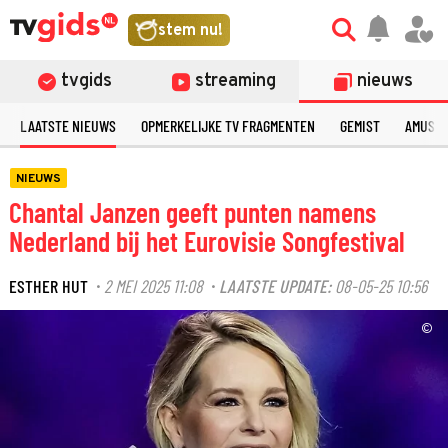
stem nu!
tvgids
streaming
nieuws
LAATSTE NIEUWS
OPMERKELIJKE TV FRAGMENTEN
GEMIST
AMUSE
NIEUWS
Chantal Janzen geeft punten namens
Nederland bij het Eurovisie Songfestival
ESTHER HUT
2 MEI 2025 11:08
LAATSTE UPDATE:
08-05-25 10:56
·
·
©