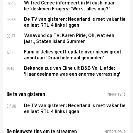
08:45
Wilfred Genee informeert in Mi dushi naar
liefdesleven Frogers: ‘Werkt alles nog?’
08:36
De TV van gisteren: Nederland is met vakantie
en laat RTL 4 links liggen
06:47
Vanavond op TV: Karen Pirie, Oh, wat een
jaar!, Staten Island Summer
17:05
Familie Jelies geeft update over nieuw groot
avontuur: 'Draai helemaal gevonden'
16:13
Bekende zus van Eline uit B&B Vol Liefde:
'Haar deelname was een enorme verrassing'
De tv van gisteren
MEER TV
8 AUG
De TV van gisteren: Nederland is met vakantie
en laat RTL 4 links liggen
De nieuwste tips om te streamen
MEER TIPS