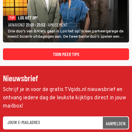
LOS HET OP!
TIP
VANAVOND
21:01 - 21:52
· AMUSEMENT
Drie duo’s van BN’ers gaan in Los het op! in een parkeergarage de
meest bizarre uitdagingen aan. De twee beste duo’s spelen een
onderlinge finale. Met in deze aflevering onder anderen cabaretiers
Nabil Aoulad Ayad en Annick Boer.
TOON MEER TIPS
Nieuwsbrief
Schrijf je in voor de gratis TVgids.nl nieuwsbrief en
ontvang iedere dag de leukste kijktips direct in jouw
mailbox!
AANMELDEN