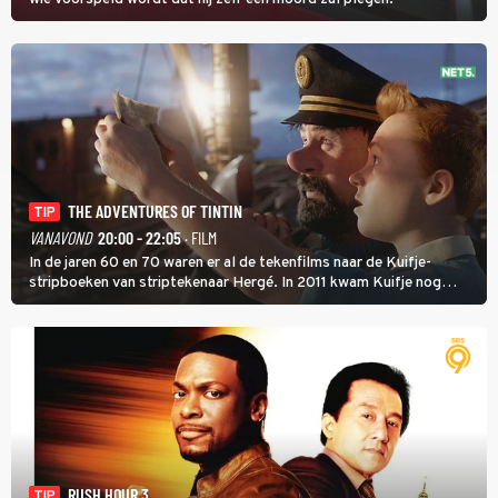
THE ADVENTURES OF TINTIN
TIP
VANAVOND
20:00 - 22:05
· FILM
In de jaren 60 en 70 waren er al de tekenfilms naar de Kuifje-
stripboeken van striptekenaar Hergé. In 2011 kwam Kuifje nog
meer tot leven in The Adventures of Tintin van Steven Spielberg.
RUSH HOUR 3
TIP