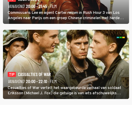
VANAVOND
20:00 - 21:45
· FILM
Commissaris Lee en agent Carter reizen in Rush Hour 3 van Los
Angeles naar Parijs om een groep Chinese criminelen met harde
hand aan te pakken.
CASUALTIES OF WAR
TIP
VANAVOND
20:00 - 22:10
· FILM
Casualties of War vertelt het waargebeurde verhaal van soldaat
Eriksson (Michael J. Fox) die getuige is van iets afschuwelijks
tijdens de Vietnamoorlog. Hij besluit uit de school te klappen.