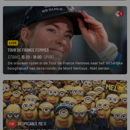
LIVE
TOUR DE FRANCE FEMMES
STRAKS
15:20 - 18:00
· SPORT
De vrouwen rijden in de Tour de France Femmes naar het letterlijke
hoogtepunt van deze ronde: de Mont Ventoux. Niet eerder
finishten de vrouwen voor deze koers op deze kale col uit de
buitencategorie. De aanloop naar de slotklim is vlak.
DESPICABLE ME 3
TIP