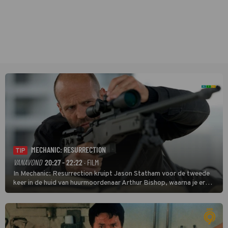
MECHANIC: RESURRECTION
TIP
VANAVOND
20:27 - 22:22
· FILM
In Mechanic: Resurrection kruipt Jason Statham voor de tweede
keer in de huid van huurmoordenaar Arthur Bishop, waarna je er
donder op kunt zeggen dat er van Bishops geplande pensioen niet
veel terechtkomt.