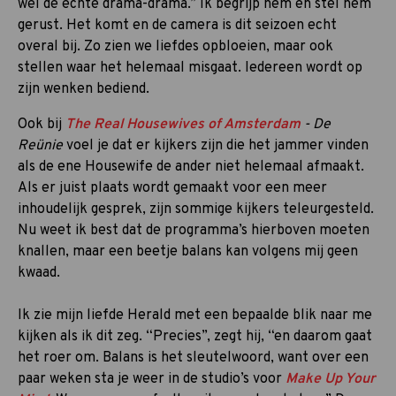
wel de echte drama-drama.” Ik begrijp hem en stel hem
gerust. Het komt en de camera is dit seizoen echt
overal bij. Zo zien we liefdes opbloeien, maar ook
stellen waar het helemaal misgaat. Iedereen wordt op
zijn wenken bediend.
Ook bij
The Real Housewives of Amsterdam
- De
Reünie
voel je dat er kijkers zijn die het jammer vinden
als de ene Housewife de ander niet helemaal afmaakt.
Als er juist plaats wordt gemaakt voor een meer
inhoudelijk gesprek, zijn sommige kijkers teleurgesteld.
Nu weet ik best dat de programma’s hierboven moeten
knallen, maar een beetje balans kan volgens mij geen
kwaad.
Ik zie mijn liefde Herald met een bepaalde blik naar me
kijken als ik dit zeg. “Precies”, zegt hij, “en daarom gaat
het roer om. Balans is het sleutelwoord, want over een
paar weken sta je weer in de studio’s voor
Make Up Your