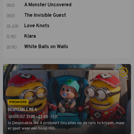
09:01
A Monster Uncovered
09:01
The Invisible Guest
28 JUN
Love Knots
15 MEI
Klara
28 MEI
White Balls on Walls
PREMIERE
DESPICABLE ME 4
VANAVOND
21:00 - 22:50
· FILM
In Despicable Me 4 probeert Gru alles op de rails te krijgen, maar
er gaat weer een hoop mis.