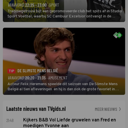
VANAVOND
22:25 - 23:00
· SPORT
Traditiegetrouw bijt een gepromoveerde club het spits af in Studio
Sport Voetbal, waarbij SC Cambuur Excelsior ontvangt in de
eerste wedstrijd van het nieuwe Eredivisieseizoen. De nieuwe
oefenmeester is Johan Plat en hij wil aanvallend voetballen.
DE SLIMSTE MENS BELGIË
TIP
VANAVOND
20:20 - 21:35
· AMUSEMENT
Acteur Felix Heremans speelde dit seizoen van De Slimste Mens
België al tien afleveringen en hij is dan ook de grote favoriet in
deze seizoensfinale. En er is Nederlandse inbreng, want komiek
Soundos El Ahmadi neemt plaats aan de jurytafel.
Laatste nieuws van TVgids.nl
MEER NIEUWS
21:48
Kijkers B&B Vol Liefde gruwelen van Fred en
moedigen Yvonne aan