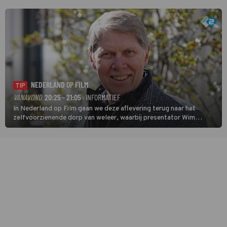
verwikkeld in een moordzaak. (HH)
NEDERLAND OP FILM
TIP
VANAVOND
20:25 - 21:05
· INFORMATIEF
In Nederland op Film gaan we deze aflevering terug naar het
zelfvoorzienende dorp van weleer, waarbij presentator Wim
Daniëls de kijkers meeneemt op reis door de tijd aan de hand van
unieke amateurbeelden uit verschillende decennia. (HH)