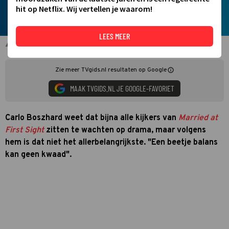
hit op Netflix. Wij vertellen je waarom!
LEES MEER
Carlo Boszhard voor Televizier
Zie meer TVgids.nl resultaten op Google
MAAK TVGIDS.NL JE GOOGLE-FAVORIET
Carlo Boszhard weet dat bijna alle kijkers van
Married at
First Sight
zitten te wachten op drama, maar volgens
hem is dat niet het allerbelangrijkste. "Een beetje balans
kan geen kwaad".