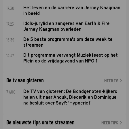
17:30
Het leven en de carrière van Jerney Kaagman
in beeld
17:25
Idols-jurylid en zangeres van Earth & Fire
Jerney Kaagman overleden
16:39
De 5 beste programma's om deze week te
streamen
14:47
Dit programma vervangt Muziekfeest op het
Plein op de vrijdagavond van NPO 1
De tv van gisteren
MEER TV
7 AUG
De TV van gisteren: De Bondgenoten-kijkers
halen uit naar Anouk, Diederik en Dominique
na besluit over Sayf: 'Hypocriet'
De nieuwste tips om te streamen
MEER TIPS