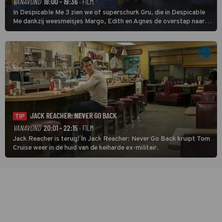
VANAVOND
18:00 - 19:36
· FILM
In Despicable Me 3 zien we of superschurk Gru, die in Despicable
Me dankzij weesmeisjes Margo, Edith en Agnes de overstap naar
het rechte pad maakte, ook op dat pad weet te blijven.
JACK REACHER: NEVER GO BACK
TIP
VANAVOND
20:01 - 22:15
· FILM
Jack Reacher is terug! In Jack Reacher: Never Go Back kruipt Tom
Cruise weer in de huid van de keiharde ex-militair.