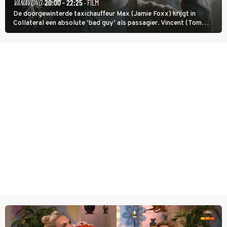
VANAVOND
20:00 - 22:25
· FILM
De doorgewinterde taxichauffeur Max (Jamie Foxx) krijgt in
Collateral een absolute ‘bad guy’ als passagier. Vincent (Tom
Cruise) heeft hem nodig om hem de stad door te loodsen om een
wel heel lugubere reden.