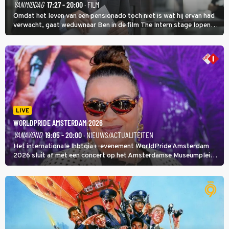
VANMIDDAG
17:27 - 20:00
· FILM
Omdat het leven van een pensionado toch niet is wat hij ervan had
verwacht, gaat weduwnaar Ben in de film The Intern stage lopen
bij de hippe webwinkel van Jules, wat een gouden zet blijkt te zijn.
LIVE
WORLDPRIDE AMSTERDAM 2026
VANAVOND
19:05 - 20:00
· NIEUWS/ACTUALITEITEN
Het internationale lhbtqia+-evenement WorldPride Amsterdam
2026 sluit af met een concert op het Amsterdamse Museumplein.
Anita Doth is een van de optredende artiesten. In de jaren 90
veroverde ze de wereld als zangeres van 2Unlimited.