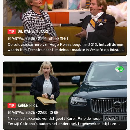
OH, WAT EEN JAAR!
TIP
VANAVOND
20:05 - 21:44
· AMUSEMENT
De televisiecarrière van Hugo Kennis begon in 2013, hetzelfde jaar
waarin Kim Feenstra haar filmdebuut maakte in Verliefd op Ibiza. In
Oh, Wat een Jaar! wordt duidelijk wat ze nog meer weten van het
jaar waarin ze allebei eindtwintigers waren.
KAREN PIRIE
TIP
VANAVOND
20:25 - 22:00
· SERIE
Na een schokkende vondst geeft Karen Pirie de hoop niet op.
Terwijl Catriona's ouders het onderzoek tegenwerken, blijft ze
speuren naar Adam. In deze slotaflevering van Karen Pirie leidt het