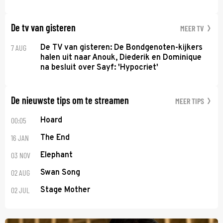
De tv van gisteren
MEER TV
7 AUG
De TV van gisteren: De Bondgenoten-kijkers
halen uit naar Anouk, Diederik en Dominique
na besluit over Sayf: 'Hypocriet'
De nieuwste tips om te streamen
MEER TIPS
00:05
Hoard
16 JAN
The End
03 NOV
Elephant
02 AUG
Swan Song
02 JUL
Stage Mother