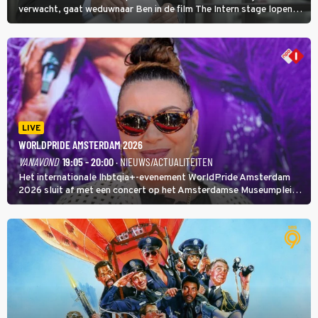
verwacht, gaat weduwnaar Ben in de film The Intern stage lopen
bij de hippe webwinkel van Jules, wat een gouden zet blijkt te zijn.
LIVE
WORLDPRIDE AMSTERDAM 2026
VANAVOND
19:05 - 20:00
· NIEUWS/ACTUALITEITEN
Het internationale lhbtqia+-evenement WorldPride Amsterdam
2026 sluit af met een concert op het Amsterdamse Museumplein.
Anita Doth is een van de optredende artiesten. In de jaren 90
veroverde ze de wereld als zangeres van 2Unlimited.