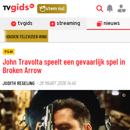
stem nu!
tvgids
streaming
nieuws
GOUDEN TELEVIZIER-RING
FILM
John Travolta speelt een gevaarlijk spel in
Broken Arrow
JUDITH REGELING
26 MAART 2026 14:45
·
©