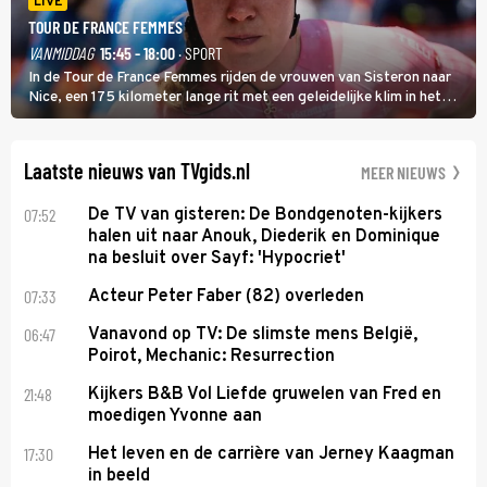
LIVE
TOUR DE FRANCE FEMMES
VANMIDDAG
15:45 - 18:00
· SPORT
In de Tour de France Femmes rijden de vrouwen van Sisteron naar
Nice, een 175 kilometer lange rit met een geleidelijke klim in het
midden. Dat is mogelijk niet de zwaarste hindernis, dat is de
temperatuur. Het kan in Nice namelijk bloedheet worden.
Laatste nieuws van TVgids.nl
MEER NIEUWS
07:52
De TV van gisteren: De Bondgenoten-kijkers
halen uit naar Anouk, Diederik en Dominique
na besluit over Sayf: 'Hypocriet'
07:33
Acteur Peter Faber (82) overleden
06:47
Vanavond op TV: De slimste mens België,
Poirot, Mechanic: Resurrection
21:48
Kijkers B&B Vol Liefde gruwelen van Fred en
moedigen Yvonne aan
17:30
Het leven en de carrière van Jerney Kaagman
in beeld