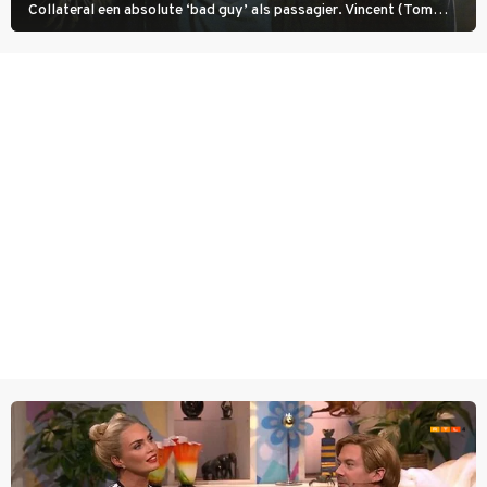
Collateral een absolute ‘bad guy’ als passagier. Vincent (Tom
Cruise) heeft hem nodig om hem de stad door te loodsen om een
wel heel lugubere reden.