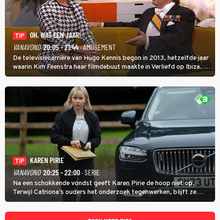
OH, WAT EEN JAAR!
TIP
VANAVOND
20:05 - 21:44
· AMUSEMENT
De televisiecarrière van Hugo Kennis begon in 2013, hetzelfde jaar
waarin Kim Feenstra haar filmdebuut maakte in Verliefd op Ibiza. In
Oh, Wat een Jaar! wordt duidelijk wat ze nog meer weten van het
jaar waarin ze allebei eindtwintigers waren.
KAREN PIRIE
TIP
VANAVOND
20:25 - 22:00
· SERIE
Na een schokkende vondst geeft Karen Pirie de hoop niet op.
Terwijl Catriona's ouders het onderzoek tegenwerken, blijft ze
speuren naar Adam. In deze slotaflevering van Karen Pirie leidt het
spoor via Frankrijk en Italië naar Malta.