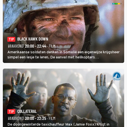
BLACK HAWK DOWN
TIP
VANAVOND
20:00 - 22:44
· FILM
Amerikaanse soldaten denken in Somalië een eigenwijze krijgsheer
simpel een lesje te leren. De aanval met helikopters
verloopt in Black Hawk down dramatisch.
COLLATERAL
TIP
VANAVOND
20:00 - 22:25
· FILM
De doorgewinterde taxichauffeur Max (Jamie Foxx) krijgt in