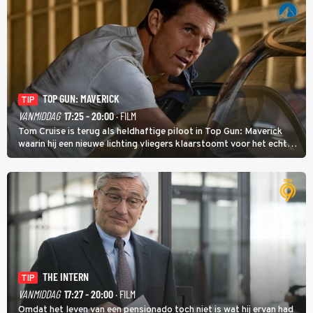
TOP GUN: MAVERICK
TIP
VANMIDDAG
17:25 - 20:00
· FILM
Tom Cruise is terug als heldhaftige piloot in Top Gun: Maverick
waarin hij een nieuwe lichting vliegers klaarstoomt voor het echte
werk.
THE INTERN
TIP
VANMIDDAG
17:27 - 20:00
· FILM
Omdat het leven van een pensionado toch niet is wat hij ervan had