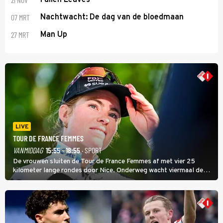
07 MRT
Nachtwacht: De dag van de bloedmaan
27 MRT
Man Up
LIVE
TOUR DE FRANCE FEMMES
VANMIDDAG
15:55 - 18:55
· SPORT
De vrouwen sluiten de Tour de France Femmes af met vier 25
kilometer lange rondes door Nice. Onderweg wacht viermaal de
zware Col d'Èze. Aan de finish op de Promenade des Anglais krijgt
de eindwinnaar de laatste gele trui.