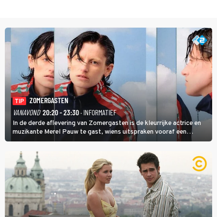
ZOMERGASTEN
TIP
VANAVOND
20:20 - 23:30
· INFORMATIEF
In de derde aflevering van Zomergasten is de kleurrijke actrice en
muzikante Merel Pauw te gast, wiens uitspraken vooraf een
boeiende avond beloven: 'Mijn ideale televisieavond is zoals mijn
identiteit: grenzeloos, absurd en vol angsten'.