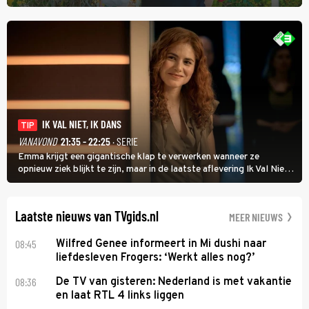
Wat Is Dan Liefde? neemt Wilfred Genee het showbizzkoppel mee
uit vissen om het over de liefde te hebben.
IK VAL NIET, IK DANS
TIP
VANAVOND
21:35 - 22:25
· SERIE
Emma krijgt een gigantische klap te verwerken wanneer ze
opnieuw ziek blijkt te zijn, maar in de laatste aflevering Ik Val Niet,
Ik Dans laat ze zien dat ze niet van plan is op te geven, zelfs als ze
daarvoor een ingrijpende operatie moet ondergaan.
Laatste nieuws van TVgids.nl
MEER NIEUWS
08:45
Wilfred Genee informeert in Mi dushi naar
liefdesleven Frogers: ‘Werkt alles nog?’
08:36
De TV van gisteren: Nederland is met vakantie
en laat RTL 4 links liggen