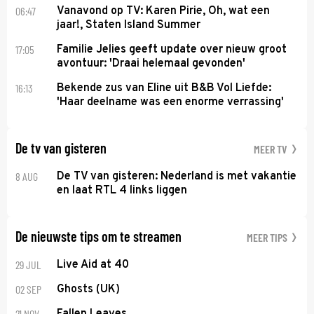
06:47
Vanavond op TV: Karen Pirie, Oh, wat een
jaar!, Staten Island Summer
17:05
Familie Jelies geeft update over nieuw groot
avontuur: 'Draai helemaal gevonden'
16:13
Bekende zus van Eline uit B&B Vol Liefde:
'Haar deelname was een enorme verrassing'
De tv van gisteren
MEER TV
8 AUG
De TV van gisteren: Nederland is met vakantie
en laat RTL 4 links liggen
De nieuwste tips om te streamen
MEER TIPS
29 JUL
Live Aid at 40
02 SEP
Ghosts (UK)
21 NOV
Fallen Leaves