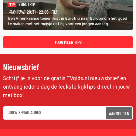
EUROTRIP
TIP
VANAVOND
20:31 - 22:06
· FILM
Een Amerikaanse tiener reist in Eurotrip naar Europa om het goed
te maken met het meisje dat hij voor een jongen aanzag.
TOON MEER TIPS
Nieuwsbrief
Schrijf je in voor de gratis TVgids.nl nieuwsbrief en
ontvang iedere dag de leukste kijktips direct in jouw
mailbox!
AANMELDEN