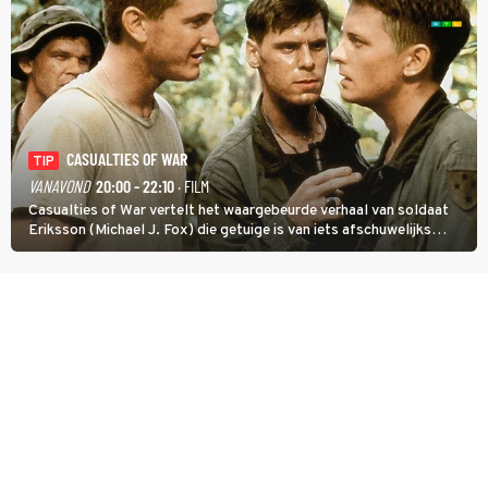
CASUALTIES OF WAR
TIP
VANAVOND
20:00 - 22:10
· FILM
Casualties of War vertelt het waargebeurde verhaal van soldaat
Eriksson (Michael J. Fox) die getuige is van iets afschuwelijks
tijdens de Vietnamoorlog. Hij besluit uit de school te klappen.