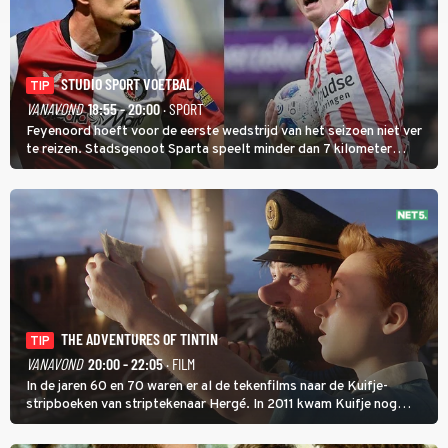
STUDIO SPORT VOETBAL
TIP
VANAVOND
18:55 - 20:00
· SPORT
Feyenoord hoeft voor de eerste wedstrijd van het seizoen niet ver
te reizen. Stadsgenoot Sparta speelt minder dan 7 kilometer
verderop. Feyenoord trok de Spaanse spits Nacho Ferri aan van
KVC Westerlo uit België.
THE ADVENTURES OF TINTIN
TIP
VANAVOND
20:00 - 22:05
· FILM
In de jaren 60 en 70 waren er al de tekenfilms naar de Kuifje-
stripboeken van striptekenaar Hergé. In 2011 kwam Kuifje nog
meer tot leven in The Adventures of Tintin van Steven Spielberg.