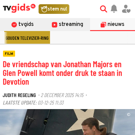
stem nu!
tvgids
streaming
nieuws
GOUDEN TELEVIZIER-RING
FILM
De vriendschap van Jonathan Majors en
Glen Powell komt onder druk te staan in
Devotion
JUDITH REGELING
2 DECEMBER 2025 14:15
·
·
LAATSTE UPDATE:
03-12-25 11:33
©