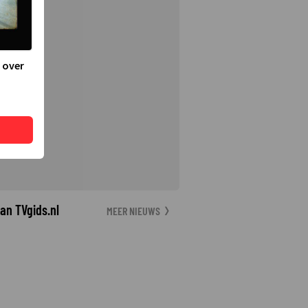
 over
an TVgids.nl
MEER NIEUWS