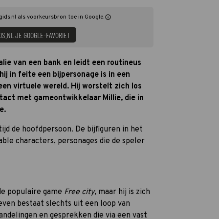
gids.nl als voorkeursbron toe in Google.
DS.NL JE GOOGLE-FAVORIET
lie van een bank en leidt een routineus
j in feite een bijpersonage is in een
en virtuele wereld. Hij worstelt zich los
tact met gameontwikkelaar Millie, die in
e.
ijd de hoofdpersoon. De bijfiguren in het
able characters, personages die de speler
 de populaire game
Free city
, maar hij is zich
leven bestaat slechts uit een loop van
ndelingen en gesprekken die via een vast