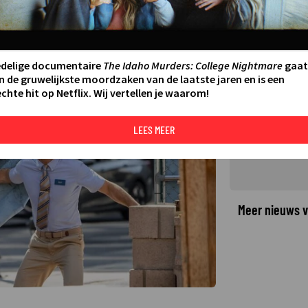
en personage uit een spelletje
45
LAATSTE UPDATE:
23-12-24 12:06
·
edelige documentaire
The Idaho Murders: College Nightmare
gaat
n de gruwelijkste moordzaken van de laatste jaren en is een
chte hit op Netflix. Wij vertellen je waarom!
©
LEES MEER
Meer nieuws v