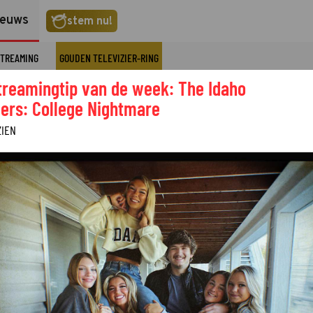
ieuws
stem nu!
TREAMING
GOUDEN TELEVIZIER-RING
treamingtip van de week: The Idaho
ers: College Nightmare
ZIEN