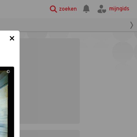
mijngids
zoeken
×
©