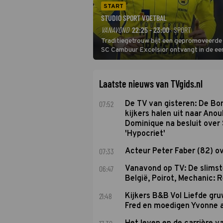
START
STUDIO SPORT VOETBAL
VANAVOND
22:25 - 23:00
· SPORT
Traditiegetrouw bijt een gepromoveerde c
SC Cambuur Excelsior ontvangt in de eer
De nieuwe oefenmeester is Johan Plat en 
Laatste nieuws van TVgids.nl
07:52
De TV van gisteren: De B
kijkers halen uit naar Anou
Dominique na besluit over 
'Hypocriet'
07:33
Acteur Peter Faber (82) o
06:47
Vanavond op TV: De slims
België, Poirot, Mechanic: 
21:48
Kijkers B&B Vol Liefde gr
Fred en moedigen Yvonne 