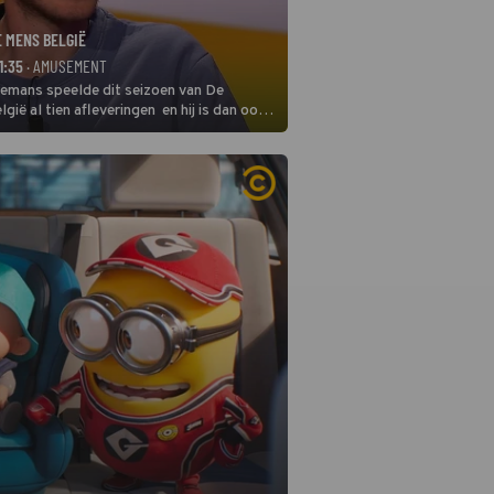
E MENS BELGIË
1:35
· AMUSEMENT
remans speelde dit seizoen van De
gië al tien afleveringen en hij is dan ook
 in deze seizoensfinale. En er is
reng, want komiek Soundos El Ahmadi
 de jurytafel.