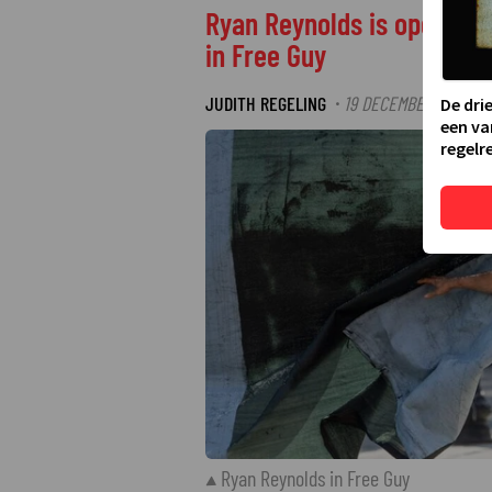
Ryan Reynolds is opeens e
in Free Guy
JUDITH REGELING
19 DECEMBER 2024 11:
·
De dri
een va
regelre
Ryan Reynolds in Free Guy