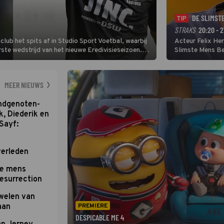
DE SLIMST
TIP
STRAKS
20:20 - 2
lub het spits af in Studio Sport Voetbal, waarbij
Acteur Felix He
ste wedstrijd van het nieuwe Eredivisieseizoen.
Slimste Mens Bel
hij wil aanvallend voetballen.
de grote favoriet
Nederlandse inb
neemt plaats aan
MEER NIEUWS
ondgenoten-
k, Diederik en
Sayf:
verleden
te mens
Resurrection
uwelen van
aan
PREMIERE
DESPICABLE ME 4