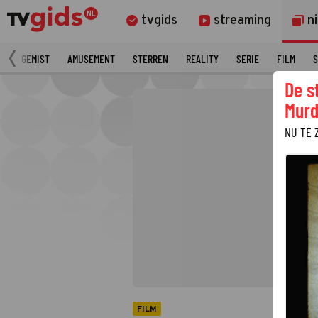
tvgids
streaming
n
N
GEMIST
AMUSEMENT
STERREN
REALITY
SERIE
FILM
S
De s
Murd
NU TE 
FILM