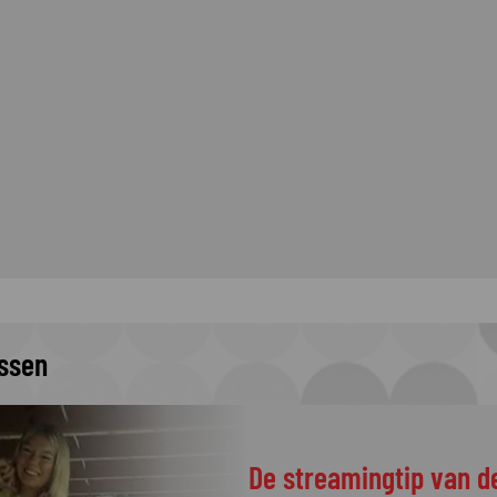
issen
De streamingtip van d