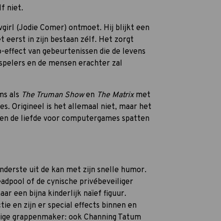
lf niet.
vgirl (Jodie Comer) ontmoet. Hij blijkt een
t eerst in zijn bestaan zélf. Het zorgt
o-effect van gebeurtenissen die de levens
 spelers en de mensen erachter zal
ms als
The Truman Show
en
The Matrix
met
. Origineel is het allemaal niet, maar het
 en de liefde voor computergames spatten
derste uit de kan met zijn snelle humor.
Deadpool of de cynische privébeveiliger
aar een bijna kinderlijk naïef figuur.
tie en zijn er special effects binnen en
enige grappenmaker: ook Channing Tatum