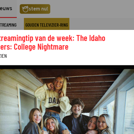
ieuws
stem nu!
TREAMING
GOUDEN TELEVIZIER-RING
treamingtip van de week: The Idaho
ers: College Nightmare
ZIEN