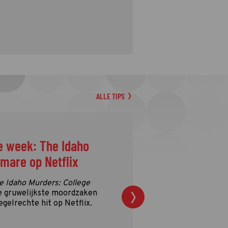
ALLE TIPS
e week: The Idaho
tmare op Netflix
e Idaho Murders: College
e gruwelijkste moordzaken
egelrechte hit op Netflix.