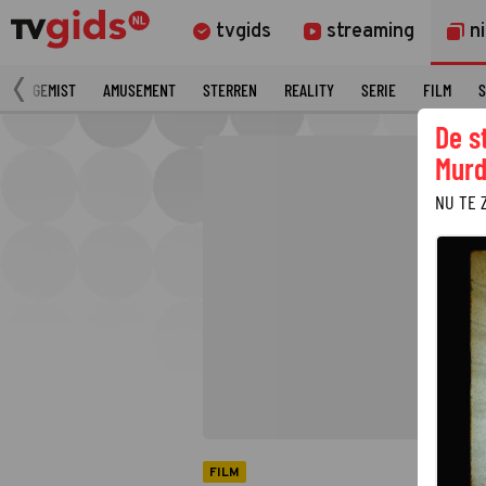
tvgids
streaming
n
N
GEMIST
AMUSEMENT
STERREN
REALITY
SERIE
FILM
S
De s
Murd
NU TE 
FILM