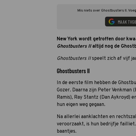
Mis niets over Ghostbusters II. Voe
MAAK TVGI
New York wordt getroffen door kwaad
Ghostbusters II
altijd nog de Ghost
Ghostbusters II
speelt zich af vijf j
Ghostbusters II
In de eerste film hebben de Ghostb
Gozer. Daarna zijn Peter Venkman (B
Ramis), Ray Stantz (Dan Aykroyd) e
hun eigen weg gegaan.
Na allerlei aanklachten en rechtsz
veroorzaakt, is hun bedrijfje faillie
baantjes.