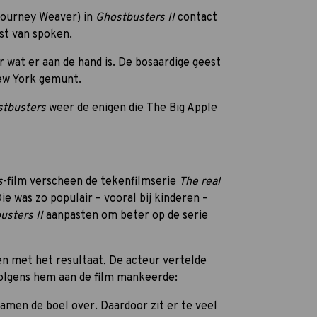
gourney Weaver) in
Ghostbusters II
contact
st van spoken.
 wat er aan de hand is. De bosaardige geest
ew York gemunt.
stbusters
weer de enigen die
The Big Apple
s
-film verscheen de tekenfilmserie
The real
ie was zo populair – vooral bij kinderen –
usters II
aanpasten om beter op de serie
en met het resultaat
.
De acteur vertelde
olgens hem aan de film mankeerde:
amen de boel over. Daardoor zit er te veel