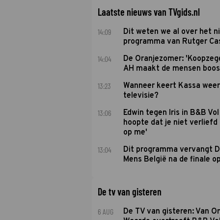
Laatste nieuws van TVgids.nl
14:09
Dit weten we al over het 
programma van Rutger Ca
14:04
De Oranjezomer: 'Koopzeg
AH maakt de mensen boos
13:23
Wanneer keert Kassa weer
televisie?
13:06
Edwin tegen Iris in B&B Vol 
hoopte dat je niet verlief
op me'
13:04
Dit programma vervangt D
Mens België na de finale o
De tv van gisteren
6 AUG
De TV van gisteren: Van O