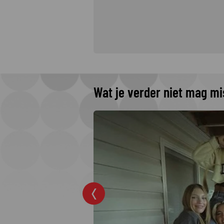
Wat je verder niet mag m
omenteel op
ronde?
ingronde van de
gang. Tijd dus voor