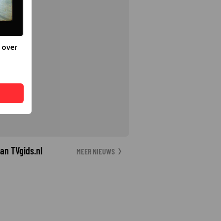
 over
an TVgids.nl
MEER NIEUWS