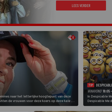
LEES VERDER
DESPICABL
TIP
VANAVOND
18:05 
Femmes naar het letterlijke hoogtepunt van deze
In Despicable Me
ishten de vrouwen voor deze koers op deze kale col
Despicable Me d
e slotklim is vlak.
Agnes de overst
dat pad weet te 