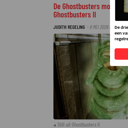
De Ghostbusters moeten w
Ghostbusters II
JUDITH REGELING
9 MEI 2026 07:17
LA
·
·
De dri
een va
regelre
Still uit Ghostbusters II