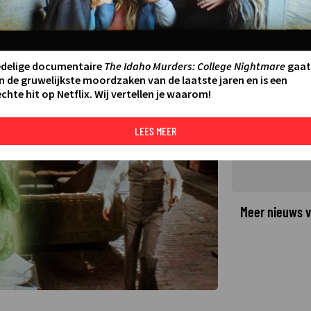
eer in actie komen in
ATSTE UPDATE:
10-05-26 22:05
edelige documentaire
The Idaho Murders: College Nightmare
gaat
n de gruwelijkste moordzaken van de laatste jaren en is een
chte hit op Netflix. Wij vertellen je waarom!
©
LEES MEER
Meer nieuws v