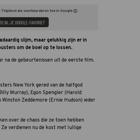
g TVgids.nl als voorkeursbron toe in Google.
DS.NL JE GOOGLE-FAVORIET
aardig slijm, maar gelukkig zijn er in
busters om de boel op te lossen.
aar na de gebeurtenissen uit de eerste film.
usters New York gered van de halfgod
illy Murray), Egon Spengler (Harold
n Winston Zeddemore (Ernie Hudson) ieder
aken over de chaos die ze toen hebben
t. Ze verdienen nu de kost met lullige