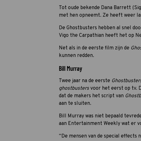
Tot oude bekende Dana Barrett (Si
met hen opneemt. Ze heeft weer la
De Ghostbusters hebben al snel door
Vigo the Carpathian heeft het op N
Net als in de eerste film zijn de
Gho
kunnen redden.
Bill Murray
Twee jaar na de eerste
Ghostbuster
ghostbusters
voor het eerst op tv. D
dat de makers het script van
Ghostb
aan te sluiten.
Bill Murray was niet bepaald tevred
aan Entertainment Weekly wat er v
“De mensen van de special effects n