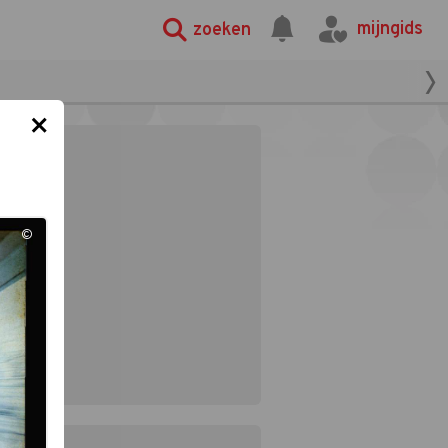
mijngids
zoeken
×
©