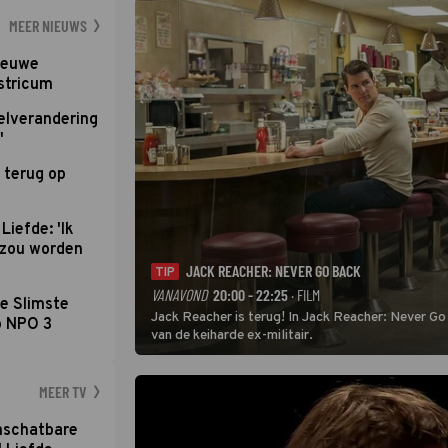
MEER NIEUWS
nieuwe
stricum
elverandering
'
 terug op
Liefde: 'Ik
d zou worden
JACK REACHER: NEVER GO BACK
TIP
VANAVOND
20:00 - 22:25
· FILM
e Slimste
Jack Reacher is terug! In Jack Reacher: Never Go
p NPO 3
van de keiharde ex-militair.
MEER TV
nschatbare