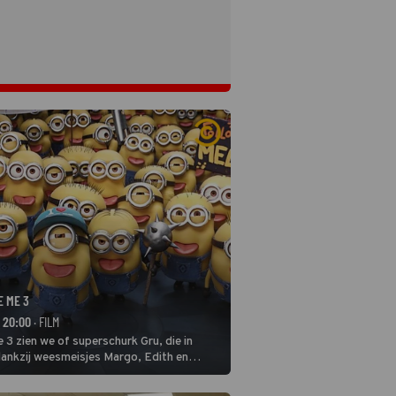
E ME 3
- 20:00
· FILM
 3 zien we of superschurk Gru, die in
ankzij weesmeisjes Margo, Edith en
ap naar het rechte pad maakte, ook op
blijven.