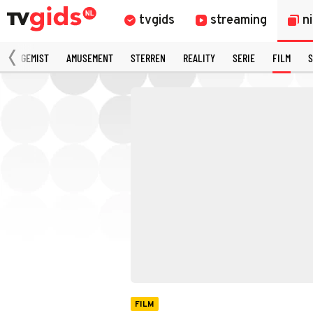
tvgids
streaming
n
N
GEMIST
AMUSEMENT
STERREN
REALITY
SERIE
FILM
S
FILM