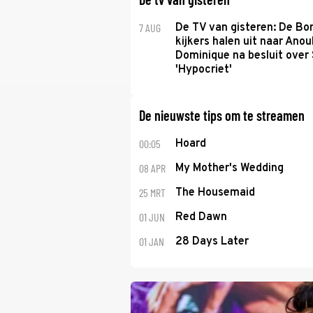
7 AUG
De TV van gisteren: De B
kijkers halen uit naar Anou
Dominique na besluit over 
'Hypocriet'
De nieuwste tips om te streamen
00:05
Hoard
08 APR
My Mother's Wedding
25 MRT
The Housemaid
01 JUN
Red Dawn
01 JAN
28 Days Later