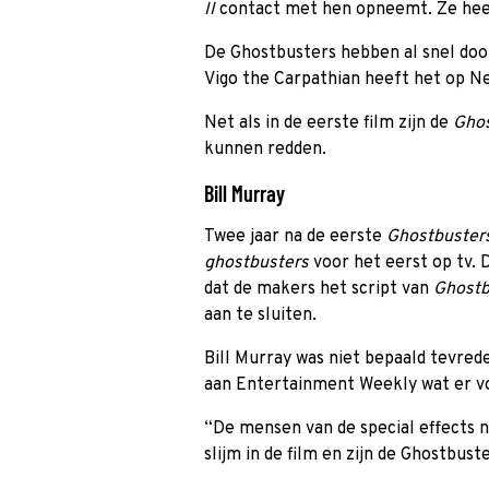
II
contact met hen opneemt. Ze heef
De Ghostbusters hebben al snel door
Vigo the Carpathian heeft het op N
Net als in de eerste film zijn de
Gho
kunnen redden.
Bill Murray
Twee jaar na de eerste
Ghostbuster
ghostbusters
voor het eerst op tv. D
dat de makers het script van
Ghostb
aan te sluiten.
Bill Murray was niet bepaald tevred
aan Entertainment Weekly wat er v
“De mensen van de special effects n
slijm in de film en zijn de Ghostbuste