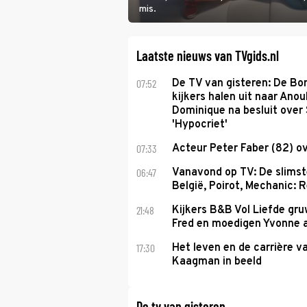
mis.
Laatste nieuws van TVgids.nl
07:52
De TV van gisteren: De B
kijkers halen uit naar Anou
Dominique na besluit over 
'Hypocriet'
07:33
Acteur Peter Faber (82) o
06:47
Vanavond op TV: De slims
België, Poirot, Mechanic: 
21:48
Kijkers B&B Vol Liefde gr
Fred en moedigen Yvonne 
17:30
Het leven en de carrière v
Kaagman in beeld
De tv van gisteren