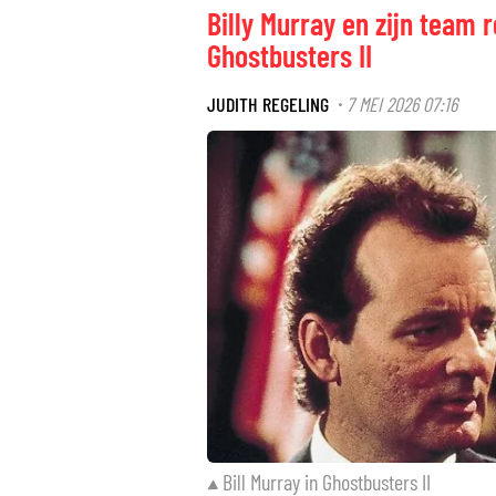
Billy Murray en zijn team
Ghostbusters II
JUDITH REGELING
7 MEI 2026 07:16
·
Bill Murray in Ghostbusters II