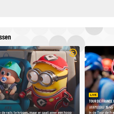
issen
LIVE
TOUR DE FRANCE
VANMIDDAG
15:45 
 de rails te krijgen, maar er gaat weer een hoop
In de Tour de F