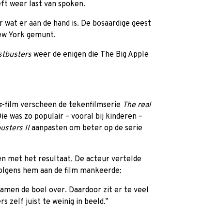
t weer last van spoken.
 wat er aan de hand is. De bosaardige geest
ew York gemunt.
stbusters
weer de enigen die
The Big Apple
s
-film verscheen de tekenfilmserie
The real
ie was zo populair – vooral bij kinderen –
usters II
aanpasten om beter op de serie
en met het resultaat
.
De acteur vertelde
olgens hem aan de film mankeerde:
amen de boel over. Daardoor zit er te veel
rs zelf juist te weinig in beeld.”