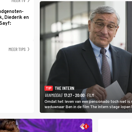
MEER TV
ondgenoten-
k, Diederik en
Sayf:
MEER TIPS
THE INTERN
TIP
VANMIDDAG
17:27 - 20:00
· FILM
Omdat het leven van een pensionado toch niet is 
weduwnaar Ben in de film The Intern stage lopen 
gouden zet blijkt te zijn.