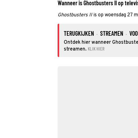
Wanneer is Ghostbusters II op televi
Ghostbusters II
is op woensdag 27 m
TERUGKIJKEN
STREAMEN
VOO
·
·
Ontdek hier wanneer Ghostbusters
KLIK HIER
streamen.