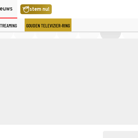
ieuws
stem nu!
TREAMING
GOUDEN TELEVIZIER-RING