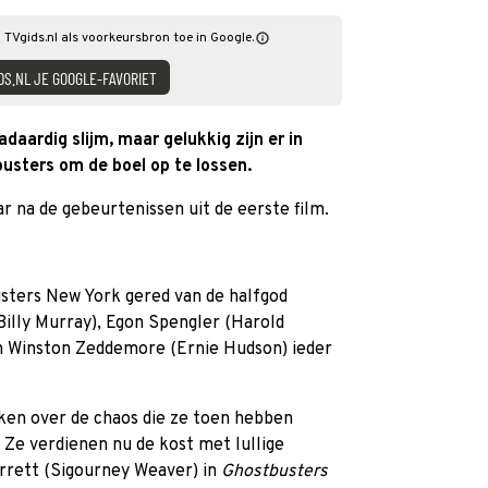
g TVgids.nl als voorkeursbron toe in Google.
DS.NL JE GOOGLE-FAVORIET
aardig slijm, maar gelukkig zijn er in
busters om de boel op te lossen.
aar na de gebeurtenissen uit de eerste film.
usters New York gered van de halfgod
illy Murray), Egon Spengler (Harold
n Winston Zeddemore (Ernie Hudson) ieder
aken over de chaos die ze toen hebben
t. Ze verdienen nu de kost met lullige
rrett (Sigourney Weaver) in
Ghostbusters