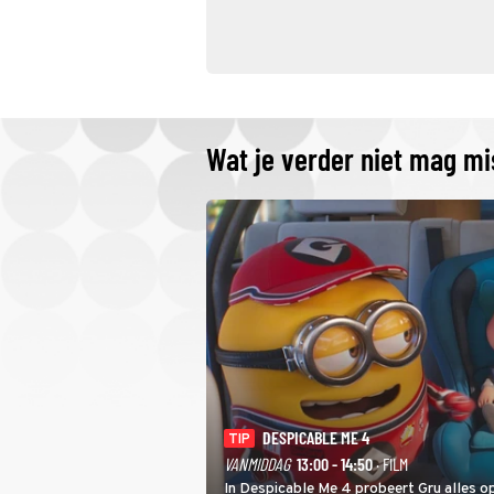
Wat je verder niet mag m
DESPICABLE ME 4
TIP
VANMIDDAG
13:00 - 14:50
· FILM
In Despicable Me 4 probeert Gru alles op