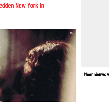
 redden New York in
©
Meer nieuws v