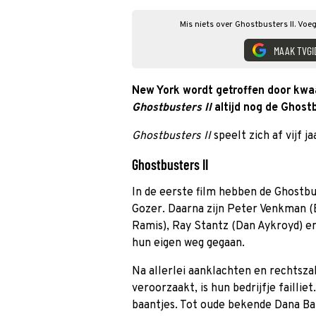
Mis niets over Ghostbusters II. Voe
MAAK TVGI
New York wordt getroffen door kwaad
Ghostbusters II
altijd nog de Ghost
Ghostbusters II
speelt zich af vijf j
Ghostbusters II
In de eerste film hebben de Ghostb
Gozer. Daarna zijn Peter Venkman (B
Ramis), Ray Stantz (Dan Aykroyd) e
hun eigen weg gegaan.
Na allerlei aanklachten en rechtsz
veroorzaakt, is hun bedrijfje faillie
baantjes. Tot oude bekende Dana Ba