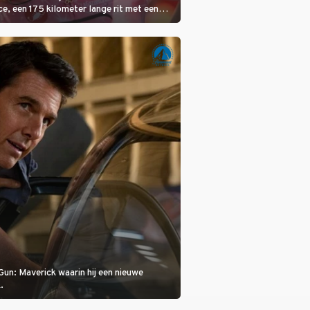
ce, een 175 kilometer lange rit met een
 in het midden. Dat is mogelijk niet de
is, dat is de temperatuur. Het kan in Nice
eet worden.
Gun: Maverick waarin hij een nieuwe
.