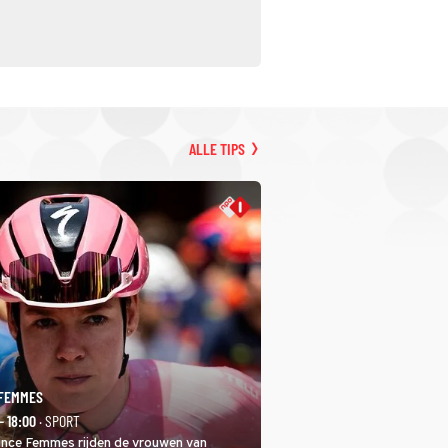
ALLE TIPS
 FEMMES
- 18:00
· SPORT
rance Femmes rijden de vrouwen van