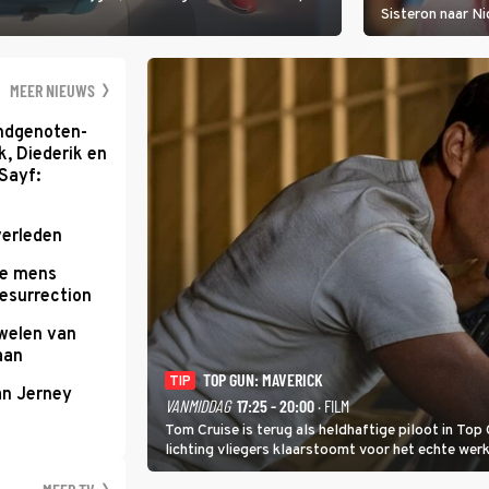
Sisteron naar Ni
geleidelijke klim
zwaarste hindern
namelijk bloedh
MEER NIEUWS
ondgenoten-
k, Diederik en
Sayf:
verleden
te mens
Resurrection
uwelen van
aan
TOP GUN: MAVERICK
TIP
an Jerney
VANMIDDAG
17:25 - 20:00
· FILM
Tom Cruise is terug als heldhaftige piloot in Top 
lichting vliegers klaarstoomt voor het echte werk