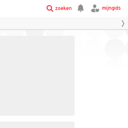
mijngids
zoeken