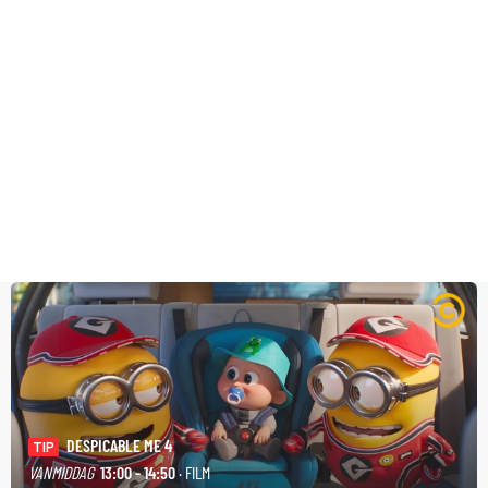
DESPICABLE ME 4
TIP
VANMIDDAG
13:00 - 14:50
· FILM