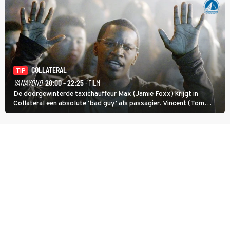
COLLATERAL
TIP
VANAVOND
20:00 - 22:25
· FILM
De doorgewinterde taxichauffeur Max (Jamie Foxx) krijgt in
Collateral een absolute ‘bad guy’ als passagier. Vincent (Tom
Cruise) heeft hem nodig om hem de stad door te loodsen om een
wel heel lugubere reden.