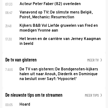
07:33
Acteur Peter Faber (82) overleden
06:47
Vanavond op TV: De slimste mens België,
Poirot, Mechanic: Resurrection
21:48
Kijkers B&B Vol Liefde gruwelen van Fred en
moedigen Yvonne aan
17:30
Het leven en de carrière van Jerney Kaagman
in beeld
De tv van gisteren
MEER TV
7 AUG
De TV van gisteren: De Bondgenoten-kijkers
halen uit naar Anouk, Diederik en Dominique
na besluit over Sayf: 'Hypocriet'
De nieuwste tips om te streamen
MEER TIPS
00:05
Hoard