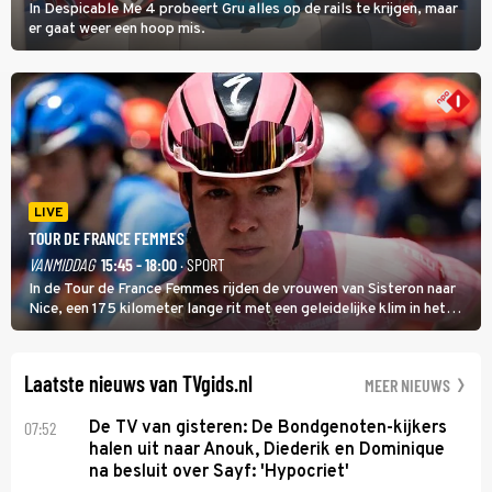
In Despicable Me 4 probeert Gru alles op de rails te krijgen, maar
er gaat weer een hoop mis.
LIVE
TOUR DE FRANCE FEMMES
VANMIDDAG
15:45 - 18:00
· SPORT
In de Tour de France Femmes rijden de vrouwen van Sisteron naar
Nice, een 175 kilometer lange rit met een geleidelijke klim in het
midden. Dat is mogelijk niet de zwaarste hindernis, dat is de
temperatuur. Het kan in Nice namelijk bloedheet worden.
Laatste nieuws van TVgids.nl
MEER NIEUWS
07:52
De TV van gisteren: De Bondgenoten-kijkers
halen uit naar Anouk, Diederik en Dominique
na besluit over Sayf: 'Hypocriet'