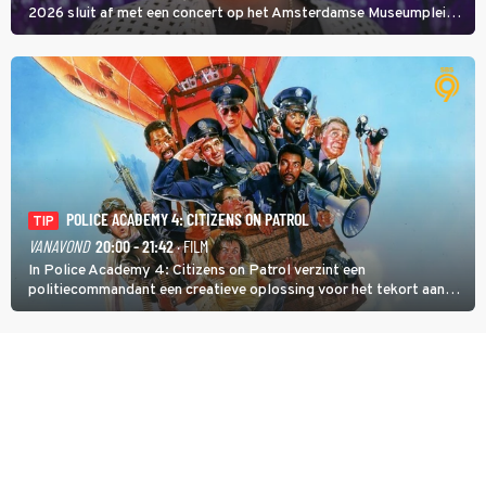
2026 sluit af met een concert op het Amsterdamse Museumplein.
Anita Doth is een van de optredende artiesten. In de jaren 90
veroverde ze de wereld als zangeres van 2Unlimited.
POLICE ACADEMY 4: CITIZENS ON PATROL
TIP
VANAVOND
20:00 - 21:42
· FILM
In Police Academy 4: Citizens on Patrol verzint een
politiecommandant een creatieve oplossing voor het tekort aan
agenten.