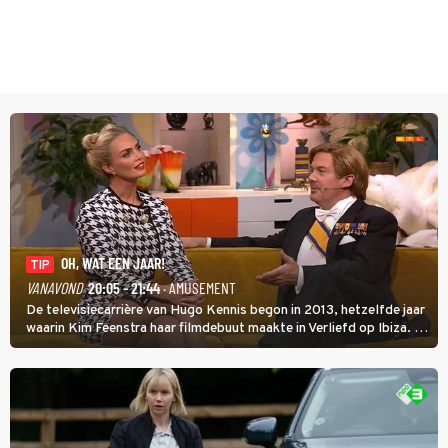
OH, WAT EEN JAAR!
TIP
VANAVOND
20:05 - 21:44
· AMUSEMENT
De televisiecarrière van Hugo Kennis begon in 2013, hetzelfde jaar
waarin Kim Feenstra haar filmdebuut maakte in Verliefd op Ibiza. In
Oh, Wat een Jaar! wordt duidelijk wat ze nog meer weten van het
jaar waarin ze allebei eindtwintigers waren.