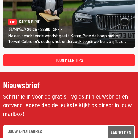
KAREN PIRIE
TIP
VANAVOND
20:25 - 22:00
· SERIE
Na een schokkende vondst geeft Karen Pirie de hoop niet op.
Terwijl Catriona's ouders het onderzoek tegenwerken, blijft ze
speuren naar Adam. In deze slotaflevering van Karen Pirie leidt het
spoor via Frankrijk en Italië naar Malta.
TOON MEER TIPS
Nieuwsbrief
Schrijf je in voor de gratis TVgids.nl nieuwsbrief en
ontvang iedere dag de leukste kijktips direct in jouw
mailbox!
AANMELDEN