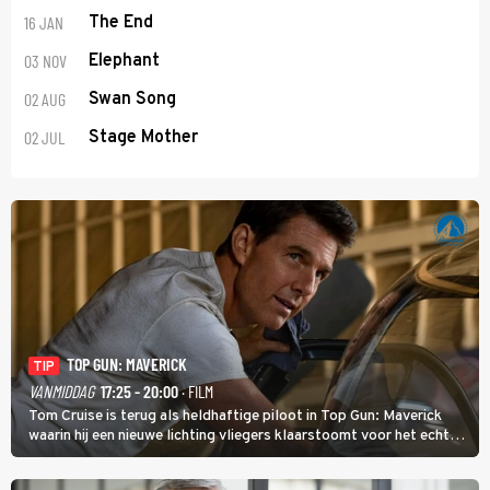
16 JAN
The End
03 NOV
Elephant
02 AUG
Swan Song
02 JUL
Stage Mother
TOP GUN: MAVERICK
TIP
VANMIDDAG
17:25 - 20:00
· FILM
Tom Cruise is terug als heldhaftige piloot in Top Gun: Maverick
waarin hij een nieuwe lichting vliegers klaarstoomt voor het echte
werk.