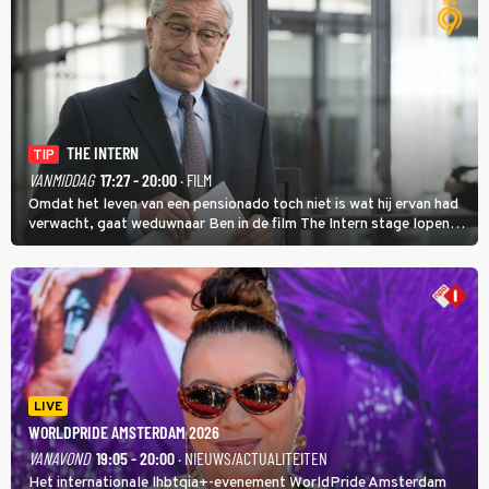
THE INTERN
TIP
VANMIDDAG
17:27 - 20:00
· FILM
Omdat het leven van een pensionado toch niet is wat hij ervan had
verwacht, gaat weduwnaar Ben in de film The Intern stage lopen
bij de hippe webwinkel van Jules, wat een gouden zet blijkt te zijn.
LIVE
WORLDPRIDE AMSTERDAM 2026
VANAVOND
19:05 - 20:00
· NIEUWS/ACTUALITEITEN
Het internationale lhbtqia+-evenement WorldPride Amsterdam