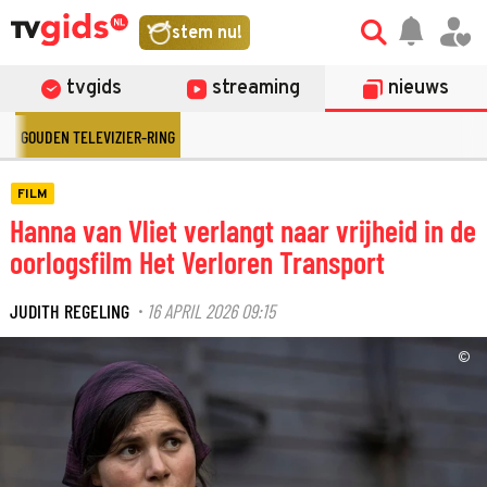
stem nu!
tvgids
streaming
nieuws
GOUDEN TELEVIZIER-RING
FILM
Hanna van Vliet verlangt naar vrijheid in de
oorlogsfilm Het Verloren Transport
JUDITH REGELING
16 APRIL 2026 09:15
·
©