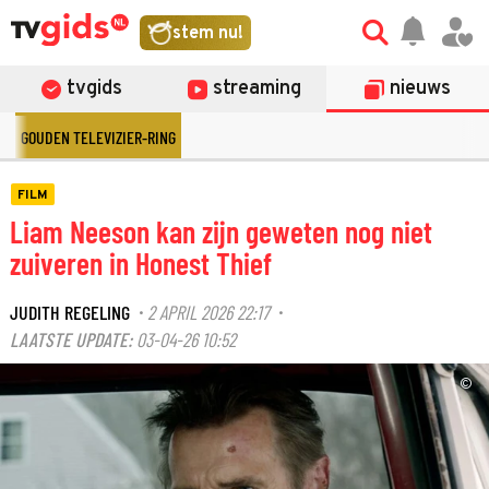
stem nu!
tvgids
streaming
nieuws
GOUDEN TELEVIZIER-RING
FILM
Liam Neeson kan zijn geweten nog niet
zuiveren in Honest Thief
JUDITH REGELING
2 APRIL 2026 22:17
·
·
LAATSTE UPDATE:
03-04-26 10:52
©