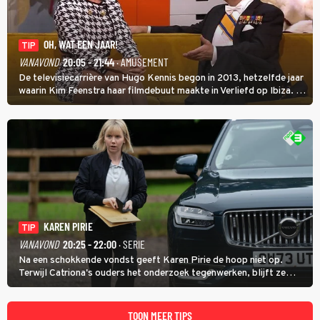
OH, WAT EEN JAAR!
TIP
VANAVOND
20:05 - 21:44
· AMUSEMENT
De televisiecarrière van Hugo Kennis begon in 2013, hetzelfde jaar
waarin Kim Feenstra haar filmdebuut maakte in Verliefd op Ibiza. In
Oh, Wat een Jaar! wordt duidelijk wat ze nog meer weten van het
jaar waarin ze allebei eindtwintigers waren.
KAREN PIRIE
TIP
VANAVOND
20:25 - 22:00
· SERIE
Na een schokkende vondst geeft Karen Pirie de hoop niet op.
Terwijl Catriona's ouders het onderzoek tegenwerken, blijft ze
speuren naar Adam. In deze slotaflevering van Karen Pirie leidt het
spoor via Frankrijk en Italië naar Malta.
TOON MEER TIPS