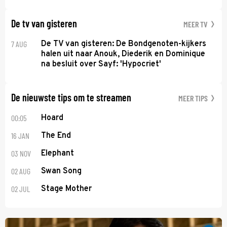
De tv van gisteren
MEER TV
7 AUG
De TV van gisteren: De Bondgenoten-kijkers
halen uit naar Anouk, Diederik en Dominique
na besluit over Sayf: 'Hypocriet'
De nieuwste tips om te streamen
MEER TIPS
00:05
Hoard
16 JAN
The End
03 NOV
Elephant
02 AUG
Swan Song
02 JUL
Stage Mother