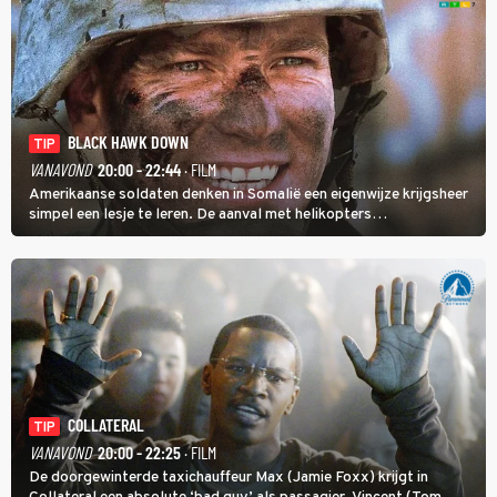
BLACK HAWK DOWN
TIP
VANAVOND
20:00 - 22:44
· FILM
Amerikaanse soldaten denken in Somalië een eigenwijze krijgsheer
simpel een lesje te leren. De aanval met helikopters
verloopt in Black Hawk down dramatisch.
COLLATERAL
TIP
VANAVOND
20:00 - 22:25
· FILM
De doorgewinterde taxichauffeur Max (Jamie Foxx) krijgt in