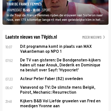
TOUR DE FRANCE FEMMES
VANMIDDAG
15:45 - 18:00
· SPORT
In de Tour de France Femmes rijden de vrouwen van Sisteron naar
Nice, een 175 kilometer lange rit met een geleidelijke klim in het
midden. Dat is mogelijk niet de zwaarste hindernis, dat is de
temperatuur. Het kan in Nice namelijk bloedheet worden.
Laatste nieuws van TVgids.nl
MEER NIEUWS
10:07
Dit programma komt in plaats van MAX
Vakantieman op NPO 1
07:52
De TV van gisteren: De Bondgenoten-kijkers
halen uit naar Anouk, Diederik en Dominique
na besluit over Sayf: 'Hypocriet'
07:33
Acteur Peter Faber (82) overleden
06:47
Vanavond op TV: De slimste mens België,
Poirot, Mechanic: Resurrection
21:48
Kijkers B&B Vol Liefde gruwelen van Fred en
moedigen Yvonne aan