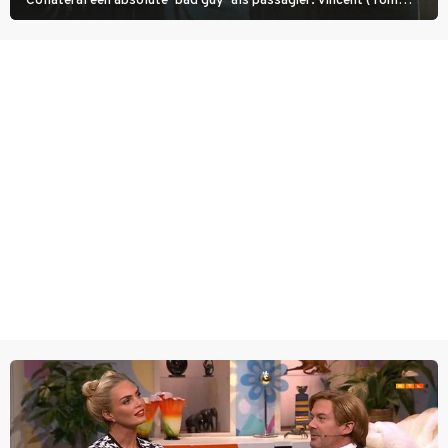
Collateral een absolute ‘bad guy’ als passagier. Vincent (Tom
Cruise) heeft hem nodig om hem de stad door te loodsen om een
wel heel lugubere reden.