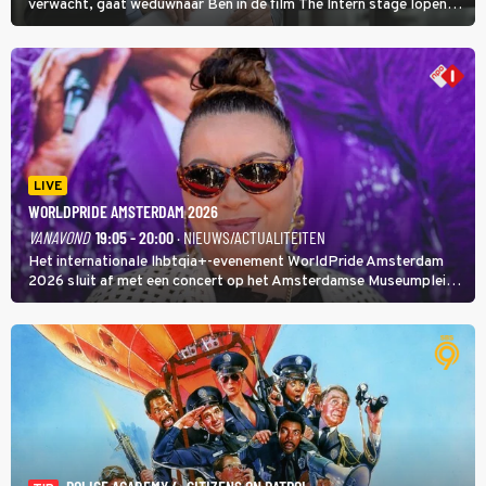
verwacht, gaat weduwnaar Ben in de film The Intern stage lopen
bij de hippe webwinkel van Jules, wat een gouden zet blijkt te zijn.
LIVE
WORLDPRIDE AMSTERDAM 2026
VANAVOND
19:05 - 20:00
· NIEUWS/ACTUALITEITEN
Het internationale lhbtqia+-evenement WorldPride Amsterdam
2026 sluit af met een concert op het Amsterdamse Museumplein.
Anita Doth is een van de optredende artiesten. In de jaren 90
veroverde ze de wereld als zangeres van 2Unlimited.