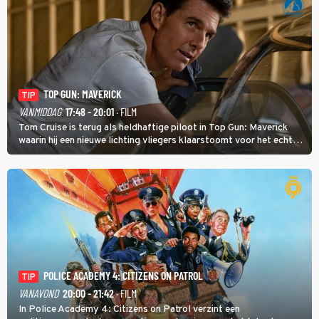
TOP GUN: MAVERICK
TIP
VANMIDDAG
17:48 - 20:01
· FILM
Tom Cruise is terug als heldhaftige piloot in Top Gun: Maverick
waarin hij een nieuwe lichting vliegers klaarstoomt voor het echte
werk.
POLICE ACADEMY 4: CITIZENS ON PATROL
TIP
VANAVOND
20:00 - 21:42
· FILM
In Police Academy 4: Citizens on Patrol verzint een