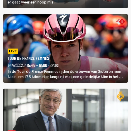
er gaat weer een hoop mis.
LIVE
TOUR DE FRANCE FEMMES
VANMIDDAG
15:45 - 18:00
· SPORT
In de Tour de France Femmes rijden de vrouwen van Sisteron naar
Nice, een 175 kilometer lange rit met een geleidelijke klim in het
midden. Dat is mogelijk niet de zwaarste hindernis, dat is de
temperatuur. Het kan in Nice namelijk bloedheet worden.