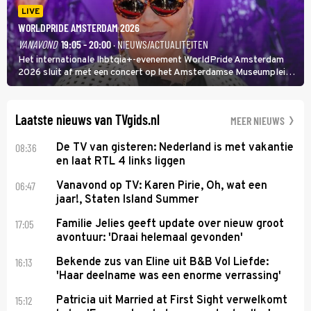
LIVE
WORLDPRIDE AMSTERDAM 2026
VANAVOND
19:05 - 20:00
· NIEUWS/ACTUALITEITEN
Het internationale lhbtqia+-evenement WorldPride Amsterdam
2026 sluit af met een concert op het Amsterdamse Museumplein.
Anita Doth is een van de optredende artiesten. In de jaren 90
veroverde ze de wereld als zangeres van 2Unlimited.
Laatste nieuws van TVgids.nl
MEER NIEUWS
08:36
De TV van gisteren: Nederland is met vakantie
en laat RTL 4 links liggen
06:47
Vanavond op TV: Karen Pirie, Oh, wat een
jaar!, Staten Island Summer
17:05
Familie Jelies geeft update over nieuw groot
avontuur: 'Draai helemaal gevonden'
16:13
Bekende zus van Eline uit B&B Vol Liefde:
'Haar deelname was een enorme verrassing'
15:12
Patricia uit Married at First Sight verwelkomt