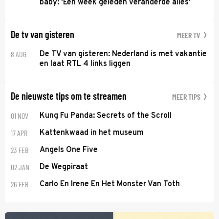
baby: 'Een week geleden veranderde alles'
De tv van gisteren
MEER TV
8 AUG
De TV van gisteren: Nederland is met vakantie
en laat RTL 4 links liggen
De nieuwste tips om te streamen
MEER TIPS
01 NOV
Kung Fu Panda: Secrets of the Scroll
17 APR
Kattenkwaad in het museum
23 FEB
Angels One Five
02 JAN
De Wegpiraat
26 FEB
Carlo En Irene En Het Monster Van Toth