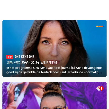
ONS KENT ONS
TIP
VANAVOND
21:44 - 22:34
· AMUSEMENT
In het programma Ons Kent Ons test journalist Anke de Jong hoe
goed zij de gemiddelde Nederlander kent, waarbij de voormalig
hoofdredacteur van modebladen Glamour en Elle het samen met
rapper Keizer opneemt tegen Edson da Graça en Marc-Marie
Huijbregts.