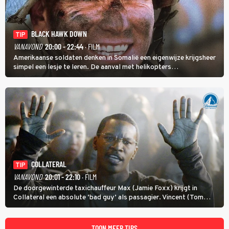
BLACK HAWK DOWN
TIP
VANAVOND
20:00 - 22:44
· FILM
Amerikaanse soldaten denken in Somalië een eigenwijze krijgsheer
simpel een lesje te leren. De aanval met helikopters
verloopt in Black Hawk down dramatisch.
COLLATERAL
TIP
VANAVOND
20:01 - 22:10
· FILM
De doorgewinterde taxichauffeur Max (Jamie Foxx) krijgt in
Collateral een absolute ‘bad guy’ als passagier. Vincent (Tom
Cruise) heeft hem nodig om hem de stad door te loodsen om een
wel heel lugubere reden.
TOON MEER TIPS