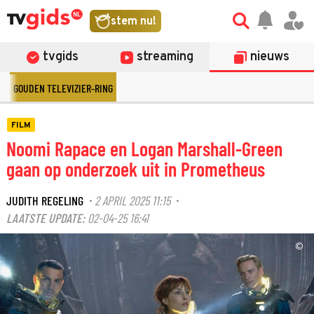
stem nu!
tvgids
streaming
nieuws
GOUDEN TELEVIZIER-RING
FILM
Noomi Rapace en Logan Marshall-Green
gaan op onderzoek uit in Prometheus
JUDITH REGELING
2 APRIL 2025 11:15
·
·
LAATSTE UPDATE:
02-04-25 16:41
©