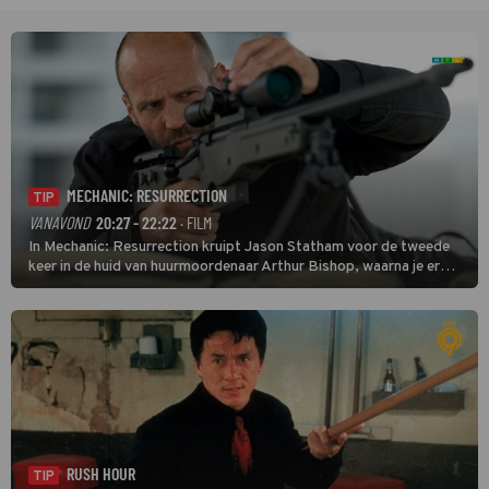
MECHANIC: RESURRECTION
TIP
VANAVOND
20:27 - 22:22
· FILM
In Mechanic: Resurrection kruipt Jason Statham voor de tweede
keer in de huid van huurmoordenaar Arthur Bishop, waarna je er
donder op kunt zeggen dat er van Bishops geplande pensioen niet
veel terechtkomt.
RUSH HOUR
TIP