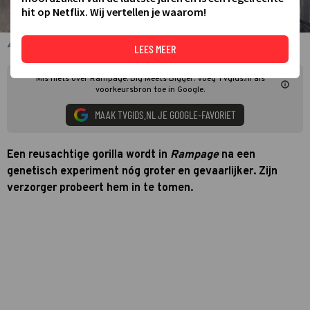
hit op Netflix. Wij vertellen je waarom!
Rampage: Big Meets Bigger
LEES MEER
Mis niets over Rampage: Big Meets Bigger. Voeg TVgids.nl als
voorkeursbron toe in Google.
MAAK TVGIDS.NL JE GOOGLE-FAVORIET
Een reusachtige gorilla wordt in
Rampage
na een
genetisch experiment nóg groter en gevaarlijker. Zijn
verzorger probeert hem in te tomen.