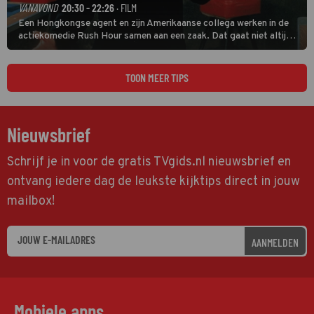
VANAVOND
20:30 - 22:26
· FILM
Een Hongkongse agent en zijn Amerikaanse collega werken in de
actiekomedie Rush Hour samen aan een zaak. Dat gaat niet altijd
van een leien dakje.
TOON MEER TIPS
Nieuwsbrief
Schrijf je in voor de gratis TVgids.nl nieuwsbrief en
ontvang iedere dag de leukste kijktips direct in jouw
mailbox!
AANMELDEN
Mobiele apps