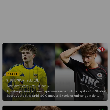
START
STUDIO SPORT VOETBAL
VANAVOND
22:25 - 23:00
· SPORT
Traditiegetrouw bijt een gepromoveerde club het spits af in Studio
Sport Voetbal, waarbij SC Cambuur Excelsior ontvangt in de
eerste wedstrijd van het nieuwe Eredivisieseizoen. De nieuwe
oefenmeester is Johan Plat en hij wil aanvallend voetballen.