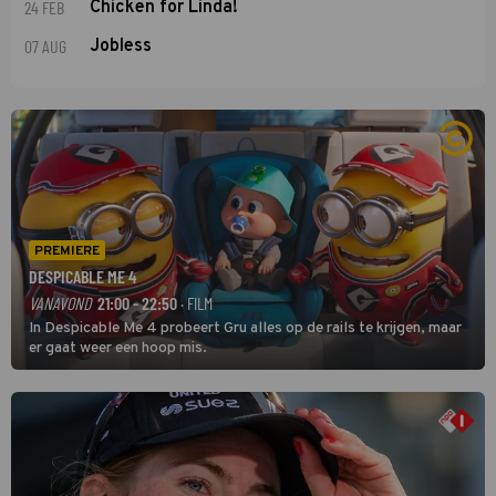
24 FEB
Chicken for Linda!
07 AUG
Jobless
PREMIERE
DESPICABLE ME 4
VANAVOND
21:00 - 22:50
· FILM
In Despicable Me 4 probeert Gru alles op de rails te krijgen, maar
er gaat weer een hoop mis.