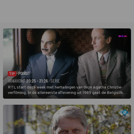
POIROT
TIP
VANAVOND
20:25 - 21:26
· SERIE
RTL start deze week met herhalingen van deze Agatha Christie-
verfilming. In de allereerste aflevering uit 1989 gaat de Belgische
speurder op zoek naar een vermiste kok. Poirot raakt al snel
verwikkeld in een moordzaak. (HH)