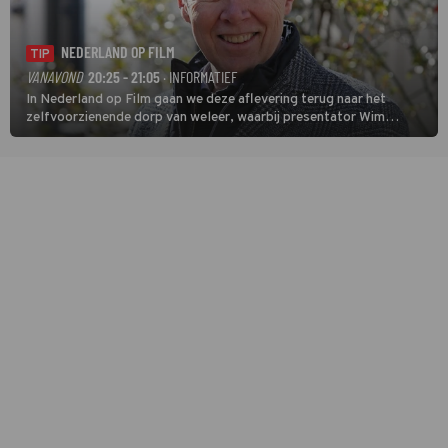
NEDERLAND OP FILM
TIP
VANAVOND
20:25 - 21:05
· INFORMATIEF
In Nederland op Film gaan we deze aflevering terug naar het
zelfvoorzienende dorp van weleer, waarbij presentator Wim
Daniëls de kijkers meeneemt op reis door de tijd aan de hand van
unieke amateurbeelden uit verschillende decennia. (HH)