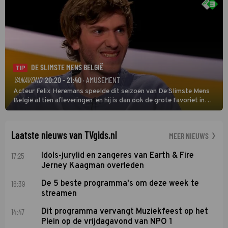
DE SLIMSTE MENS BELGIË
TIP
VANAVOND
20:20 - 21:40
· AMUSEMENT
Acteur Felix Heremans speelde dit seizoen van De Slimste Mens
België al tien afleveringen en hij is dan ook de grote favoriet in
deze seizoensfinale. En er is Nederlandse inbreng, want komiek
Soundos El Ahmadi neemt plaats aan de jurytafel.
Laatste nieuws van TVgids.nl
MEER NIEUWS
17:25
Idols-jurylid en zangeres van Earth & Fire
Jerney Kaagman overleden
16:39
De 5 beste programma's om deze week te
streamen
14:47
Dit programma vervangt Muziekfeest op het
Plein op de vrijdagavond van NPO 1