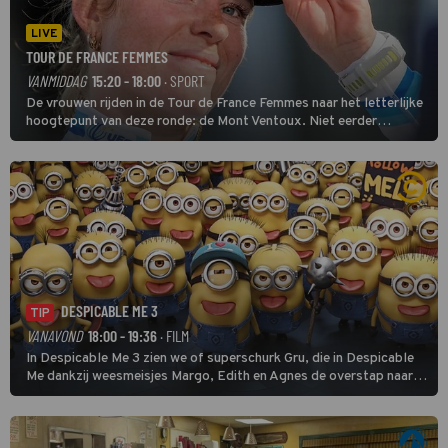
LIVE
TOUR DE FRANCE FEMMES
VANMIDDAG
15:20 - 18:00
· SPORT
De vrouwen rijden in de Tour de France Femmes naar het letterlijke
hoogtepunt van deze ronde: de Mont Ventoux. Niet eerder
finishten de vrouwen voor deze koers op deze kale col uit de
buitencategorie. De aanloop naar de slotklim is vlak.
DESPICABLE ME 3
TIP
VANAVOND
18:00 - 19:36
· FILM
In Despicable Me 3 zien we of superschurk Gru, die in Despicable
Me dankzij weesmeisjes Margo, Edith en Agnes de overstap naar
het rechte pad maakte, ook op dat pad weet te blijven.