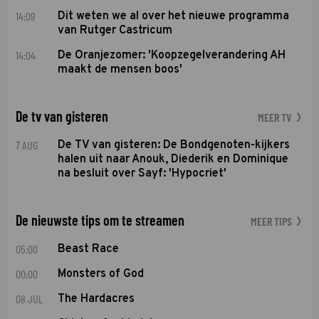
14:09
Dit weten we al over het nieuwe programma
van Rutger Castricum
14:04
De Oranjezomer: 'Koopzegelverandering AH
maakt de mensen boos'
De tv van gisteren
MEER TV
7 AUG
De TV van gisteren: De Bondgenoten-kijkers
halen uit naar Anouk, Diederik en Dominique
na besluit over Sayf: 'Hypocriet'
De nieuwste tips om te streamen
MEER TIPS
05:00
Beast Race
00:00
Monsters of God
08 JUL
The Hardacres