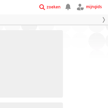
mijngids
zoeken