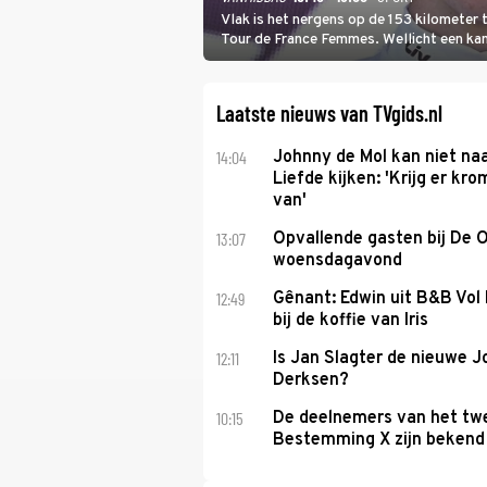
Vlak is het nergens op de 153 kilometer
Tour de France Femmes. Wellicht een kans 
won.
Laatste nieuws van TVgids.nl
14:04
Johnny de Mol kan niet na
Liefde kijken: 'Krijg er k
van'
13:07
Opvallende gasten bij De 
woensdagavond
12:49
Gênant: Edwin uit B&B Vol 
bij de koffie van Iris
12:11
Is Jan Slagter de nieuwe 
Derksen?
10:15
De deelnemers van het tw
Bestemming X zijn bekend