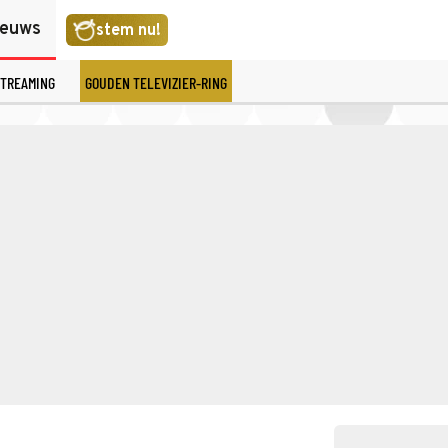
ieuws
stem nu!
TREAMING
GOUDEN TELEVIZIER-RING