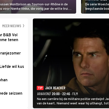
 tussen Montbrison en Tournon-sur-Rhône in de
De serie Woeste
voor Nienke Vinke, die vorig jaar de witte trui
leegstaande boe
melkveebedrijf 
dicht bij een Na
een gevaarlijke 
MEER NIEUWS
ar B&B Vol
romme tenen
Oranjezomer
Liefde wil kus
Johan
JACK REACHER
TIP
eede seizoen
VANAVOND
20:00 - 22:45
· FILM
Na een carrière bij de militaire politie verdwijnt
van de kaart. Niemand weet waar hij uithangt, t
hem vraagt.