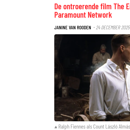
De ontroerende film The Eng
Paramount Network
JANINE VAN ROODEN
24 DECEMBER 2025 
·
Ralph Fiennes als Count László Almásy