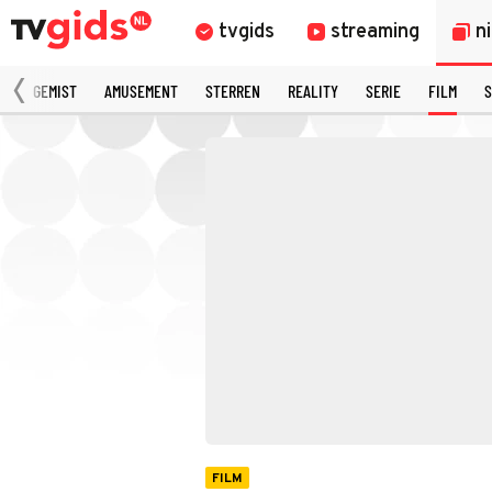
tvgids
streaming
n
N
GEMIST
AMUSEMENT
STERREN
REALITY
SERIE
FILM
S
FILM