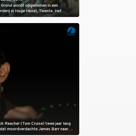
 Grond wordt opgenomen in een
rderij in Hoge Hexel, Twente. Het
met 160 koeien moest sluiten, omdat het
tura 2000-gebied ligt. In de serie heerst er
veeziekte.
 Jack Reacher (Tom Cruise) twee jaar lang
otdat moordverdachte James Barr naar