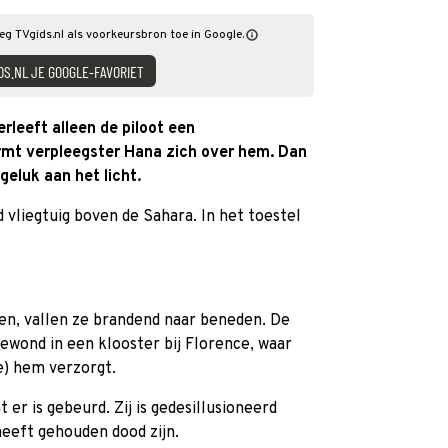
oeg TVgids.nl als voorkeursbron toe in Google.
DS.NL JE GOOGLE-FAVORIET
rleeft alleen de piloot een
ermt verpleegster Hana zich over hem. Dan
eluk aan het licht.
d vliegtuig boven de Sahara. In het toestel
en, vallen ze brandend naar beneden. De
ewond in een klooster bij Florence, waar
e) hem verzorgt.
 er is gebeurd. Zij is gedesillusioneerd
heeft gehouden dood zijn.