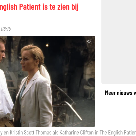
lish Patient is te zien bij
08:15
©
Meer nieuws v
 en Kristin Scott Thomas als Katharine Clifton in The English Patie