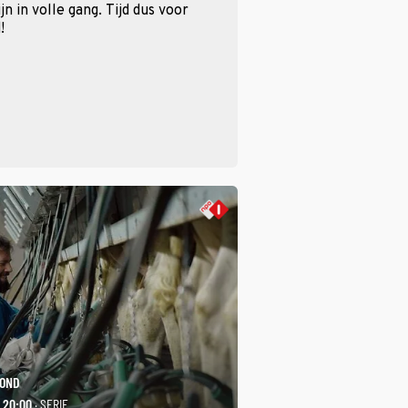
n in volle gang. Tijd dus voor
!
ROND
- 20:00
· SERIE