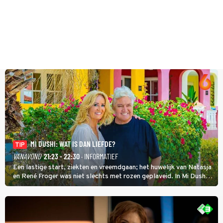
MI DUSHI: WAT IS DAN LIEFDE?
TIP
VANAVOND
21:23 - 22:30
· INFORMATIEF
Een lastige start, ziekten en vreemdgaan; het huwelijk van Natasja
en René Froger was niet slechts met rozen geplaveid. In Mi Dushi:
Wat Is Dan Liefde? neemt Wilfred Genee het showbizzkoppel mee
uit vissen om het over de liefde te hebben.