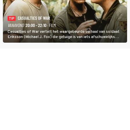
CASUALTIES OF WAR
TIP
VANAVOND
20:00 - 22:10
· FILM
Casualties of War vertelt het waargebeurde verhaal van soldaat
Eriksson (Michael J. Fox) die getuige is van iets afschuwelijks
tijdens de Vietnamoorlog. Hij besluit uit de school te klappen.