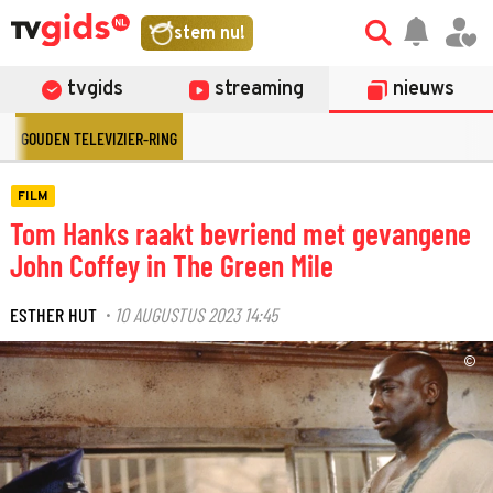
stem nu!
tvgids
streaming
nieuws
GOUDEN TELEVIZIER-RING
FILM
Tom Hanks raakt bevriend met gevangene
John Coffey in The Green Mile
ESTHER HUT
10 AUGUSTUS 2023 14:45
·
©