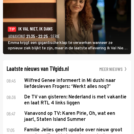
IK VAL NIET, IK DANS
TIP
VANAVOND
21:35 - 22:25
· SERIE
Emma krijgt een gigantische klap te verwerken wanneer ze
opnieuw ziek blijkt te zijn, maar in de laatste aflevering Ik Val Niet,
Ik Dans laat ze zien dat ze niet van plan is op te geven, zelfs als ze
daarvoor een ingrijpende operatie moet ondergaan.
Laatste nieuws van TVgids.nl
MEER NIEUWS
08:45
Wilfred Genee informeert in Mi dushi naar
liefdesleven Frogers: ‘Werkt alles nog?’
08:36
De TV van gisteren: Nederland is met vakantie
en laat RTL 4 links liggen
06:47
Vanavond op TV: Karen Pirie, Oh, wat een
jaar!, Staten Island Summer
17:05
Familie Jelies geeft update over nieuw groot