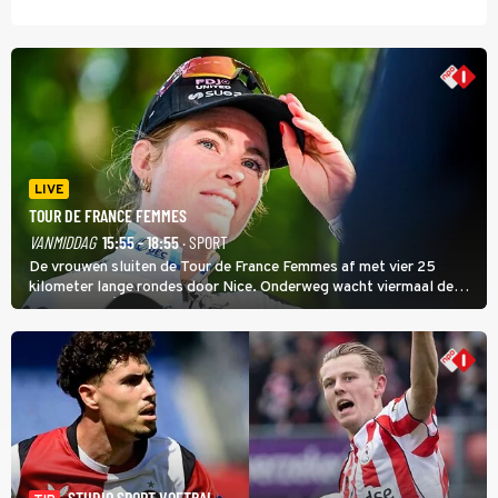
LIVE
TOUR DE FRANCE FEMMES
VANMIDDAG
15:55 - 18:55
· SPORT
De vrouwen sluiten de Tour de France Femmes af met vier 25
kilometer lange rondes door Nice. Onderweg wacht viermaal de
zware Col d'Èze. Aan de finish op de Promenade des Anglais krijgt
de eindwinnaar de laatste gele trui.
STUDIO SPORT VOETBAL