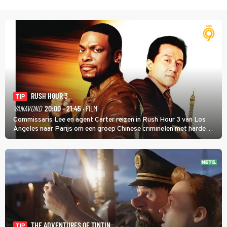
RUSH HOUR 3
TIP
VANAVOND
20:00 - 21:45
· FILM
Commissaris Lee en agent Carter reizen in Rush Hour 3 van Los
Angeles naar Parijs om een groep Chinese criminelen met harde
hand aan te pakken.
THE ADVENTURES OF TINTIN
TIP