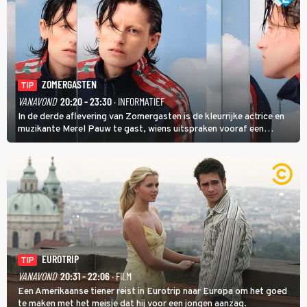
ZOMERGASTEN
TIP
VANAVOND
20:20 - 23:30
· INFORMATIEF
In de derde aflevering van Zomergasten is de kleurrijke actrice en
muzikante Merel Pauw te gast, wiens uitspraken vooraf een
boeiende avond beloven: 'Mijn ideale televisieavond is zoals mijn
identiteit: grenzeloos, absurd en vol angsten'.
EUROTRIP
TIP
VANAVOND
20:31 - 22:06
· FILM
Een Amerikaanse tiener reist in Eurotrip naar Europa om het goed
te maken met het meisje dat hij voor een jongen aanzag.