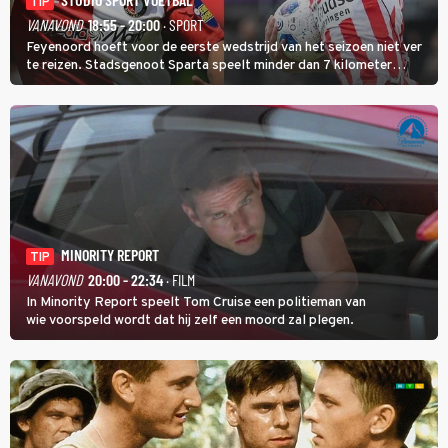
TIP
VANAVOND
18:55 - 20:00
· SPORT
Feyenoord hoeft voor de eerste wedstrijd van het seizoen niet ver
te reizen. Stadsgenoot Sparta speelt minder dan 7 kilometer
verderop. Feyenoord trok de Spaanse spits Nacho Ferri aan van
KVC Westerlo uit België.
MINORITY REPORT
TIP
VANAVOND
20:00 - 22:34
· FILM
In Minority Report speelt Tom Cruise een politieman van
wie voorspeld wordt dat hij zelf een moord zal plegen.