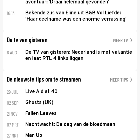
avontuur: 'Draai helemaal gevonden'
16:13
Bekende zus van Eline uit B&B Vol Liefde:
'Haar deelname was een enorme verrassing'
De tv van gisteren
MEER TV
8 AUG
De TV van gisteren: Nederland is met vakantie
en laat RTL 4 links liggen
De nieuwste tips om te streamen
MEER TIPS
29 JUL
Live Aid at 40
02 SEP
Ghosts (UK)
21 NOV
Fallen Leaves
07 MRT
Nachtwacht: De dag van de bloedmaan
27 MRT
Man Up