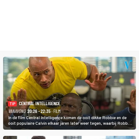
CENTRAL INTELLIGENCE
TIP
VANAVOND
20:26 - 22:35
· FILM
In de film Central Intelligence komen de ooit dikke Robbie en de
ooit populaire Calvin elkaar jaren later weer tegen, waarbij Robbie,
inmiddels supergespierd en werkzaam voor de CIA, Calvins hulp
goed kan gebruiken.