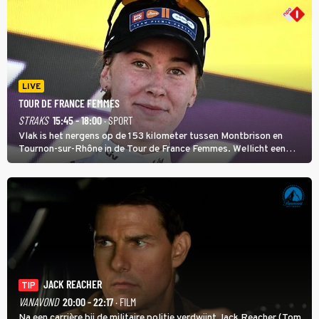
LIVE
TOUR DE FRANCE FEMMES
STRAKS
15:45 - 18:00
· SPORT
Vlak is het nergens op de 153 kilometer tussen Montbrison en
Tournon-sur-Rhône in de Tour de France Femmes. Wellicht een
kans voor Nienke Vinke, die vorig jaar de witte trui won.
JACK REACHER
TIP
VANAVOND
20:00 - 22:17
· FILM
Na een carrière bij de militaire politie verdwijnt Jack Reacher (Tom