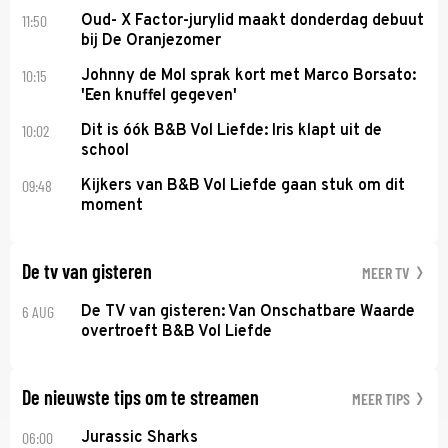
11:50
Oud- X Factor-jurylid maakt donderdag debuut
bij De Oranjezomer
10:15
Johnny de Mol sprak kort met Marco Borsato:
'Een knuffel gegeven'
10:02
Dit is óók B&B Vol Liefde: Iris klapt uit de
school
09:48
Kijkers van B&B Vol Liefde gaan stuk om dit
moment
De tv van gisteren
MEER TV
6 AUG
De TV van gisteren: Van Onschatbare Waarde
overtroeft B&B Vol Liefde
De nieuwste tips om te streamen
MEER TIPS
06:00
Jurassic Sharks