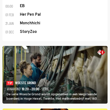
00:00
EB
01 FEB
Her Pen Pal
21 JAN
Monchhichi
01 DEC
StoryZoo
WOESTE GROND
TIP
VANAVOND
19:20 - 20:00
· SERIE
De serie Woeste Grond wordt opgenomen in een leegstaande
boerderij in Hoge Hexel, Twente. Het melkveebedrijf met 160
koeien moest sluiten, omdat het dicht bij een Natura 2000-gebied
ligt. In de serie heerst er een gevaarlijke veeziekte.