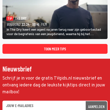
THE DRY
TIP
VANAVOND
22:24 - 00:41
· FILM
In The Dry keert een agent na jaren terug naar zijn geboortestad
voor de begrafenis van een jeugdvriend, waarna hij bij het
onderzoeken van diens dood een verband begint te vermoeden
met een oude zaak.
TOON MEER TIPS
Nieuwsbrief
Schrijf je in voor de gratis TVgids.nl nieuwsbrief en
ontvang iedere dag de leukste kijktips direct in jouw
mailbox!
AANMELDEN