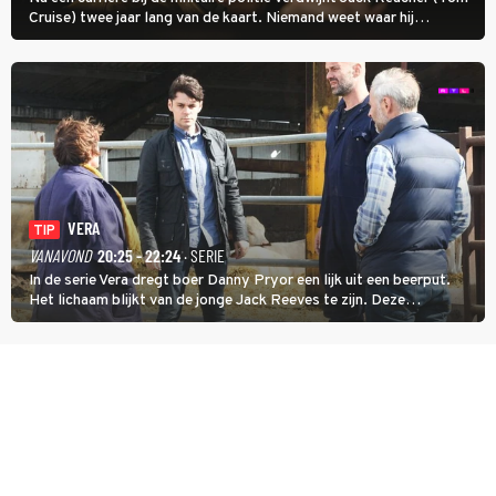
Cruise) twee jaar lang van de kaart. Niemand weet waar hij
uithangt, totdat moordverdachte James Barr naar hem vraagt.
VERA
TIP
VANAVOND
20:25 - 22:24
· SERIE
In de serie Vera dregt boer Danny Pryor een lijk uit een beerput.
Het lichaam blijkt van de jonge Jack Reeves te zijn. Deze
homoseksuele woonwagenbewoner had gebroken met zijn familie
en verliet het kamp met slaande ruzie.