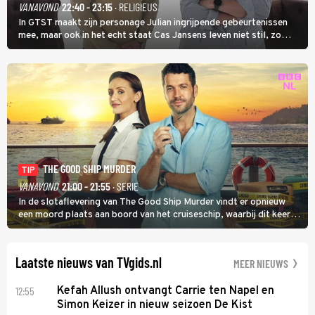
VANAVOND
22:40 - 23:15
· RELIGIEUS
In GTST maakt zijn personage Julian ingrijpende gebeurtenissen
mee, maar ook in het echt staat Cas Jansens leven niet stil, zo
vertelt hij in Adieu! Volgende Kaart.
THE GOOD SHIP MURDER
TIP
VANAVOND
21:00 - 21:55
· SERIE
In de slotaflevering van The Good Ship Murder vindt er opnieuw
een moord plaats aan boord van het cruiseschip, waarbij dit keer
een bemanningslid het slachtoffer is en kapitein Marlowe de dader
lijkt te zijn.
Laatste nieuws van TVgids.nl
MEER NIEUWS
12:55
Kefah Allush ontvangt Carrie ten Napel en
Simon Keizer in nieuw seizoen De Kist