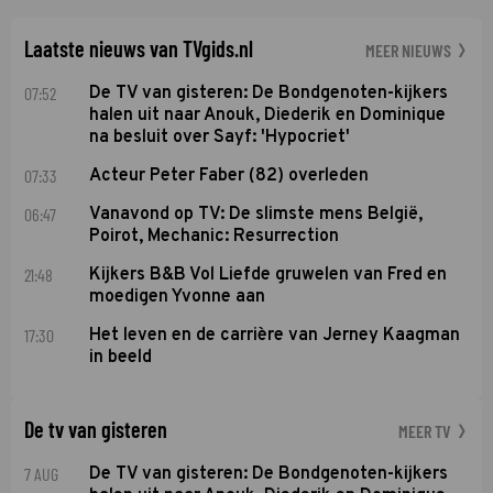
Soundos El Ahmadi neemt plaats aan de jurytafel.
Laatste nieuws van TVgids.nl
MEER NIEUWS
07:52
De TV van gisteren: De Bondgenoten-kijkers
halen uit naar Anouk, Diederik en Dominique
na besluit over Sayf: 'Hypocriet'
07:33
Acteur Peter Faber (82) overleden
06:47
Vanavond op TV: De slimste mens België,
Poirot, Mechanic: Resurrection
21:48
Kijkers B&B Vol Liefde gruwelen van Fred en
moedigen Yvonne aan
17:30
Het leven en de carrière van Jerney Kaagman
in beeld
De tv van gisteren
MEER TV
7 AUG
De TV van gisteren: De Bondgenoten-kijkers