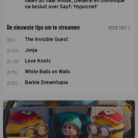
halen uit naar Anouk, Diederik en Dominique
na besluit over Sayf: 'Hypocriet'
De nieuwste tips om te streamen
MEER TIPS
09:01
The Invisible Guest
25 AUG
Jonja
28 JUN
Love Knots
28 MEI
White Balls on Walls
22 DEC
Barbie Dreamtopia