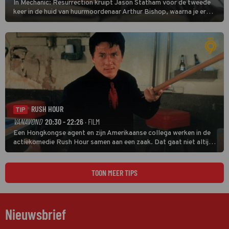
In Mechanic: Resurrection kruipt Jason Statham voor de tweede
keer in de huid van huurmoordenaar Arthur Bishop, waarna je er
donder op kunt zeggen dat er van Bishops geplande pensioen niet
veel terechtkomt.
RUSH HOUR
TIP
VANAVOND
20:30 - 22:26
· FILM
Een Hongkongse agent en zijn Amerikaanse collega werken in de
actiekomedie Rush Hour samen aan een zaak. Dat gaat niet altijd
van een leien dakje.
TOON MEER TIPS
Nieuwsbrief