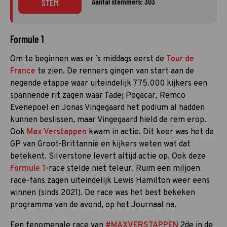
Aantal stemmers: 303
STEM
Formule 1
Om te beginnen was er ’s middags eerst de
Tour de
France
te zien. De renners gingen van start aan de
negende etappe waar uiteindelijk 775.000 kijkers een
spannende rit zagen waar Tadej Pogacar, Remco
Evenepoel en Jonas Vingegaard het podium al hadden
kunnen beslissen, maar Vingegaard hield de rem erop.
Ook
Max Verstappen
kwam in actie. Dit keer was het de
GP van Groot-Brittannië en kijkers weten wat dat
betekent. Silverstone levert altijd actie op. Ook deze
Formule 1
-race stelde niet teleur. Ruim een miljoen
race-fans zagen uiteindelijk Lewis Hamilton weer eens
winnen (sinds 2021). De race was het best bekeken
programma van de avond, op het Journaal na.
Een fenomenale race van
#MAXVERSTAPPEN
2de in de