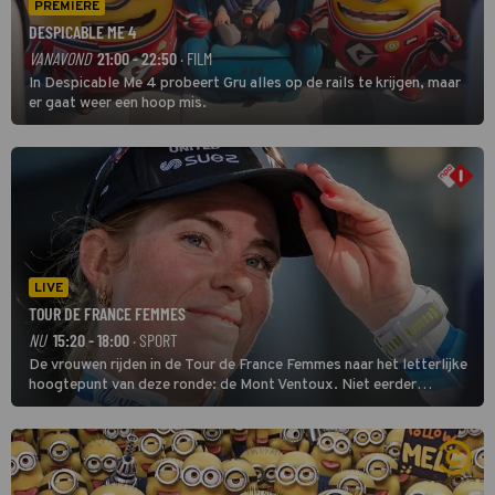
PREMIERE
DESPICABLE ME 4
VANAVOND
21:00 - 22:50
· FILM
In Despicable Me 4 probeert Gru alles op de rails te krijgen, maar
er gaat weer een hoop mis.
LIVE
TOUR DE FRANCE FEMMES
NU
15:20 - 18:00
· SPORT
De vrouwen rijden in de Tour de France Femmes naar het letterlijke
hoogtepunt van deze ronde: de Mont Ventoux. Niet eerder
finishten de vrouwen voor deze koers op deze kale col uit de
buitencategorie. De aanloop naar de slotklim is vlak.