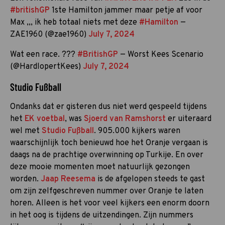
#britishGP
1ste Hamilton jammer maar petje af voor
Max ,,, ik heb totaal niets met deze
#Hamilton
—
ZAE1960 (@zae1960)
July 7, 2024
Wat een race. ???
#BritishGP
— Worst Kees Scenario
(@HardlopertKees)
July 7, 2024
Studio Fußball
Ondanks dat er gisteren dus niet werd gespeeld tijdens
het
EK voetbal
, was
Sjoerd van Ramshorst
er uiteraard
wel met
Studio Fußball
. 905.000 kijkers waren
waarschijnlijk toch benieuwd hoe het Oranje vergaan is
daags na de prachtige overwinning op Turkije. En over
deze mooie momenten moet natuurlijk gezongen
worden.
Jaap Reesema
is de afgelopen steeds te gast
om zijn zelfgeschreven nummer over Oranje te laten
horen. Alleen is het voor veel kijkers een enorm doorn
in het oog is tijdens de uitzendingen. Zijn nummers