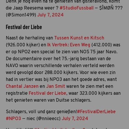
Denk je nog even na te genieten van gisteravond, komt
die Jaap Reesema weer ?
#StudioFussball
— $ÎMØÑ ???
(@Simon1499)
July 7, 2024
Festival der Liebe
Naast de herhaling van
Tussen Kunst en Kitsch
(926.000 kijker) en
Ik Vertrek: Even Weg
(412.000) was
er op NPO2 een special te zien van NOS 75 jaar Navo.
De documentaire over het 75.-jarig bestaan van de
NAVO waarin verschillende verhalen verteld werden
werd gevolgd door 288.000 kijkers. Voor wie even zin
had in vertier was bij NPO3 aan het goede adres, want
Chantal Janzen
en
Jan Smit
waren te zien met een
registratie
Festival der Liebe
, waar 323.000 kijkers aan
het genieten waren van Duitse schlagers.
Schlagers, voll und ganz genießen!
#FestivalDerLiebe
#NPO3
— niec (@nniieecc)
July 7, 2024