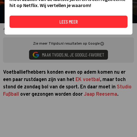
hit op Netflix. Wij vertellen je waarom!
LEES MEER
Jaap Reesema
Zie meer TVgids.nl resultaten op Google
MAAK TVGIDS.NL JE GOOGLE-FAVORIET
Voetballiefhebbers konden even op adem komen nu er
een paar rustdagen zijn van het
EK voetbal
, maar toch
stond de zondag bol van de sport. En daar moet in
Studio
Fußball
over gezongen worden door
Jaap Reesema
.