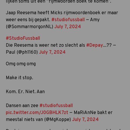
lijken soms uit een “rijmwoorden boek te komen”.
Jaap Reesema heeft Micks rijmwoordenboek er maar
weer eens bij gepakt.
#studiofussball
— Amy
(@SommarmorgonNL)
July 7, 2024
#StudioFussball
Die Reesema is weer net zo slecht als
#Depay
...?‍? —
Paul (@ph1160)
July 7, 2024
Omg omg omg
Make it stop.
Kom. Er. Niet. Aan
Dansen aan zee
#studiofussball
pic.twitter.com/J0GBHLK7zt
— MaRiAnNe bakt er
meestal niets van (@MgKoppe)
July 7, 2024