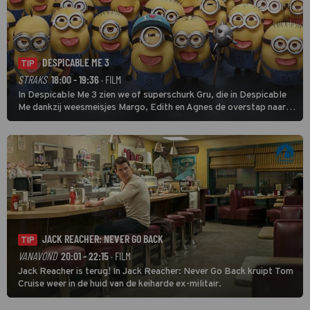
DESPICABLE ME 3
TIP
STRAKS
18:00 - 19:36
· FILM
In Despicable Me 3 zien we of superschurk Gru, die in Despicable
Me dankzij weesmeisjes Margo, Edith en Agnes de overstap naar
het rechte pad maakte, ook op dat pad weet te blijven.
JACK REACHER: NEVER GO BACK
TIP
VANAVOND
20:01 - 22:15
· FILM
Jack Reacher is terug! In Jack Reacher: Never Go Back kruipt Tom
Cruise weer in de huid van de keiharde ex-militair.