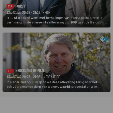
POIROT
TIP
VANAVOND
20:25 - 21:26
· SERIE
RTL start deze week met herhalingen van deze Agatha Christie-
verfilming. In de allereerste aflevering uit 1989 gaat de Belgische
speurder op zoek naar een vermiste kok. Poirot raakt al snel
verwikkeld in een moordzaak. (HH)
NEDERLAND OP FILM
TIP
VANAVOND
20:25 - 21:05
· INFORMATIEF
In Nederland op Film gaan we deze aflevering terug naar het
zelfvoorzienende dorp van weleer, waarbij presentator Wim
Daniëls de kijkers meeneemt op reis door de tijd aan de hand van
unieke amateurbeelden uit verschillende decennia. (HH)