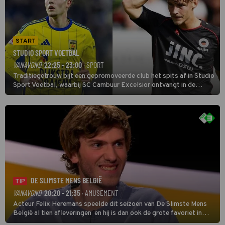
START
STUDIO SPORT VOETBAL
VANAVOND
22:25 - 23:00
· SPORT
Traditiegetrouw bijt een gepromoveerde club het spits af in Studio
Sport Voetbal, waarbij SC Cambuur Excelsior ontvangt in de
eerste wedstrijd van het nieuwe Eredivisieseizoen. De nieuwe
oefenmeester is Johan Plat en hij wil aanvallend voetballen.
DE SLIMSTE MENS BELGIË
TIP
VANAVOND
20:20 - 21:35
· AMUSEMENT
Acteur Felix Heremans speelde dit seizoen van De Slimste Mens
België al tien afleveringen en hij is dan ook de grote favoriet in
deze seizoensfinale. En er is Nederlandse inbreng, want komiek