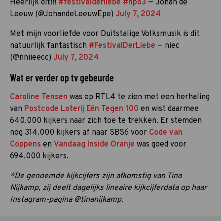
Heerlijk dit!!!
#festivalderliebe
#npo3
— Johan de
Leeuw (@JohandeLeeuwEpe)
July 7, 2024
Met mijn voorliefde voor Duitstalige Volksmusik is dit
natuurlijk fantastisch
#FestivalDerLiebe
— niec
(@nniieecc)
July 7, 2024
Wat er verder op tv gebeurde
Caroline Tensen
was op RTL4 te zien met een herhaling
van
Postcode Loterij Eén Tegen 100
en wist daarmee
640.000 kijkers naar zich toe te trekken. Er stemden
nog 314.000 kijkers af naar SBS6 voor
Code van
Coppens
en
Vandaag Inside Oranje
was goed voor
694.000 kijkers.
*De genoemde kijkcijfers zijn afkomstig van Tina
Nijkamp, zij deelt dagelijks lineaire kijkcijferdata op haar
Instagram-pagina @tinanijkamp.