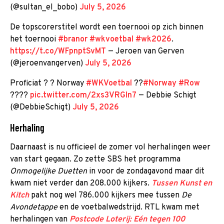
(@sultan_el_bobo)
July 5, 2026
De topscorerstitel wordt een toernooi op zich binnen
het toernooi
#branor
#wkvoetbal
#wk2026
.
https://t.co/WFpnptSvMT
— Jeroen van Gerven
(@jeroenvangerven)
July 5, 2026
Proficiat ? ? Norway
#WKVoetbal
??
#Norway
#Row
????
pic.twitter.com/2xs3VRGIn7
— Debbie Schigt
(@DebbieSchigt)
July 5, 2026
Herhaling
Daarnaast is nu officieel de zomer vol herhalingen weer
van start gegaan. Zo zette SBS het programma
Onmogelijke Duetten
in voor de zondagavond maar dit
kwam niet verder dan 208.000 kijkers.
Tussen Kunst en
Kitch
pakt nog wel 786.000 kijkers mee tussen
De
Avondetappe
en de voetbalwedstrijd. RTL kwam met
herhalingen van
Postcode Loterij: Eén tegen 100