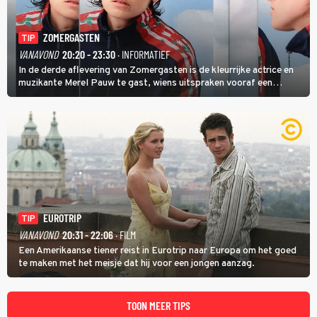
ZOMERGASTEN
TIP
VANAVOND
20:20 - 23:30
· INFORMATIEF
In de derde aflevering van Zomergasten is de kleurrijke actrice en
muzikante Merel Pauw te gast, wiens uitspraken vooraf een
boeiende avond beloven: 'Mijn ideale televisieavond is zoals mijn
identiteit: grenzeloos, absurd en vol angsten'.
EUROTRIP
TIP
VANAVOND
20:31 - 22:06
· FILM
Een Amerikaanse tiener reist in Eurotrip naar Europa om het goed
te maken met het meisje dat hij voor een jongen aanzag.
TOON MEER TIPS