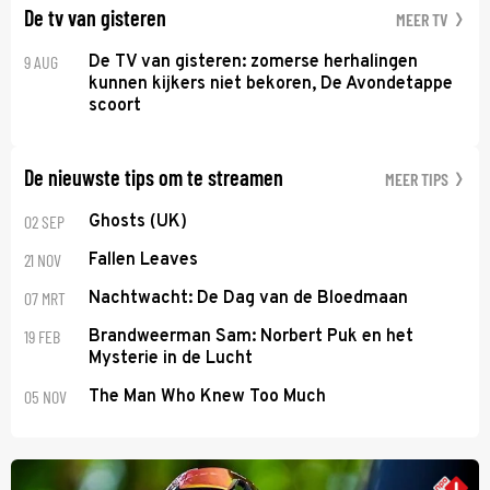
De tv van gisteren
MEER TV
9 AUG
De TV van gisteren: zomerse herhalingen
kunnen kijkers niet bekoren, De Avondetappe
scoort
De nieuwste tips om te streamen
MEER TIPS
02 SEP
Ghosts (UK)
21 NOV
Fallen Leaves
07 MRT
Nachtwacht: De Dag van de Bloedmaan
19 FEB
Brandweerman Sam: Norbert Puk en het
Mysterie in de Lucht
05 NOV
The Man Who Knew Too Much