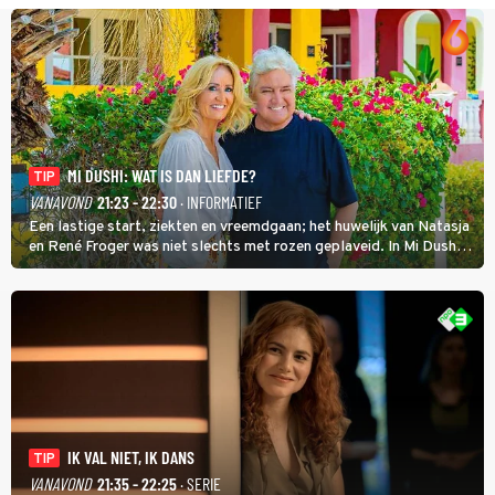
MI DUSHI: WAT IS DAN LIEFDE?
TIP
VANAVOND
21:23 - 22:30
· INFORMATIEF
Een lastige start, ziekten en vreemdgaan; het huwelijk van Natasja
en René Froger was niet slechts met rozen geplaveid. In Mi Dushi:
Wat Is Dan Liefde? neemt Wilfred Genee het showbizzkoppel mee
uit vissen om het over de liefde te hebben.
IK VAL NIET, IK DANS
TIP
VANAVOND
21:35 - 22:25
· SERIE