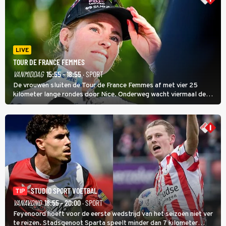
LIVE
TOUR DE FRANCE FEMMES
VANMIDDAG
15:55 - 18:55
· SPORT
De vrouwen sluiten de Tour de France Femmes af met vier 25
kilometer lange rondes door Nice. Onderweg wacht viermaal de
zware Col d'Èze. Aan de finish op de Promenade des Anglais krijgt
de eindwinnaar de laatste gele trui.
STUDIO SPORT VOETBAL
TIP
VANAVOND
18:55 - 20:00
· SPORT
Feyenoord hoeft voor de eerste wedstrijd van het seizoen niet ver
te reizen. Stadsgenoot Sparta speelt minder dan 7 kilometer