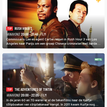
RUSH HOUR 3
TIP
VANAVOND
20:00 - 21:45
· FILM
Commissaris Lee en agent Carter reizen in Rush Hour 3 van Los
Angeles naar Parijs om een groep Chinese criminelen met harde
hand aan te pakken.
THE ADVENTURES OF TINTIN
TIP
VANAVOND
20:00 - 22:05
· FILM
In de jaren 60 en 70 waren er al de tekenfilms naar de Kuifje-
stripboeken van striptekenaar Hergé. In 2011 kwam Kuifje nog