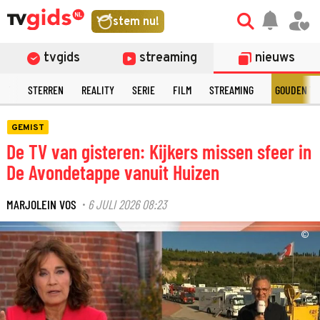
stem nu!
tvgids
streaming
nieuws
NT
STERREN
REALITY
SERIE
FILM
STREAMING
GOUDEN TE
GEMIST
De TV van gisteren: Kijkers missen sfeer in
De Avondetappe vanuit Huizen
MARJOLEIN VOS
6 JULI 2026 08:23
·
©