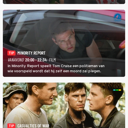
verderop. Feyenoord trok de Spaanse spits Nacho Ferri aan van
KVC Westerlo uit België.
MINORITY REPORT
TIP
VANAVOND
20:00 - 22:34
· FILM
In Minority Report speelt Tom Cruise een politieman van
wie voorspeld wordt dat hij zelf een moord zal plegen.
CASUALTIES OF WAR
TIP