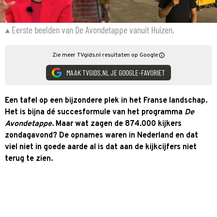
Eerste beelden van De Avondetappe vanuit Huizen.
Zie meer TVgids.nl resultaten op Google
MAAK TVGIDS.NL JE GOOGLE-FAVORIET
Een tafel op een bijzondere plek in het Franse landschap.
Het is bijna dé succesformule van het programma
De
Avondetappe
. Maar wat zagen de 874.000 kijkers
zondagavond? De opnames waren in Nederland en dat
viel niet in goede aarde al is dat aan de kijkcijfers niet
terug te zien.