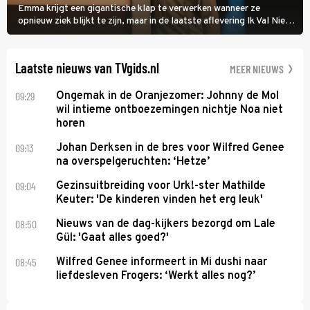
Emma krijgt een gigantische klap te verwerken wanneer ze
opnieuw ziek blijkt te zijn, maar in de laatste aflevering Ik Val Niet,
Ik Dans laat ze zien dat ze niet van plan is op te geven, zelfs als ze
daarvoor een ingrijpende operatie moet ondergaan.
Laatste nieuws van TVgids.nl
MEER NIEUWS
09:29
Ongemak in de Oranjezomer: Johnny de Mol
wil intieme ontboezemingen nichtje Noa niet
horen
09:13
Johan Derksen in de bres voor Wilfred Genee
na overspelgeruchten: ‘Hetze’
09:04
Gezinsuitbreiding voor Urk!-ster Mathilde
Keuter: 'De kinderen vinden het erg leuk'
08:50
Nieuws van de dag-kijkers bezorgd om Lale
Gül: 'Gaat alles goed?'
08:45
Wilfred Genee informeert in Mi dushi naar
liefdesleven Frogers: ‘Werkt alles nog?’