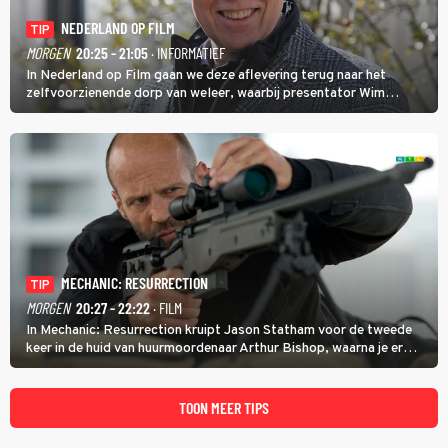
NEDERLAND OP FILM
TIP
MORGEN
20:25 - 21:05
· INFORMATIEF
In Nederland op Film gaan we deze aflevering terug naar het
zelfvoorzienende dorp van weleer, waarbij presentator Wim
Daniëls de kijkers meeneemt op reis door de tijd aan de hand van
unieke amateurbeelden uit verschillende decennia. (HH)
MECHANIC: RESURRECTION
TIP
MORGEN
20:27 - 22:22
· FILM
In Mechanic: Resurrection kruipt Jason Statham voor de tweede
keer in de huid van huurmoordenaar Arthur Bishop, waarna je er
donder op kunt zeggen dat er van Bishops geplande pensioen niet
veel terechtkomt.
TOON MEER TIPS