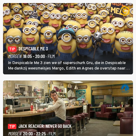
maffiatypes.
DESPICABLE ME 3
TIP
MORGEN
18:05 - 20:00
· FILM
In Despicable Me 3 zien we of superschurk Gru, die in Despicable
Me dankzij weesmeisjes Margo, Edith en Agnes de overstap naar
het rechte pad maakte, ook op dat pad weet te blijven.
JACK REACHER: NEVER GO BACK
TIP
MORGEN
20:00 - 22:25
· FILM