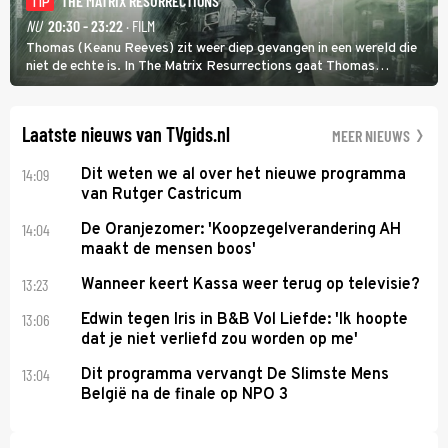
THE MATRIX RESURRECTIONS
TIP
NU
20:30 - 23:22
· FILM
Thomas (Keanu Reeves) zit weer diep gevangen in een wereld die
niet de echte is. In The Matrix Resurrections gaat Thomas
proberen uit deze schijnwereld te ontsnappen.
Laatste nieuws van TVgids.nl
MEER NIEUWS
14:09
Dit weten we al over het nieuwe programma
van Rutger Castricum
14:04
De Oranjezomer: 'Koopzegelverandering AH
maakt de mensen boos'
13:23
Wanneer keert Kassa weer terug op televisie?
13:06
Edwin tegen Iris in B&B Vol Liefde: 'Ik hoopte
dat je niet verliefd zou worden op me'
13:04
Dit programma vervangt De Slimste Mens
België na de finale op NPO 3