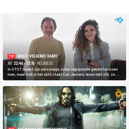
ADIEU! VOLGENDE KAART
TIP
NU
22:40 - 23:15
· RELIGIEUS
In GTST maakt zijn personage Julian ingrijpende gebeurtenissen
mee, maar ook in het echt staat Cas Jansens leven niet stil, zo
vertelt hij in Adieu! Volgende Kaart.