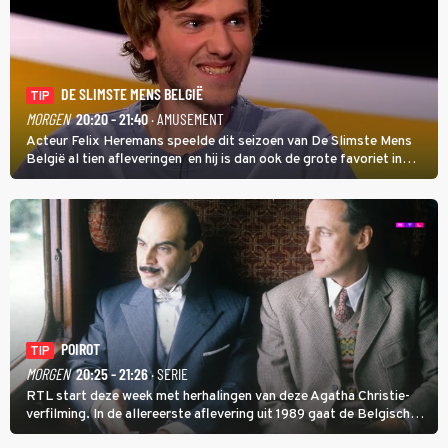
DE SLIMSTE MENS BELGIË
TIP
MORGEN
20:20 - 21:40
· AMUSEMENT
Acteur Felix Heremans speelde dit seizoen van De Slimste Mens
België al tien afleveringen en hij is dan ook de grote favoriet in
deze seizoensfinale. En er is Nederlandse inbreng, want komiek
Soundos El Ahmadi neemt plaats aan de jurytafel.
POIROT
TIP
MORGEN
20:25 - 21:26
· SERIE
RTL start deze week met herhalingen van deze Agatha Christie-
verfilming. In de allereerste aflevering uit 1989 gaat de Belgische
speurder op zoek naar een vermiste kok. Poirot raakt al snel