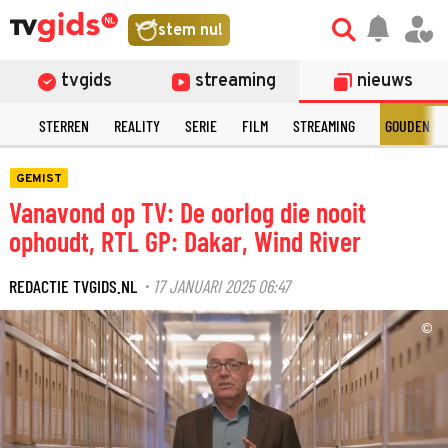
stem nu!
tvgids
streaming
nieuws
NT
STERREN
REALITY
SERIE
FILM
STREAMING
GOUDEN TE
GEMIST
Vanavond op TV: De oorlog die nooit
ophoudt, RTL GP: Dakar, Wind River
REDACTIE TVGIDS.NL
17 JANUARI 2025 06:47
·
©