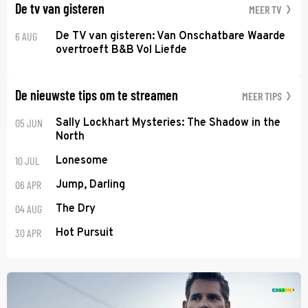
De tv van gisteren
MEER TV
6 AUG
De TV van gisteren: Van Onschatbare Waarde
overtroeft B&B Vol Liefde
De nieuwste tips om te streamen
MEER TIPS
05 JUN
Sally Lockhart Mysteries: The Shadow in the
North
10 JUL
Lonesome
06 APR
Jump, Darling
04 AUG
The Dry
30 APR
Hot Pursuit