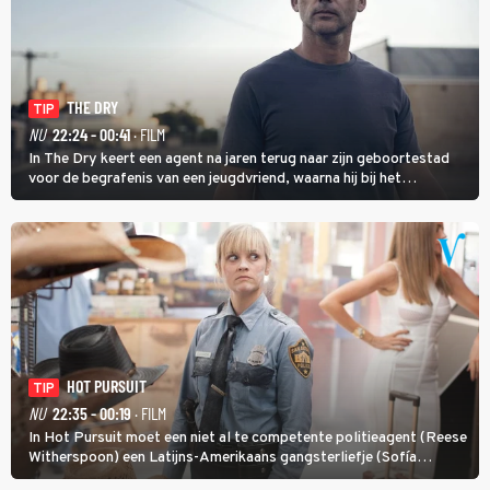
THE DRY
TIP
NU
22:24 - 00:41
· FILM
In The Dry keert een agent na jaren terug naar zijn geboortestad
voor de begrafenis van een jeugdvriend, waarna hij bij het
onderzoeken van diens dood een verband begint te vermoeden
met een oude zaak.
HOT PURSUIT
TIP
NU
22:35 - 00:19
· FILM
In Hot Pursuit moet een niet al te competente politieagent (Reese
Witherspoon) een Latijns-Amerikaans gangsterliefje (Sofía
Vergara) beschermen tegen corrupte agenten en moordlustige