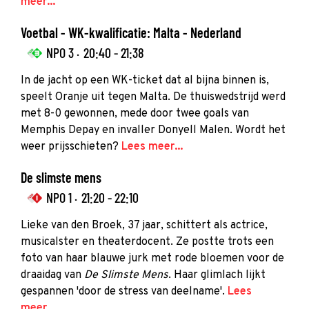
meer...
Voetbal - WK-kwalificatie: Malta - Nederland
NPO 3 ·
20:40 - 21:38
In de jacht op een WK-ticket dat al bijna binnen is,
speelt Oranje uit tegen Malta. De thuiswedstrijd werd
met 8-0 gewonnen, mede door twee goals van
Memphis Depay en invaller Donyell Malen. Wordt het
weer prijsschieten?
Lees meer...
De slimste mens
NPO 1 ·
21:20 - 22:10
Lieke van den Broek, 37 jaar, schittert als actrice,
musicalster en theaterdocent. Ze postte trots een
foto van haar blauwe jurk met rode bloemen voor de
draaidag van
De Slimste Mens
. Haar glimlach lijkt
gespannen 'door de stress van deelname'.
Lees
meer...