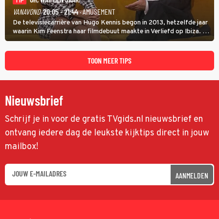
TIP
VANAVOND
20:05 - 21:44
· AMUSEMENT
De televisiecarrière van Hugo Kennis begon in 2013, hetzelfde jaar
waarin Kim Feenstra haar filmdebuut maakte in Verliefd op Ibiza. In
Oh, Wat een Jaar! wordt duidelijk wat ze nog meer weten van het
jaar waarin ze allebei eindtwintigers waren.
TOON MEER TIPS
Nieuwsbrief
Schrijf je in voor de gratis TVgids.nl nieuwsbrief en
ontvang iedere dag de leukste kijktips direct in jouw
mailbox!
AANMELDEN