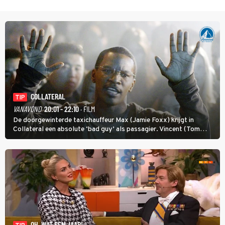
COLLATERAL
TIP
VANAVOND
20:01 - 22:10
· FILM
De doorgewinterde taxichauffeur Max (Jamie Foxx) krijgt in
Collateral een absolute ‘bad guy’ als passagier. Vincent (Tom
Cruise) heeft hem nodig om hem de stad door te loodsen om een
wel heel lugubere reden.
OH, WAT EEN JAAR!