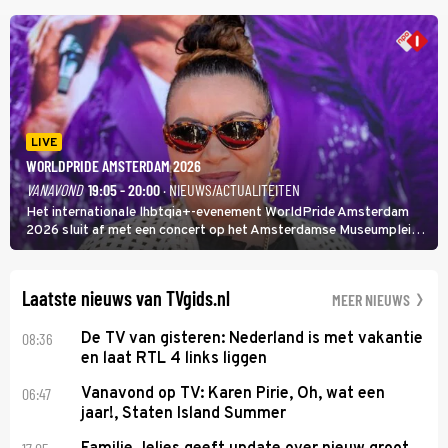
rapper Keizer opneemt tegen Edson da Graça en Marc-Marie
Huijbregts.
LIVE
WORLDPRIDE AMSTERDAM 2026
VANAVOND
19:05 - 20:00
· NIEUWS/ACTUALITEITEN
Het internationale lhbtqia+-evenement WorldPride Amsterdam
2026 sluit af met een concert op het Amsterdamse Museumplein.
Anita Doth is een van de optredende artiesten. In de jaren 90
veroverde ze de wereld als zangeres van 2Unlimited.
Laatste nieuws van TVgids.nl
MEER NIEUWS
08:36
De TV van gisteren: Nederland is met vakantie
en laat RTL 4 links liggen
06:47
Vanavond op TV: Karen Pirie, Oh, wat een
jaar!, Staten Island Summer