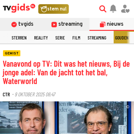
stem nu!
tvgids
streaming
nieuws
NT
STERREN
REALITY
SERIE
FILM
STREAMING
GOUDEN TE
GEMIST
Vanavond op TV: Dit was het nieuws, Bij de
jonge adel: Van de jacht tot het bal,
Waterworld
CTR
9 OKTOBER 2025 06:47
·
©