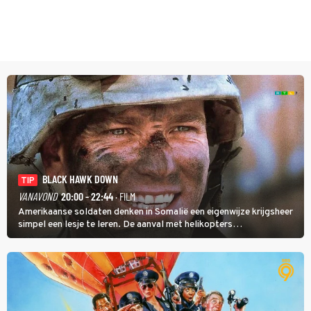
BLACK HAWK DOWN
TIP
VANAVOND
20:00 - 22:44
· FILM
Amerikaanse soldaten denken in Somalië een eigenwijze krijgsheer
simpel een lesje te leren. De aanval met helikopters
verloopt in Black Hawk down dramatisch.