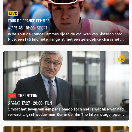
LIVE
TOUR DE FRANCE FEMMES
NU
15:45 - 18:00
· SPORT
In de Tour de France Femmes rijden de vrouwen van Sisteron naar
Nice, een 175 kilometer lange rit met een geleidelijke klim in het
midden. Dat is mogelijk niet de zwaarste hindernis, dat is de
temperatuur. Het kan in Nice namelijk bloedheet worden.
THE INTERN
TIP
STRAKS
17:27 - 20:00
· FILM
Omdat het leven van een pensionado toch niet is wat hij ervan had
verwacht, gaat weduwnaar Ben in de film The Intern stage lopen
bij de hippe webwinkel van Jules, wat een gouden zet blijkt te zijn.