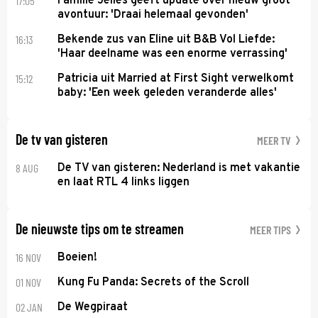
17:05
Familie Jelies geeft update over nieuw groot
avontuur: 'Draai helemaal gevonden'
16:13
Bekende zus van Eline uit B&B Vol Liefde:
'Haar deelname was een enorme verrassing'
15:12
Patricia uit Married at First Sight verwelkomt
baby: 'Een week geleden veranderde alles'
De tv van gisteren
MEER TV
8 AUG
De TV van gisteren: Nederland is met vakantie
en laat RTL 4 links liggen
De nieuwste tips om te streamen
MEER TIPS
16 NOV
Boeien!
01 NOV
Kung Fu Panda: Secrets of the Scroll
02 JAN
De Wegpiraat