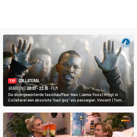
COLLATERAL
TIP
VANAVOND
20:01 - 22:10
· FILM
De doorgewinterde taxichauffeur Max (Jamie Foxx) krijgt in
Collateral een absolute ‘bad guy’ als passagier. Vincent (Tom
Cruise) heeft hem nodig om hem de stad door te loodsen om een
wel heel lugubere reden.