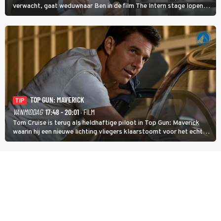
verwacht, gaat weduwnaar Ben in de film The Intern stage lopen
bij de hippe webwinkel van Jules, wat een gouden zet blijkt te zijn.
TOP GUN: MAVERICK
TIP
VANMIDDAG
17:48 - 20:01
· FILM
Tom Cruise is terug als heldhaftige piloot in Top Gun: Maverick
waarin hij een nieuwe lichting vliegers klaarstoomt voor het echte
werk.