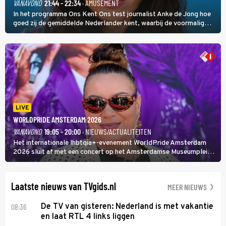
VANAVOND
21:44 - 22:34
· AMUSEMENT
In het programma Ons Kent Ons test journalist Anke de Jong hoe
goed zij de gemiddelde Nederlander kent, waarbij de voormalig
hoofdredacteur van modebladen Glamour en Elle het samen met
rapper Keizer opneemt tegen Edson da Graça en Marc-Marie
Huijbregts.
LIVE
WORLDPRIDE AMSTERDAM 2026
VANAVOND
19:05 - 20:00
· NIEUWS/ACTUALITEITEN
Het internationale lhbtqia+-evenement WorldPride Amsterdam
2026 sluit af met een concert op het Amsterdamse Museumplein.
Anita Doth is een van de optredende artiesten. In de jaren 90
veroverde ze de wereld als zangeres van 2Unlimited.
Laatste nieuws van TVgids.nl
MEER NIEUWS
08:36
De TV van gisteren: Nederland is met vakantie
en laat RTL 4 links liggen