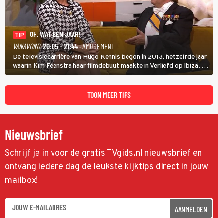
OH, WAT EEN JAAR!
TIP
VANAVOND
20:05 - 21:44
· AMUSEMENT
De televisiecarrière van Hugo Kennis begon in 2013, hetzelfde jaar
waarin Kim Feenstra haar filmdebuut maakte in Verliefd op Ibiza. In
Oh, Wat een Jaar! wordt duidelijk wat ze nog meer weten van het
jaar waarin ze allebei eindtwintigers waren.
TOON MEER TIPS
Nieuwsbrief
Schrijf je in voor de gratis TVgids.nl nieuwsbrief en
ontvang iedere dag de leukste kijktips direct in jouw
mailbox!
AANMELDEN