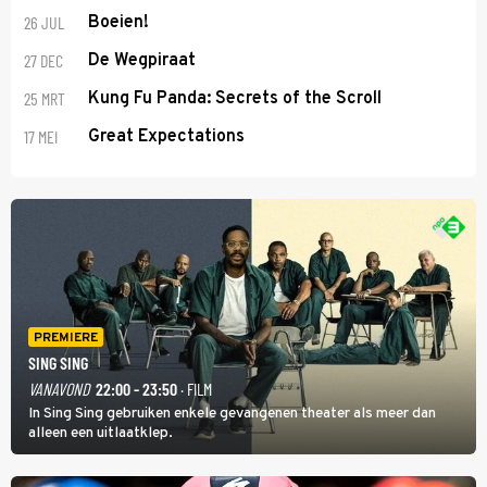
26 JUL
Boeien!
27 DEC
De Wegpiraat
25 MRT
Kung Fu Panda: Secrets of the Scroll
17 MEI
Great Expectations
PREMIERE
SING SING
VANAVOND
22:00 - 23:50
· FILM
In Sing Sing gebruiken enkele gevangenen theater als meer dan
alleen een uitlaatklep.