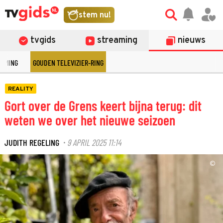
stem nu!
tvgids
streaming
nieuws
EAMING
GOUDEN TELEVIZIER-RING
REALITY
Gort over de Grens keert bijna terug: dit
weten we over het nieuwe seizoen
JUDITH REGELING
9 APRIL 2025 11:14
·
©