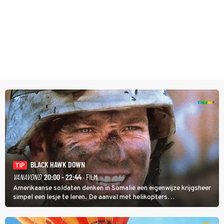
BLACK HAWK DOWN
TIP
VANAVOND
20:00 - 22:44
· FILM
Amerikaanse soldaten denken in Somalië een eigenwijze krijgsheer
simpel een lesje te leren. De aanval met helikopters
verloopt in Black Hawk down dramatisch.