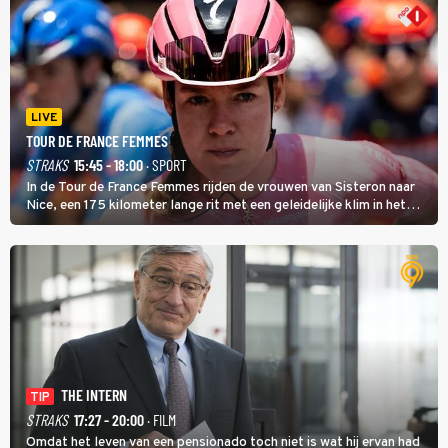
LIVE
TOUR DE FRANCE FEMMES
STRAKS
15:45 - 18:00
· SPORT
In de Tour de France Femmes rijden de vrouwen van Sisteron naar
Nice, een 175 kilometer lange rit met een geleidelijke klim in het
midden. Dat is mogelijk niet de zwaarste hindernis, dat is de
temperatuur. Het kan in Nice namelijk bloedheet worden.
THE INTERN
TIP
STRAKS
17:27 - 20:00
· FILM
Omdat het leven van een pensionado toch niet is wat hij ervan had