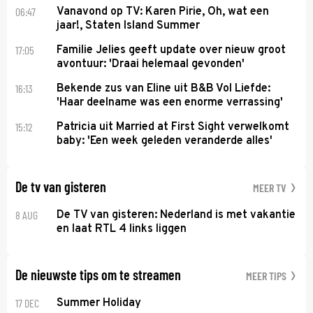
06:47
Vanavond op TV: Karen Pirie, Oh, wat een
jaar!, Staten Island Summer
17:05
Familie Jelies geeft update over nieuw groot
avontuur: 'Draai helemaal gevonden'
16:13
Bekende zus van Eline uit B&B Vol Liefde:
'Haar deelname was een enorme verrassing'
15:12
Patricia uit Married at First Sight verwelkomt
baby: 'Een week geleden veranderde alles'
De tv van gisteren
MEER TV
8 AUG
De TV van gisteren: Nederland is met vakantie
en laat RTL 4 links liggen
De nieuwste tips om te streamen
MEER TIPS
17 DEC
Summer Holiday