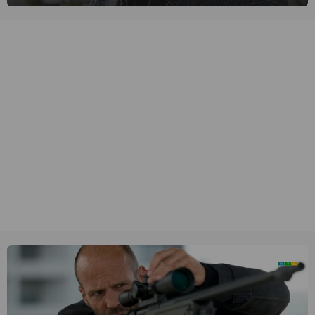
Daniëls de kijkers meeneemt op reis door de tijd aan de hand van
unieke amateurbeelden uit verschillende decennia. (HH)