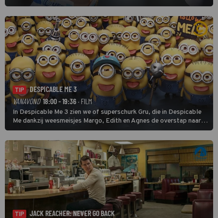
finishten de vrouwen voor deze koers op deze kale col uit de
buitencategorie. De aanloop naar de slotklim is vlak.
DESPICABLE ME 3
TIP
VANAVOND
18:00 - 19:36
· FILM
In Despicable Me 3 zien we of superschurk Gru, die in Despicable
Me dankzij weesmeisjes Margo, Edith en Agnes de overstap naar
het rechte pad maakte, ook op dat pad weet te blijven.
JACK REACHER: NEVER GO BACK
TIP