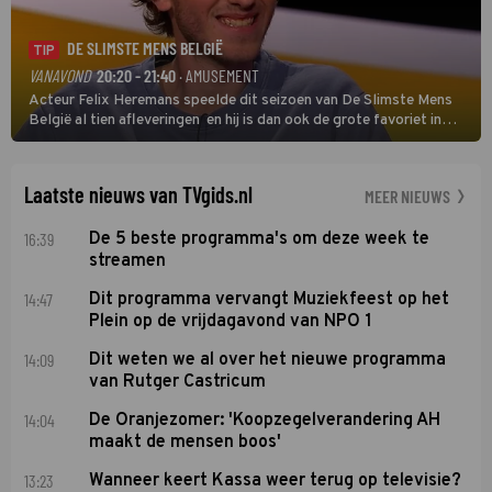
DE SLIMSTE MENS BELGIË
TIP
VANAVOND
20:20 - 21:40
· AMUSEMENT
Acteur Felix Heremans speelde dit seizoen van De Slimste Mens
België al tien afleveringen en hij is dan ook de grote favoriet in
deze seizoensfinale. En er is Nederlandse inbreng, want komiek
Soundos El Ahmadi neemt plaats aan de jurytafel.
Laatste nieuws van TVgids.nl
MEER NIEUWS
16:39
De 5 beste programma's om deze week te
streamen
14:47
Dit programma vervangt Muziekfeest op het
Plein op de vrijdagavond van NPO 1
14:09
Dit weten we al over het nieuwe programma
van Rutger Castricum
14:04
De Oranjezomer: 'Koopzegelverandering AH
maakt de mensen boos'
13:23
Wanneer keert Kassa weer terug op televisie?