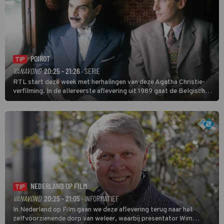
POIROT
TIP
VANAVOND
20:25 - 21:26
· SERIE
RTL start deze week met herhalingen van deze Agatha Christie-
verfilming. In de allereerste aflevering uit 1989 gaat de Belgische
speurder op zoek naar een vermiste kok. Poirot raakt al snel
verwikkeld in een moordzaak. (HH)
NEDERLAND OP FILM
TIP
VANAVOND
20:25 - 21:05
· INFORMATIEF
In Nederland op Film gaan we deze aflevering terug naar het
zelfvoorzienende dorp van weleer, waarbij presentator Wim