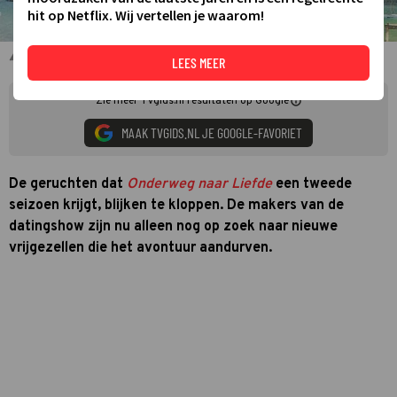
hit op Netflix. Wij vertellen je waarom!
Joeri in Onderweg naar Liefde
LEES MEER
Zie meer TVgids.nl resultaten op Google
MAAK TVGIDS.NL JE GOOGLE-FAVORIET
De geruchten dat
Onderweg naar
Liefde
een tweede
seizoen krijgt, blijken te kloppen. De makers van de
datingshow zijn nu alleen nog op zoek naar nieuwe
vrijgezellen die het avontuur aandurven.