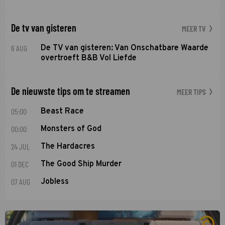
De tv van gisteren
MEER TV
6 AUG
De TV van gisteren: Van Onschatbare Waarde
overtroeft B&B Vol Liefde
De nieuwste tips om te streamen
MEER TIPS
05:00
Beast Race
00:00
Monsters of God
24 JUL
The Hardacres
01 DEC
The Good Ship Murder
07 AUG
Jobless