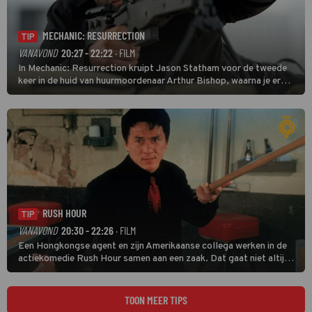
MECHANIC: RESURRECTION
TIP
VANAVOND
20:27 - 22:22
· FILM
In Mechanic: Resurrection kruipt Jason Statham voor de tweede
keer in de huid van huurmoordenaar Arthur Bishop, waarna je er
donder op kunt zeggen dat er van Bishops geplande pensioen niet
veel terechtkomt.
RUSH HOUR
TIP
VANAVOND
20:30 - 22:26
· FILM
Een Hongkongse agent en zijn Amerikaanse collega werken in de
actiekomedie Rush Hour samen aan een zaak. Dat gaat niet altijd
van een leien dakje.
TOON MEER TIPS