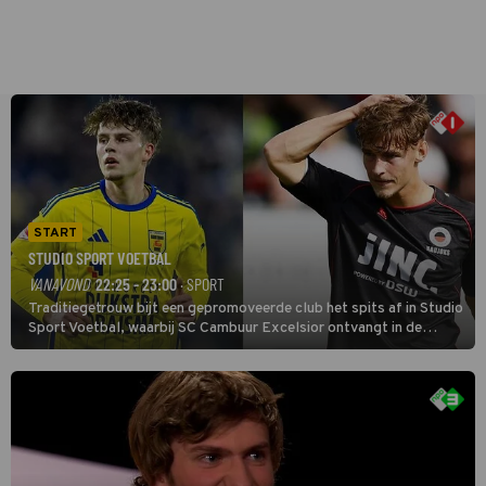
START
STUDIO SPORT VOETBAL
VANAVOND
22:25 - 23:00
· SPORT
Traditiegetrouw bijt een gepromoveerde club het spits af in Studio
Sport Voetbal, waarbij SC Cambuur Excelsior ontvangt in de
eerste wedstrijd van het nieuwe Eredivisieseizoen. De nieuwe
oefenmeester is Johan Plat en hij wil aanvallend voetballen.