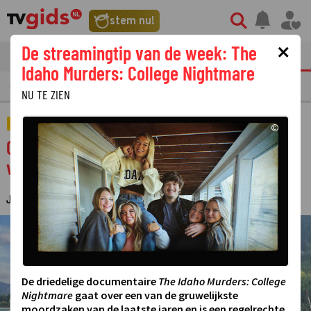
stem nu!
×
De streamingtip van de week: The
tvgids
streaming
nieuws
Idaho Murders: College Nightmare
EAMING
GOUDEN TELEVIZIER-RING
NU TE ZIEN
REALITY
©
Onderweg naar Liefde nu officieel
verzekerd van tweede seizoen
JUDITH REGELING
29 JANUARI 2025 08:58
·
©
De driedelige documentaire
The Idaho Murders: College
Nightmare
gaat over een van de gruwelijkste
moordzaken van de laatste jaren en is een regelrechte