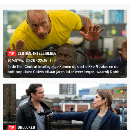
CENTRAL INTELLIGENCE
TIP
VANAVOND
20:26 - 22:35
· FILM
In de film Central Intelligence komen de ooit dikke Robbie en de
ooit populaire Calvin elkaar jaren later weer tegen, waarbij Robbie,
inmiddels supergespierd en werkzaam voor de CIA, Calvins hulp
goed kan gebruiken.
UNLOCKED
TIP