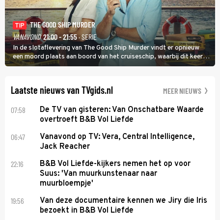
THE GOOD SHIP MURDER
TIP
VANAVOND
21:00 - 21:55
· SERIE
In de slotaflevering van The Good Ship Murder vindt er opnieuw
een moord plaats aan boord van het cruiseschip, waarbij dit keer
een bemanningslid het slachtoffer is en kapitein Marlowe de dader
lijkt te zijn.
Laatste nieuws van TVgids.nl
MEER NIEUWS
07:58
De TV van gisteren: Van Onschatbare Waarde
overtroeft B&B Vol Liefde
06:47
Vanavond op TV: Vera, Central Intelligence,
Jack Reacher
22:16
B&B Vol Liefde-kijkers nemen het op voor
Suus: 'Van muurkunstenaar naar
muurbloempje'
19:56
Van deze documentaire kennen we Jiry die Iris
bezoekt in B&B Vol Liefde