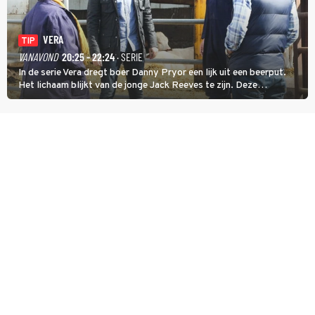
VERA
TIP
VANAVOND
20:25 - 22:24
· SERIE
In de serie Vera dregt boer Danny Pryor een lijk uit een beerput.
Het lichaam blijkt van de jonge Jack Reeves te zijn. Deze
homoseksuele woonwagenbewoner had gebroken met zijn familie
en verliet het kamp met slaande ruzie.