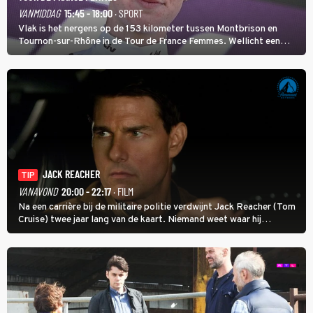
VANMIDDAG
15:45 - 18:00
· SPORT
Vlak is het nergens op de 153 kilometer tussen Montbrison en
Tournon-sur-Rhône in de Tour de France Femmes. Wellicht een
kans voor Nienke Vinke, die vorig jaar de witte trui won.
JACK REACHER
TIP
VANAVOND
20:00 - 22:17
· FILM
Na een carrière bij de militaire politie verdwijnt Jack Reacher (Tom
Cruise) twee jaar lang van de kaart. Niemand weet waar hij
uithangt, totdat moordverdachte James Barr naar hem vraagt.