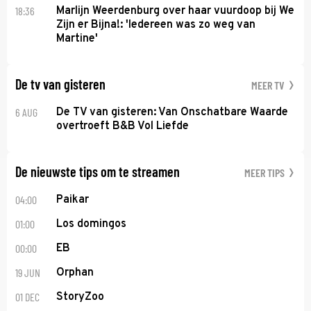
18:36
Marlijn Weerdenburg over haar vuurdoop bij We
Zijn er Bijna!: 'Iedereen was zo weg van
Martine'
De tv van gisteren
MEER TV
6 AUG
De TV van gisteren: Van Onschatbare Waarde
overtroeft B&B Vol Liefde
De nieuwste tips om te streamen
MEER TIPS
04:00
Paikar
01:00
Los domingos
00:00
EB
19 JUN
Orphan
01 DEC
StoryZoo