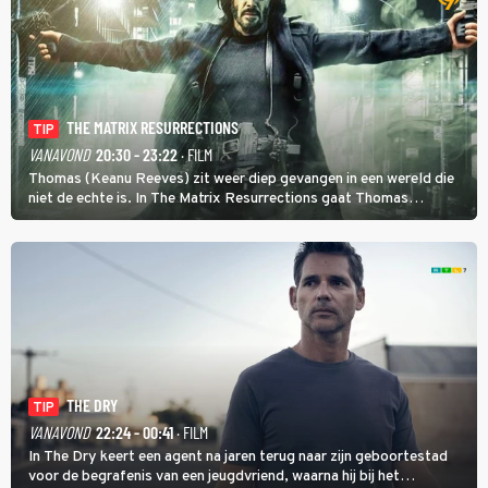
THE MATRIX RESURRECTIONS
TIP
VANAVOND
20:30 - 23:22
· FILM
Thomas (Keanu Reeves) zit weer diep gevangen in een wereld die
niet de echte is. In The Matrix Resurrections gaat Thomas
proberen uit deze schijnwereld te ontsnappen.
THE DRY
TIP
VANAVOND
22:24 - 00:41
· FILM
In The Dry keert een agent na jaren terug naar zijn geboortestad
voor de begrafenis van een jeugdvriend, waarna hij bij het