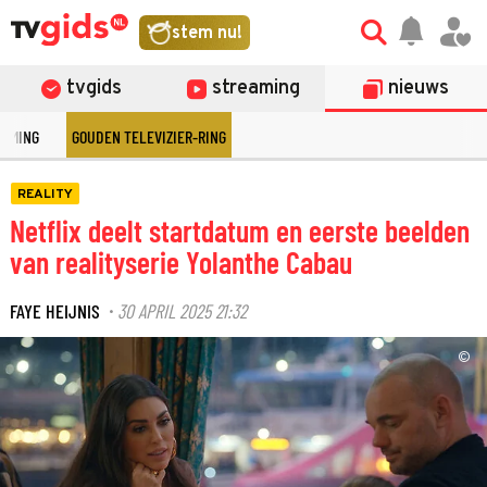
stem nu!
tvgids
streaming
nieuws
EAMING
GOUDEN TELEVIZIER-RING
REALITY
Netflix deelt startdatum en eerste beelden
van realityserie Yolanthe Cabau
FAYE HEIJNIS
30 APRIL 2025 21:32
·
©