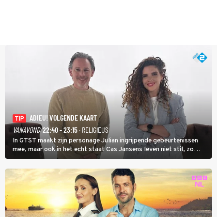
ADIEU! VOLGENDE KAART
TIP
VANAVOND
22:40 - 23:15
· RELIGIEUS
In GTST maakt zijn personage Julian ingrijpende gebeurtenissen
mee, maar ook in het echt staat Cas Jansens leven niet stil, zo
vertelt hij in Adieu! Volgende Kaart.