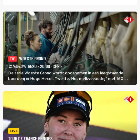
WOESTE GROND
TIP
VANAVOND
19:20 - 20:00
· SERIE
De serie Woeste Grond wordt opgenomen in een leegstaande
boerderij in Hoge Hexel, Twente. Het melkveebedrijf met 160
koeien moest sluiten, omdat het dicht bij een Natura 2000-gebied
ligt. In de serie heerst er een gevaarlijke veeziekte.
LIVE
TOUR DE FRANCE FEMMES