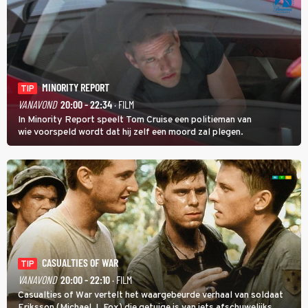
MINORITY REPORT
TIP
VANAVOND
20:00 - 22:34
· FILM
In Minority Report speelt Tom Cruise een politieman van
wie voorspeld wordt dat hij zelf een moord zal plegen.
CASUALTIES OF WAR
TIP
VANAVOND
20:00 - 22:10
· FILM
Casualties of War vertelt het waargebeurde verhaal van soldaat
Eriksson (Michael J. Fox) die getuige is van iets afschuwelijks