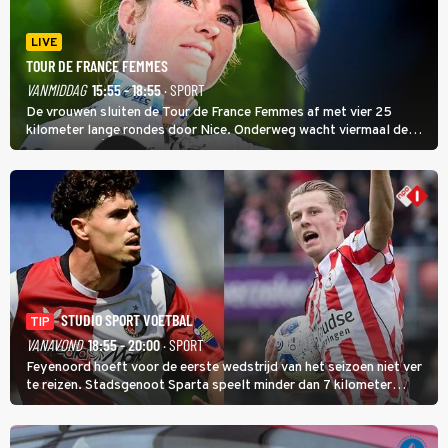
LIVE
TOUR DE FRANCE FEMMES
VANMIDDAG
15:55 - 18:55
· SPORT
De vrouwen sluiten de Tour de France Femmes af met vier 25
kilometer lange rondes door Nice. Onderweg wacht viermaal de
zware Col d'Èze. Aan de finish op de Promenade des Anglais krijgt
de eindwinnaar de laatste gele trui.
STUDIO SPORT VOETBAL
TIP
VANAVOND
18:55 - 20:00
· SPORT
Feyenoord hoeft voor de eerste wedstrijd van het seizoen niet ver
te reizen. Stadsgenoot Sparta speelt minder dan 7 kilometer
verderop. Feyenoord trok de Spaanse spits Nacho Ferri aan van
KVC Westerlo uit België.