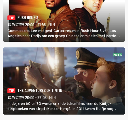
RUSH HOUR 3
TIP
VANAVOND
20:00 - 21:45
· FILM
Commissaris Lee en agent Carter reizen in Rush Hour 3 van Los
Angeles naar Parijs om een groep Chinese criminelen met harde
hand aan te pakken.
THE ADVENTURES OF TINTIN
TIP
VANAVOND
20:00 - 22:05
· FILM
In de jaren 60 en 70 waren er al de tekenfilms naar de Kuifje-
stripboeken van striptekenaar Hergé. In 2011 kwam Kuifje nog
meer tot leven in The Adventures of Tintin van Steven Spielberg.