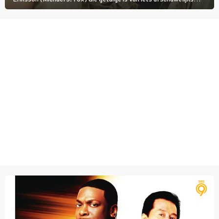
tijdens de Vietnamoorlog. Hij besluit uit de school te klappen.