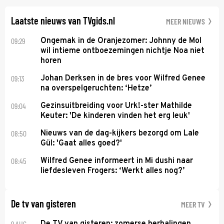
daarvoor een ingrijpende operatie moet ondergaan.
Laatste nieuws van TVgids.nl
MEER NIEUWS
09:29
Ongemak in de Oranjezomer: Johnny de Mol
wil intieme ontboezemingen nichtje Noa niet
horen
09:13
Johan Derksen in de bres voor Wilfred Genee
na overspelgeruchten: ‘Hetze’
09:04
Gezinsuitbreiding voor Urk!-ster Mathilde
Keuter: 'De kinderen vinden het erg leuk'
08:50
Nieuws van de dag-kijkers bezorgd om Lale
Gül: 'Gaat alles goed?'
08:45
Wilfred Genee informeert in Mi dushi naar
liefdesleven Frogers: ‘Werkt alles nog?’
De tv van gisteren
MEER TV
9 AUG
De TV van gisteren: zomerse herhalingen