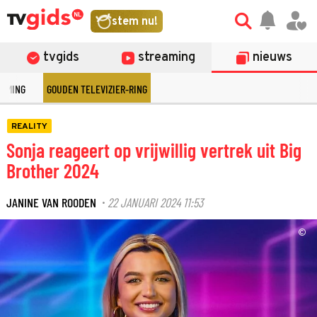
stem nu!
tvgids
streaming
nieuws
EAMING
GOUDEN TELEVIZIER-RING
REALITY
Sonja reageert op vrijwillig vertrek uit Big
Brother 2024
JANINE VAN ROODEN
22 JANUARI 2024 11:53
·
©