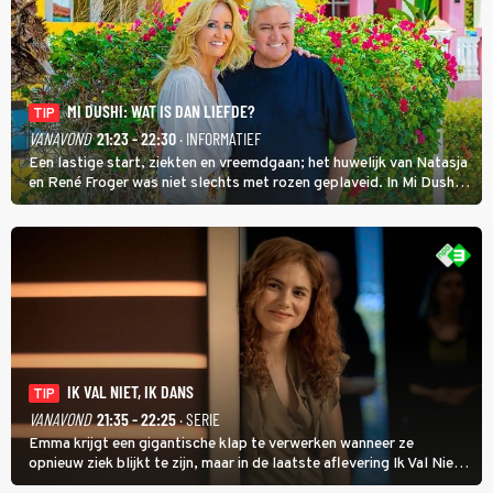
MI DUSHI: WAT IS DAN LIEFDE?
TIP
VANAVOND
21:23 - 22:30
· INFORMATIEF
Een lastige start, ziekten en vreemdgaan; het huwelijk van Natasja
en René Froger was niet slechts met rozen geplaveid. In Mi Dushi:
Wat Is Dan Liefde? neemt Wilfred Genee het showbizzkoppel mee
uit vissen om het over de liefde te hebben.
IK VAL NIET, IK DANS
TIP
VANAVOND
21:35 - 22:25
· SERIE
Emma krijgt een gigantische klap te verwerken wanneer ze
opnieuw ziek blijkt te zijn, maar in de laatste aflevering Ik Val Niet,
Ik Dans laat ze zien dat ze niet van plan is op te geven, zelfs als ze