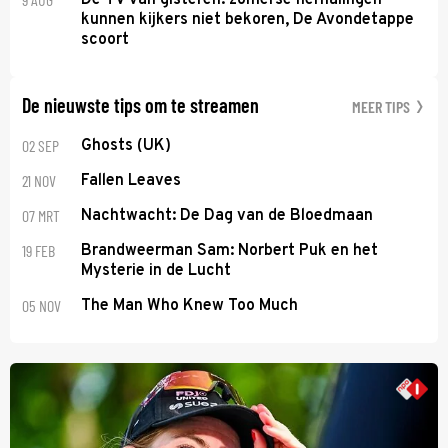
kunnen kijkers niet bekoren, De Avondetappe
scoort
De nieuwste tips om te streamen
MEER TIPS
02 SEP
Ghosts (UK)
21 NOV
Fallen Leaves
07 MRT
Nachtwacht: De Dag van de Bloedmaan
19 FEB
Brandweerman Sam: Norbert Puk en het
Mysterie in de Lucht
05 NOV
The Man Who Knew Too Much