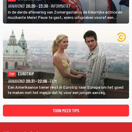
VANAVOND
20:20 - 23:30
· INFORMATIEF
In de derde aflevering van Zomergasten is de kleurrijke actrice en
muzikante Merel Pauw te gast, wiens uitspraken vooraf een
boeiende avond beloven: 'Mijn ideale televisieavond is zoals mijn
identiteit: grenzeloos, absurd en vol angsten'.
EUROTRIP
TIP
VANAVOND
20:31 - 22:06
· FILM
Een Amerikaanse tiener reist in Eurotrip naar Europa om het goed
te maken met het meisje dat hij voor een jongen aanzag.
TOON MEER TIPS