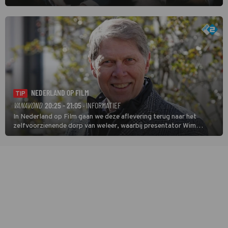
speurder op zoek naar een vermiste kok. Poirot raakt al snel
verwikkeld in een moordzaak. (HH)
NEDERLAND OP FILM
TIP
VANAVOND
20:25 - 21:05
· INFORMATIEF
In Nederland op Film gaan we deze aflevering terug naar het
zelfvoorzienende dorp van weleer, waarbij presentator Wim
Daniëls de kijkers meeneemt op reis door de tijd aan de hand van
unieke amateurbeelden uit verschillende decennia. (HH)