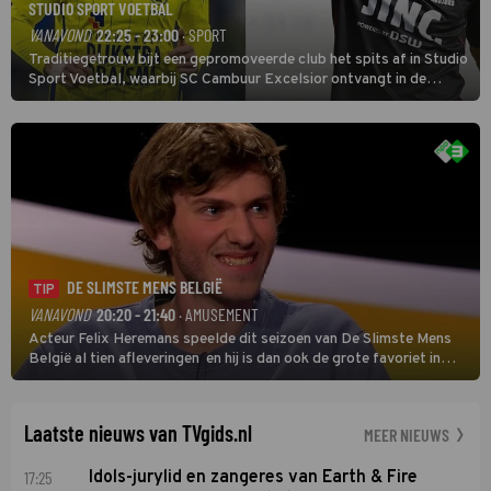
STUDIO SPORT VOETBAL
VANAVOND
22:25 - 23:00
· SPORT
Traditiegetrouw bijt een gepromoveerde club het spits af in Studio
Sport Voetbal, waarbij SC Cambuur Excelsior ontvangt in de
eerste wedstrijd van het nieuwe Eredivisieseizoen. De nieuwe
oefenmeester is Johan Plat en hij wil aanvallend voetballen.
DE SLIMSTE MENS BELGIË
TIP
VANAVOND
20:20 - 21:40
· AMUSEMENT
Acteur Felix Heremans speelde dit seizoen van De Slimste Mens
België al tien afleveringen en hij is dan ook de grote favoriet in
deze seizoensfinale. En er is Nederlandse inbreng, want komiek
Soundos El Ahmadi neemt plaats aan de jurytafel.
Laatste nieuws van TVgids.nl
MEER NIEUWS
17:25
Idols-jurylid en zangeres van Earth & Fire