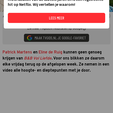
hit op Netflix. Wij vertellen je waarom!
Patrick Martens en Eline de Ruig & Thijz (B&B Vol Liefde 2024)
LEES MEER
Zie meer TVgids.nl resultaten op Google
MAAK TVGIDS.NL JE GOOGLE-FAVORIET
Patrick Martens
en
Eline de Ruig
kunnen geen genoeg
krijgen van
B&B Vol Liefde
. Voor ons blikken ze daarom
elke vrijdag terug op de afgelopen week. Ze nemen in een
video alle hoogte- en dieptepunten met je door.