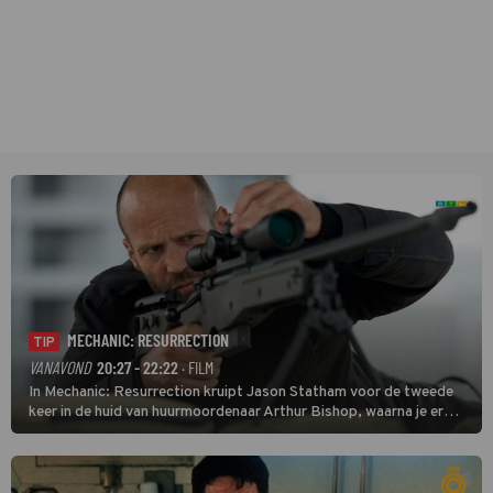
MECHANIC: RESURRECTION
TIP
VANAVOND
20:27 - 22:22
· FILM
In Mechanic: Resurrection kruipt Jason Statham voor de tweede
keer in de huid van huurmoordenaar Arthur Bishop, waarna je er
donder op kunt zeggen dat er van Bishops geplande pensioen niet
veel terechtkomt.