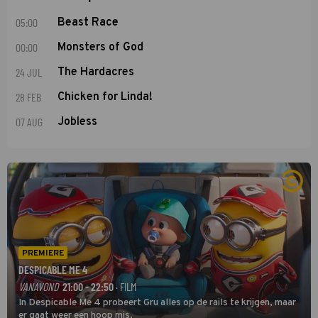
05:00
Beast Race
00:00
Monsters of God
24 JUL
The Hardacres
28 FEB
Chicken for Linda!
07 AUG
Jobless
PREMIERE
DESPICABLE ME 4
VANAVOND
21:00 - 22:50
· FILM
In Despicable Me 4 probeert Gru alles op de rails te krijgen, maar
er gaat weer een hoop mis.