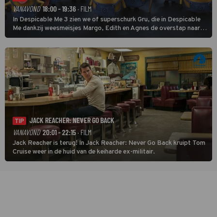
VANAVOND
18:00 - 19:36
· FILM
In Despicable Me 3 zien we of superschurk Gru, die in Despicable
Me dankzij weesmeisjes Margo, Edith en Agnes de overstap naar
het rechte pad maakte, ook op dat pad weet te blijven.
JACK REACHER: NEVER GO BACK
TIP
VANAVOND
20:01 - 22:15
· FILM
Jack Reacher is terug! In Jack Reacher: Never Go Back kruipt Tom
Cruise weer in de huid van de keiharde ex-militair.