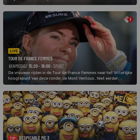
LIVE
TOUR DE FRANCE FEMMES
VANMIDDAG
15:20 - 18:00
· SPORT
De vrouwen rijden in de Tour de France Femmes naar het letterlijke
hoogtepunt van deze ronde: de Mont Ventoux. Niet eerder
finishten de vrouwen voor deze koers op deze kale col uit de
buitencategorie. De aanloop naar de slotklim is vlak.
DESPICABLE ME 3
TIP