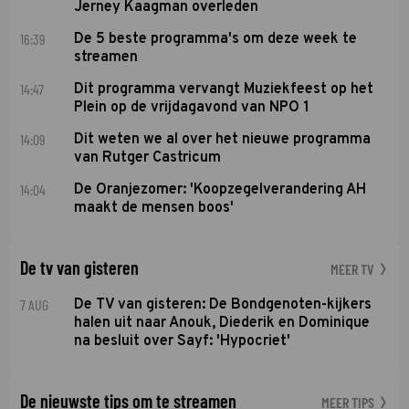
Jerney Kaagman overleden
16:39
De 5 beste programma's om deze week te
streamen
14:47
Dit programma vervangt Muziekfeest op het
Plein op de vrijdagavond van NPO 1
14:09
Dit weten we al over het nieuwe programma
van Rutger Castricum
14:04
De Oranjezomer: 'Koopzegelverandering AH
maakt de mensen boos'
De tv van gisteren
MEER TV
7 AUG
De TV van gisteren: De Bondgenoten-kijkers
halen uit naar Anouk, Diederik en Dominique
na besluit over Sayf: 'Hypocriet'
De nieuwste tips om te streamen
MEER TIPS