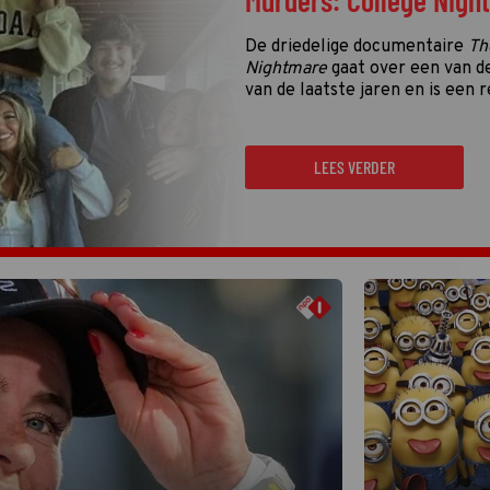
Murders: College Nigh
De driedelige documentaire
Th
Nightmare
gaat over een van d
van de laatste jaren en is een r
LEES VERDER