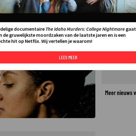
s meer geheim in Arcadia
16
edelige documentaire
The Idaho Murders: College Nightmare
gaat
©
n de gruwelijkste moordzaken van de laatste jaren en is een
chte hit op Netflix. Wij vertellen je waarom!
LEES MEER
Meer nieuws v