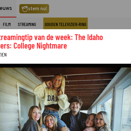
ieuws
stem nu!
FILM
STREAMING
GOUDEN TELEVIZIER-RING
treamingtip van de week: The Idaho
ers: College Nightmare
ZIEN