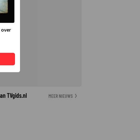
 over
an TVgids.nl
MEER NIEUWS