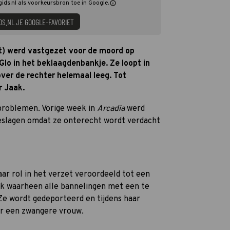
gids.nl als voorkeursbron toe in Google.
DS.NL JE GOOGLE-FAVORIET
ht) werd vastgezet voor de moord op
Glo in het beklaagdenbankje. Ze loopt in
er de rechter helemaal leeg. Tot
r Jaak.
 problemen. Vorige week in
Arcadia
werd
geslagen omdat ze onterecht wordt verdacht
aar rol in het verzet veroordeeld tot een
lek waarheen alle bannelingen met een te
Ze wordt gedeporteerd en tijdens haar
er een zwangere vrouw.