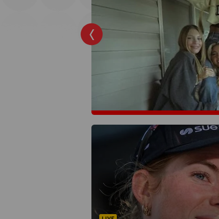
ronde?
ingronde van de
gang. Tijd dus voor