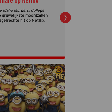
tmare op Netflix
e Idaho Murders: College
e gruwelijkste moordzaken
egelrechte hit op Netflix.