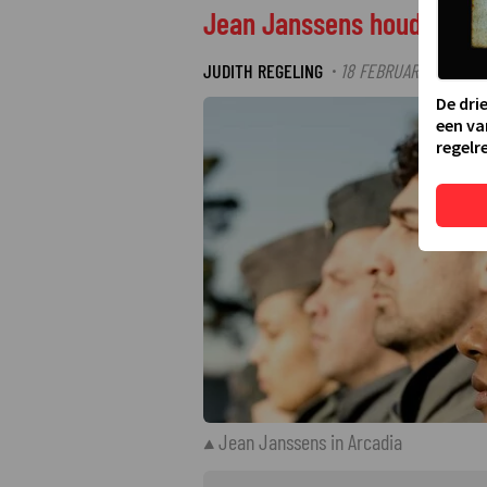
Jean Janssens houdt niet
JUDITH REGELING
18 FEBRUARI 2025 10:
·
De dri
een va
regelre
Jean Janssens in Arcadia