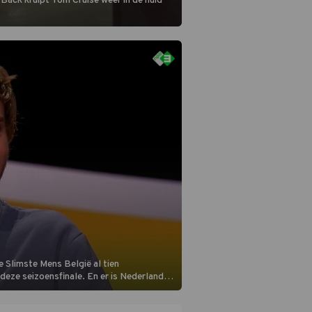
 Back kruipt Tom Cruise weer in de huid
 Slimste Mens België al tien
n deze seizoensfinale. En er is Nederlandse
aats aan de jurytafel.