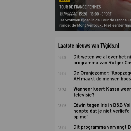
LIVE
TOUR DE FRANCE FEMMES
VANMIDDAG
15:20 - 18:00
· SPORT
De vrouwen rijden in de Tour de France 
ronde: de Mont Ventoux. Niet eerder fin
uit de buitencategorie. De aanloop naar d
Laatste nieuws van TVgids.nl
14:09
Dit weten we al over het 
programma van Rutger Ca
14:04
De Oranjezomer: 'Koopzeg
AH maakt de mensen boos
13:23
Wanneer keert Kassa weer
televisie?
13:06
Edwin tegen Iris in B&B Vol 
hoopte dat je niet verlief
op me'
13:04
Dit programma vervangt D