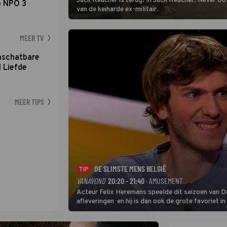
Jack Reacher is terug! In Jack Reacher: Never Go
p NPO 3
van de keiharde ex-militair.
MEER TV
nschatbare
 Liefde
MEER TIPS
DE SLIMSTE MENS BELGIË
TIP
VANAVOND
20:20 - 21:40
· AMUSEMENT
Acteur Felix Heremans speelde dit seizoen van De
afleveringen en hij is dan ook de grote favoriet i
inbreng, want komiek Soundos El Ahmadi neemt pl