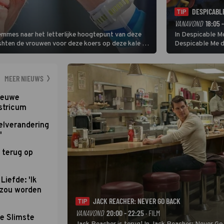
DESPICABL
TIP
VANAVOND
18:05 
Femmes naar het letterlijke hoogtepunt van deze
In Despicable Me
ishten de vrouwen voor deze koers op deze kale col
Despicable Me d
e slotklim is vlak.
Agnes de overst
dat pad weet te 
MEER NIEUWS
nieuwe
stricum
elverandering
'
 terug op
Liefde: 'Ik
d zou worden
JACK REACHER: NEVER GO BACK
TIP
VANAVOND
20:00 - 22:25
· FILM
e Slimste