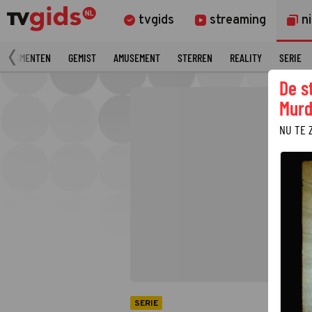
tvgids
streaming
n
 FRAGMENTEN
GEMIST
AMUSEMENT
STERREN
REALITY
SERIE
De s
Murd
NU TE 
SERIE