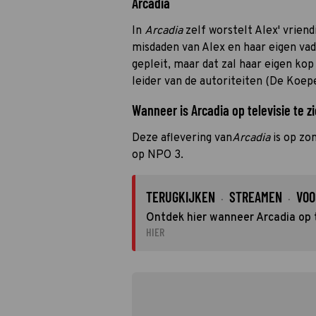
Arcadia
In
Arcadia
zelf worstelt Alex' vrien
misdaden van Alex en haar eigen vad
gepleit, maar dat zal haar eigen ko
leider van de autoriteiten (De Koep
Wanneer is Arcadia op televisie te z
Deze aflevering van
Arcadia
is op zo
op NPO 3.
TERUGKIJKEN
STREAMEN
VOO
·
·
Ontdek hier wanneer Arcadia op t
HIER