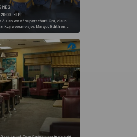
E ME 3
- 20:00
· FILM
 3 zien we of superschurk Gru, die in
ankzij weesmeisjes Margo, Edith en
ap naar het rechte pad maakte, ook op
blijven.