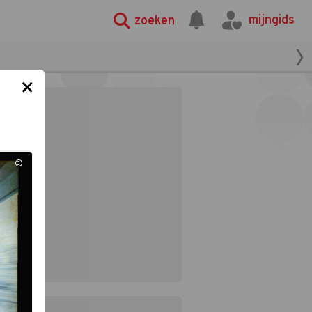
mijngids
zoeken
×
©