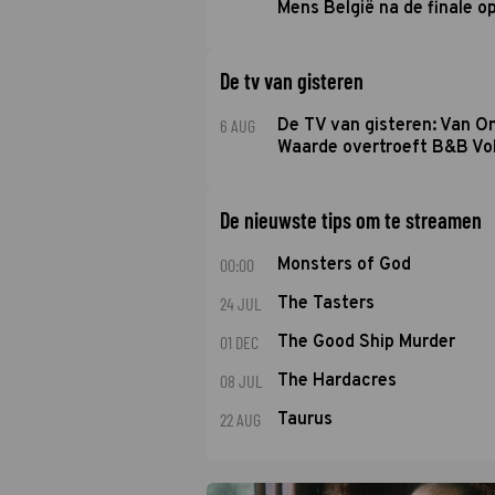
Mens België na de finale o
De tv van gisteren
6 AUG
De TV van gisteren: Van O
Waarde overtroeft B&B Vol
De nieuwste tips om te streamen
00:00
Monsters of God
24 JUL
The Tasters
01 DEC
The Good Ship Murder
08 JUL
The Hardacres
22 AUG
Taurus