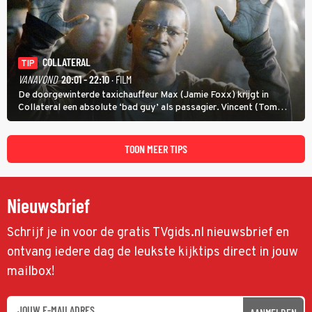
COLLATERAL
TIP
VANAVOND
20:01 - 22:10
· FILM
De doorgewinterde taxichauffeur Max (Jamie Foxx) krijgt in
Collateral een absolute ‘bad guy’ als passagier. Vincent (Tom
Cruise) heeft hem nodig om hem de stad door te loodsen om een
wel heel lugubere reden.
TOON MEER TIPS
Nieuwsbrief
Schrijf je in voor de gratis TVgids.nl nieuwsbrief en
ontvang iedere dag de leukste kijktips direct in jouw
mailbox!