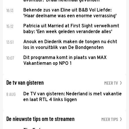
avontuur: 'Draai helemaal gevonden'
16:13
Bekende zus van Eline uit B&B Vol Liefde:
'Haar deelname was een enorme verrassing'
15:12
Patricia uit Married at First Sight verwelkomt
baby: 'Een week geleden veranderde alles'
13:51
Anouk en Diederik maken de tongen nu écht
los in vooruitblik van De Bondgenoten
10:07
Dit programma komt in plaats van MAX
Vakantieman op NPO 1
De tv van gisteren
MEER TV
8 AUG
De TV van gisteren: Nederland is met vakantie
en laat RTL 4 links liggen
De nieuwste tips om te streamen
MEER TIPS