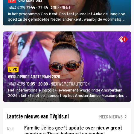
TIP
VANAVOND
21:44 - 22:34
· AMUSEMENT
In het programma Ons Kent Ons test journalist Anke de Jong hoe
goed zij de gemiddelde Nederlander kent, waarbij de voormalig
hoofdredacteur van modebladen Glamour en Elle het samen met
rapper Keizer opneemt tegen Edson da Graça en Marc-Marie
Huijbregts.
LIVE
WORLDPRIDE AMSTERDAM 2026
VANAVOND
19:05 - 20:00
· NIEUWS/ACTUALITEITEN
Het internationale lhbtqia+-evenement WorldPride Amsterdam
2026 sluit af met een concert op het Amsterdamse Museumplein.
Anita Doth is een van de optredende artiesten. In de jaren 90
veroverde ze de wereld als zangeres van 2Unlimited.
Laatste nieuws van TVgids.nl
MEER NIEUWS
17:05
Familie Jelies geeft update over nieuw groot