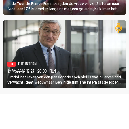
In de Tour de France Femmes rijden de vrouwen van Sisteron naar
Nice, een 175 kilometer lange rit met een geleidelijke klim in het
midden. Dat is mogelijk niet de zwaarste hindernis, dat is de
temperatuur. Het kan in Nice namelijk bloedheet worden.
THE INTERN
TIP
VANMIDDAG
17:27 - 20:00
· FILM
Omdat het leven van een pensionado toch niet is wat hij ervan had
verwacht, gaat weduwnaar Ben in de film The Intern stage lopen
bij de hippe webwinkel van Jules, wat een gouden zet blijkt te zijn.