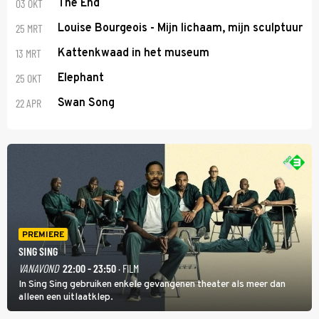
03 OKT
The End
25 MRT
Louise Bourgeois - Mijn lichaam, mijn sculptuur
13 MRT
Kattenkwaad in het museum
25 OKT
Elephant
22 APR
Swan Song
PREMIERE
SING SING
VANAVOND
22:00 - 23:50
· FILM
In Sing Sing gebruiken enkele gevangenen theater als meer dan
alleen een uitlaatklep.