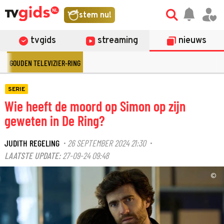
stem nu!
tvgids
streaming
nieuws
GOUDEN TELEVIZIER-RING
SERIE
Wie heeft de moord op Simon op zijn
geweten in De Ring?
JUDITH REGELING
26 SEPTEMBER 2024 21:30
·
·
LAATSTE UPDATE:
27-09-24 09:48
©