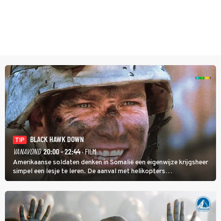
BLACK HAWK DOWN
TIP
VANAVOND
20:00 - 22:44
· FILM
Amerikaanse soldaten denken in Somalië een eigenwijze krijgsheer
simpel een lesje te leren. De aanval met helikopters
verloopt in Black Hawk down dramatisch.