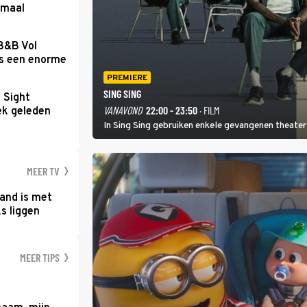
emaal
 B&B Vol
as een enorme
PREMIERE
SING SING
t Sight
VANAVOND
22:00 - 23:50
· FILM
ek geleden
In Sing Sing gebruiken enkele gevangenen theater 
MEER TV
and is met
s liggen
MEER TIPS