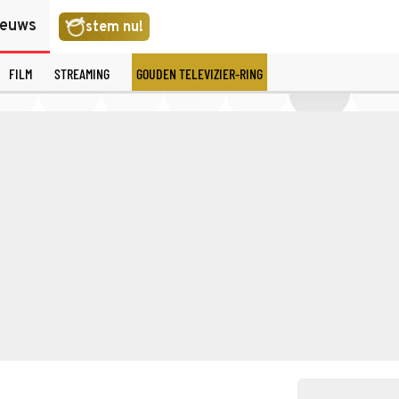
ieuws
stem nu!
FILM
STREAMING
GOUDEN TELEVIZIER-RING