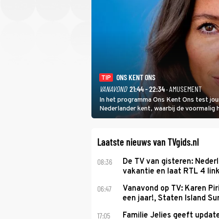
ONS KENT ONS
TIP
VANAVOND
21:44 - 22:34
· AMUSEMENT
In het programma Ons Kent Ons test jou
Nederlander kent, waarbij de voormalig
het samen met rapper Keizer opneemt te
Laatste nieuws van TVgids.nl
08:36
De TV van gisteren: Nederl
vakantie en laat RTL 4 link
06:47
Vanavond op TV: Karen Piri
een jaar!, Staten Island 
17:05
Familie Jelies geeft updat