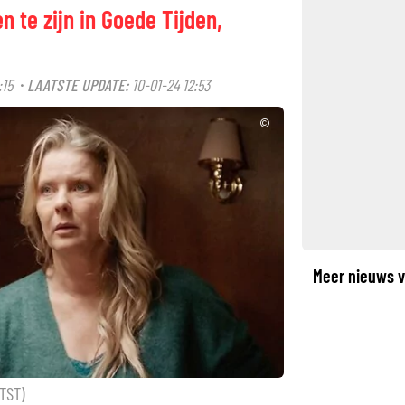
n te zijn in Goede Tijden,
:15
LAATSTE UPDATE:
10-01-24 12:53
·
©
Meer nieuws v
TST)