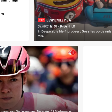
haam, mijn
um
DESPICABLE ME 4
TIP
STRAKS
12:30 - 14:04
· FILM
In Despicable Me 4 probeert Gru alles op de rails
mis.
rouwen van Sisteron naar Nice, een 175 kilometer