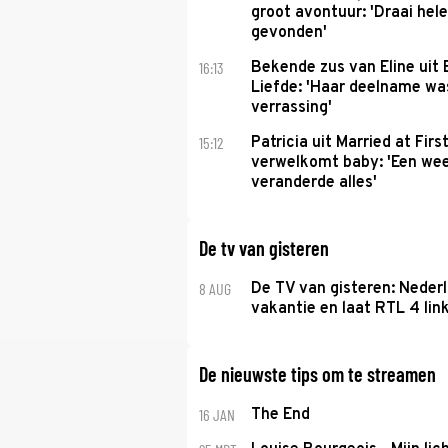
groot avontuur: 'Draai hel
gevonden'
16:13
Bekende zus van Eline uit
Liefde: 'Haar deelname w
verrassing'
15:12
Patricia uit Married at Firs
verwelkomt baby: 'Een we
veranderde alles'
De tv van gisteren
8 AUG
De TV van gisteren: Nederl
vakantie en laat RTL 4 link
De nieuwste tips om te streamen
16 JAN
The End