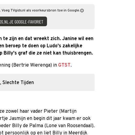
n. Voeg TVgids.nl als voorkeursbron toe in Google.
DS.NL JE GOOGLE-FAVORIET
 te zijn en dat wreekt zich. Janine wil een
n beroep te doen op Ludo's zakelijke
Billy's graf die ze niet kan thuisbrengen.
ening (Bertrie Wierenga) in
GTST
.
, Slechte Tijden
 ze zowel haar vader Pieter (Martijn
rtje Jasmijn en begin dit jaar kwam er ook
oeder Billy de Palma (Lone van Roosendaal).
t persoonlijk op en liet Billy in Meerdijk