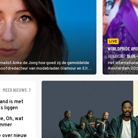
LIVE
WORLDPRIDE AMS
VANAVOND
19:05 
rnalist Anke de Jong hoe goed zij de gemiddelde
Het internation
 hoofdredacteur van modebladen Glamour en Elle
Amsterdam 2026 
gen Edson da Graça en Marc-Marie Huijbregts.
Amsterdamse Mus
optredende artie
wereld als zang
MEER NIEUWS
and is met
s liggen
e, Oh, wat
Summer
e over nieuw