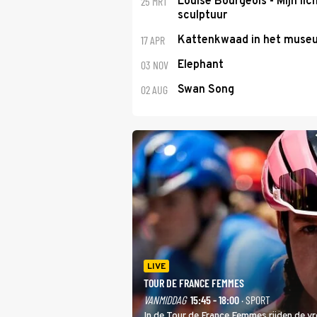
25 MRT
Louise Bourgeois - Mijn lic
sculptuur
17 APR
Kattenkwaad in het muse
03 NOV
Elephant
02 AUG
Swan Song
LIVE
TOUR DE FRANCE FEMMES
VANMIDDAG
15:45 - 18:00
· SPORT
In de Tour de France Femmes rijden de v