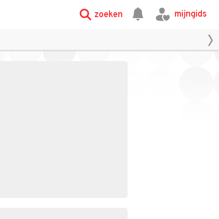
mijngids
zoeken