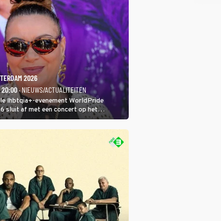
TERDAM 2026
- 20:00
· NIEUWS/ACTUALITEITEN
ale lhbtqia+-evenement WorldPride
sluit af met een concert op het
eumplein. Anita Doth is een van de
sten. In de jaren 90 veroverde ze de
eres van 2Unlimited.