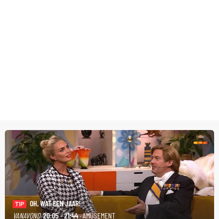
OH, WAT EEN JAAR!
TIP
VANAVOND
20:05 - 21:44
· AMUSEMENT