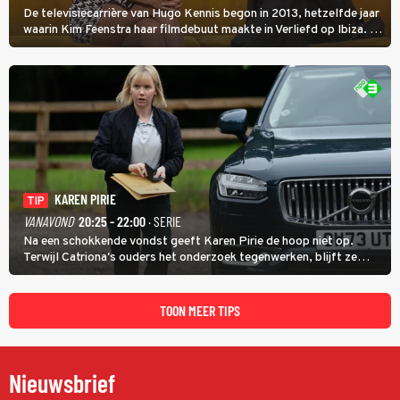
De televisiecarrière van Hugo Kennis begon in 2013, hetzelfde jaar
waarin Kim Feenstra haar filmdebuut maakte in Verliefd op Ibiza. In
Oh, Wat een Jaar! wordt duidelijk wat ze nog meer weten van het
jaar waarin ze allebei eindtwintigers waren.
KAREN PIRIE
TIP
VANAVOND
20:25 - 22:00
· SERIE
Na een schokkende vondst geeft Karen Pirie de hoop niet op.
Terwijl Catriona's ouders het onderzoek tegenwerken, blijft ze
speuren naar Adam. In deze slotaflevering van Karen Pirie leidt het
spoor via Frankrijk en Italië naar Malta.
TOON MEER TIPS
Nieuwsbrief