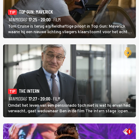
TOP GUN: MAVERICK
TIP
VANMIDDAG
17:25 - 20:00
· FILM
Tom Cruise is terug als heldhaftige piloot in Top Gun: Maverick
waarin hij een nieuwe lichting vliegers klaarstoomt voor het echte
werk.
THE INTERN
TIP
VANMIDDAG
17:27 - 20:00
· FILM
Omdat het leven van een pensionado toch niet is wat hij ervan had
verwacht, gaat weduwnaar Ben in de film The Intern stage lopen
bij de hippe webwinkel van Jules, wat een gouden zet blijkt te zijn.