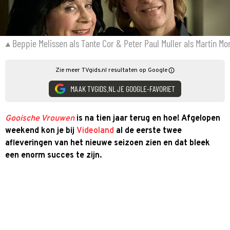
Beppie Melissen als Tante Cor & Peter Paul Muller als Martin Mo
Zie meer TVgids.nl resultaten op Google
MAAK TVGIDS.NL JE GOOGLE-FAVORIET
Gooische Vrouwen
is na tien jaar terug en hoe! Afgelopen
weekend kon je bij
Videoland
al de eerste twee
afleveringen van het nieuwe seizoen zien en dat bleek
een enorm succes te zijn.