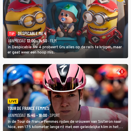
DESPICABLE ME 4
TIP
VANMIDDAG
13:00 - 14:50
· FILM
In Despicable Me 4 probeert Gru alles op de rails te krijgen, maar
er gaat weer een hoop mis.
LIVE
TOUR DE FRANCE FEMMES
VANMIDDAG
15:45 - 18:00
· SPORT
In de Tour de France Femmes rijden de vrouwen van Sisteron naar
Nice, een 175 kilometer lange rit met een geleidelijke klim in het