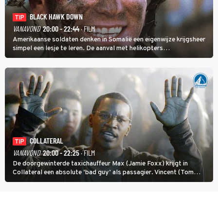
BLACK HAWK DOWN
TIP
VANAVOND
20:00 - 22:44
· FILM
Amerikaanse soldaten denken in Somalië een eigenwijze krijgsheer
simpel een lesje te leren. De aanval met helikopters
verloopt in Black Hawk down dramatisch.
COLLATERAL
TIP
VANAVOND
20:00 - 22:25
· FILM
De doorgewinterde taxichauffeur Max (Jamie Foxx) krijgt in
Collateral een absolute ‘bad guy’ als passagier. Vincent (Tom
Cruise) heeft hem nodig om hem de stad door te loodsen om een
wel heel lugubere reden.