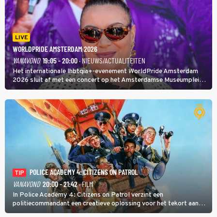
LIVE
WORLDPRIDE AMSTERDAM 2026
VANAVOND
19:05 - 20:00
· NIEUWS/ACTUALITEITEN
Het internationale lhbtqia+-evenement WorldPride Amsterdam
2026 sluit af met een concert op het Amsterdamse Museumplein.
Anita Doth is een van de optredende artiesten. In de jaren 90
veroverde ze de wereld als zangeres van 2Unlimited.
POLICE ACADEMY 4: CITIZENS ON PATROL
TIP
VANAVOND
20:00 - 21:42
· FILM
In Police Academy 4: Citizens on Patrol verzint een
politiecommandant een creatieve oplossing voor het tekort aan
agenten.