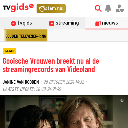
stem nu!
tvgids
streaming
nieuws
GOUDEN TELEVIZIER-RING
SERIE
Gooische Vrouwen breekt nu al de
streamingrecords van Videoland
JANINE VAN ROODEN
28 OKTOBER 2024 14:32
·
·
LAATSTE UPDATE:
28-10-24 21:45
©