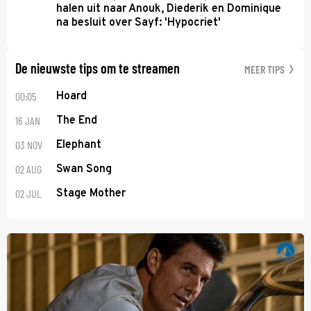
halen uit naar Anouk, Diederik en Dominique
na besluit over Sayf: 'Hypocriet'
De nieuwste tips om te streamen
MEER TIPS
00:05
Hoard
16 JAN
The End
03 NOV
Elephant
02 AUG
Swan Song
02 JUL
Stage Mother