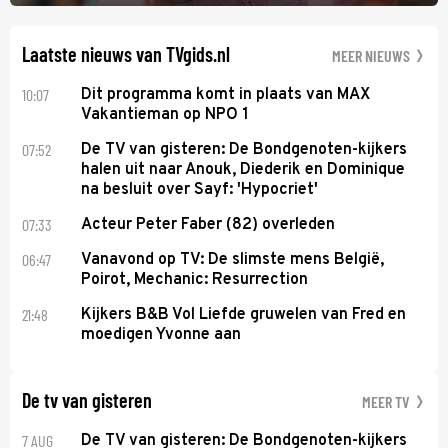
midden. Dat is mogelijk niet de zwaarste hindernis, dat is de
temperatuur. Het kan in Nice namelijk bloedheet worden.
Laatste nieuws van TVgids.nl
MEER NIEUWS
10:07
Dit programma komt in plaats van MAX
Vakantieman op NPO 1
07:52
De TV van gisteren: De Bondgenoten-kijkers
halen uit naar Anouk, Diederik en Dominique
na besluit over Sayf: 'Hypocriet'
07:33
Acteur Peter Faber (82) overleden
06:47
Vanavond op TV: De slimste mens België,
Poirot, Mechanic: Resurrection
21:48
Kijkers B&B Vol Liefde gruwelen van Fred en
moedigen Yvonne aan
De tv van gisteren
MEER TV
7 AUG
De TV van gisteren: De Bondgenoten-kijkers