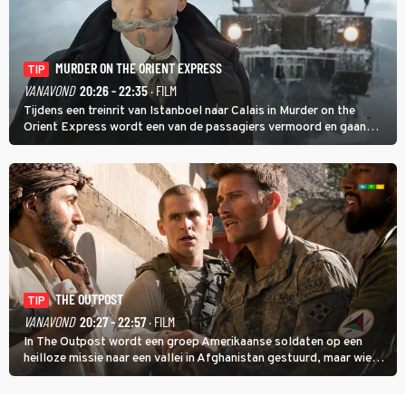
MURDER ON THE ORIENT EXPRESS
TIP
VANAVOND
20:26 - 22:35
· FILM
Tijdens een treinrit van Istanboel naar Calais in Murder on the
Orient Express wordt een van de passagiers vermoord en gaan
detective Hercule Poirot en zijn snor uitzoeken wie van de andere
treinreizigers de dader is.
THE OUTPOST
TIP
VANAVOND
20:27 - 22:57
· FILM
In The Outpost wordt een groep Amerikaanse soldaten op een
heilloze missie naar een vallei in Afghanistan gestuurd, maar wie
overleeft daar een aanval?