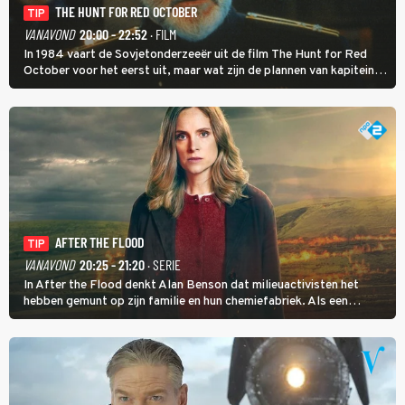
THE HUNT FOR RED OCTOBER
TIP
VANAVOND
20:00 - 22:52
· FILM
In 1984 vaart de Sovjetonderzeeër uit de film The Hunt for Red
October voor het eerst uit, maar wat zijn de plannen van kapitein
Marko Ramius?
AFTER THE FLOOD
TIP
VANAVOND
20:25 - 21:20
· SERIE
In After the Flood denkt Alan Benson dat milieuactivisten het
hebben gemunt op zijn familie en hun chemiefabriek. Als een
brandende boodschap in het veen de boel op scherp zet, besluit
Jo Marshall de jonge Finn Allen aan de tand te voelen.