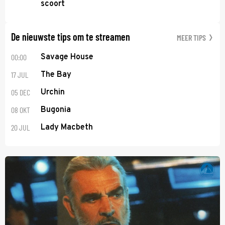
scoort
De nieuwste tips om te streamen
MEER TIPS
00:00
Savage House
17 JUL
The Bay
05 DEC
Urchin
08 OKT
Bugonia
20 JUL
Lady Macbeth