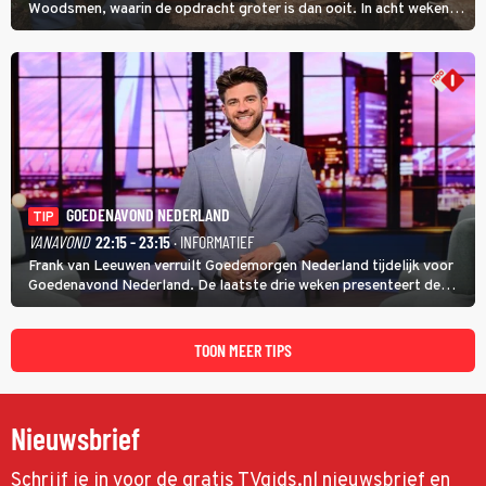
Woodsmen, waarin de opdracht groter is dan ooit. In acht weken
tijd probeert hij een miljoen dollar bij elkaar te vergaren om de
toekomst van het houthakkersbedrijf te verzekeren.
GOEDENAVOND NEDERLAND
TIP
VANAVOND
22:15 - 23:15
· INFORMATIEF
Frank van Leeuwen verruilt Goedemorgen Nederland tijdelijk voor
Goedenavond Nederland. De laatste drie weken presenteert de
journalist en De Slimste Mens-winnaar deze avondtalkshow om en
om met Sam Hagens, die er al vanaf het begin bij is.
TOON MEER TIPS
Nieuwsbrief
Schrijf je in voor de gratis TVgids.nl nieuwsbrief en