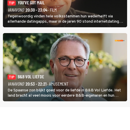
YOU'VE GOT MAIL
TIP
VANAVOND
20:30 - 23:04
· FILM
Tegenwoordig vinden hele volksstammen hun wederhelft via
allerhande datingapps, maar in de jaren 90 stond internetdating
nog in de kinderschoenen. In de film You've Got Mail zie je dat
terug.
B&B VOL LIEFDE
TIP
VANAVOND
20:53 - 22:21
· AMUSEMENT
De Spaanse zon blijkt goed voor de liefde in B&B Vol Liefde. Het
land bracht al veel moois voor eerdere B&B-eigenaren en hun
partners. Ook Paul runt zijn gastenverblijf in Spanje. De 62-jarige
weduwnaar stuurt aan op een nieuw hoofdstuk.