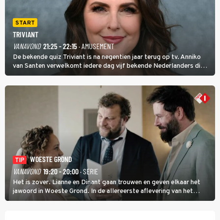
START
TRIVIANT
VANAVOND
21:25 - 22:15
· AMUSEMENT
De bekende quiz Triviant is na negentien jaar terug op tv. Anniko
van Santen verwelkomt iedere dag vijf bekende Nederlanders die
vragen beantwoorden in verschillende categorieën. De beste
speler gaat direct door naar de finaleweek.
WOESTE GROND
TIP
VANAVOND
19:20 - 20:00
· SERIE
Het is zover. Lianne en Dinant gaan trouwen en geven elkaar het
jawoord in Woeste Grond. In de allereerste aflevering van het
eerste seizoen kwam Lianne vanuit de Randstad naar Twente. Daar
is ze inmiddels helemaal op haar plek.