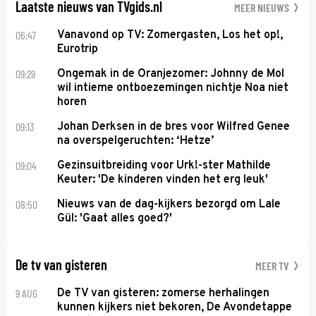
Laatste nieuws van TVgids.nl
MEER NIEUWS
06:47
Vanavond op TV: Zomergasten, Los het op!,
Eurotrip
09:29
Ongemak in de Oranjezomer: Johnny de Mol
wil intieme ontboezemingen nichtje Noa niet
horen
09:13
Johan Derksen in de bres voor Wilfred Genee
na overspelgeruchten: ‘Hetze’
09:04
Gezinsuitbreiding voor Urk!-ster Mathilde
Keuter: 'De kinderen vinden het erg leuk'
08:50
Nieuws van de dag-kijkers bezorgd om Lale
Gül: 'Gaat alles goed?'
De tv van gisteren
MEER TV
9 AUG
De TV van gisteren: zomerse herhalingen
kunnen kijkers niet bekoren, De Avondetappe