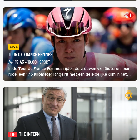
LIVE
TOUR DE FRANCE FEMMES
NU
15:45 - 18:00
· SPORT
In de Tour de France Femmes rijden de vrouwen van Sisteron naar
Nice, een 175 kilometer lange rit met een geleidelijke klim in het
midden. Dat is mogelijk niet de zwaarste hindernis, dat is de
temperatuur. Het kan in Nice namelijk bloedheet worden.
THE INTERN
TIP