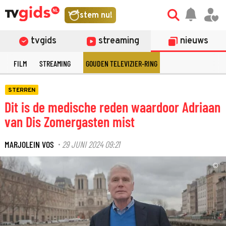
stem nu!
tvgids
streaming
nieuws
E
FILM
STREAMING
GOUDEN TELEVIZIER-RING
STERREN
Dit is de medische reden waardoor Adriaan
van Dis Zomergasten mist
MARJOLEIN VOS
29 JUNI 2024 09:21
·
©