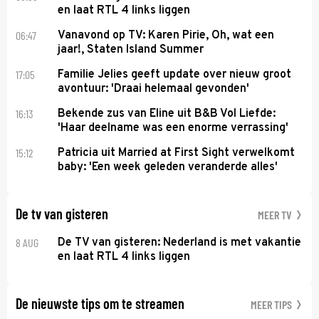
en laat RTL 4 links liggen
06:47
Vanavond op TV: Karen Pirie, Oh, wat een
jaar!, Staten Island Summer
17:05
Familie Jelies geeft update over nieuw groot
avontuur: 'Draai helemaal gevonden'
16:13
Bekende zus van Eline uit B&B Vol Liefde:
'Haar deelname was een enorme verrassing'
15:12
Patricia uit Married at First Sight verwelkomt
baby: 'Een week geleden veranderde alles'
De tv van gisteren
MEER TV
8 AUG
De TV van gisteren: Nederland is met vakantie
en laat RTL 4 links liggen
De nieuwste tips om te streamen
MEER TIPS