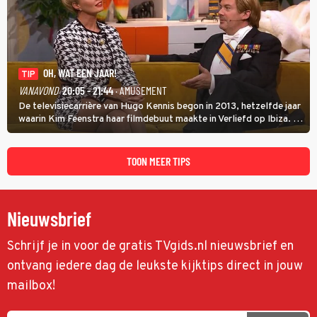
OH, WAT EEN JAAR!
TIP
VANAVOND
20:05 - 21:44
· AMUSEMENT
De televisiecarrière van Hugo Kennis begon in 2013, hetzelfde jaar
waarin Kim Feenstra haar filmdebuut maakte in Verliefd op Ibiza. In
Oh, Wat een Jaar! wordt duidelijk wat ze nog meer weten van het
jaar waarin ze allebei eindtwintigers waren.
TOON MEER TIPS
Nieuwsbrief
Schrijf je in voor de gratis TVgids.nl nieuwsbrief en
ontvang iedere dag de leukste kijktips direct in jouw
mailbox!