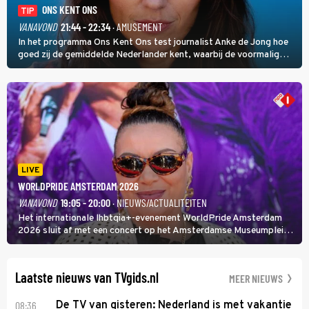
ONS KENT ONS
TIP
VANAVOND
21:44 - 22:34
· AMUSEMENT
In het programma Ons Kent Ons test journalist Anke de Jong hoe
goed zij de gemiddelde Nederlander kent, waarbij de voormalig
hoofdredacteur van modebladen Glamour en Elle het samen met
rapper Keizer opneemt tegen Edson da Graça en Marc-Marie
Huijbregts.
LIVE
WORLDPRIDE AMSTERDAM 2026
VANAVOND
19:05 - 20:00
· NIEUWS/ACTUALITEITEN
Het internationale lhbtqia+-evenement WorldPride Amsterdam
2026 sluit af met een concert op het Amsterdamse Museumplein.
Anita Doth is een van de optredende artiesten. In de jaren 90
veroverde ze de wereld als zangeres van 2Unlimited.
Laatste nieuws van TVgids.nl
MEER NIEUWS
08:36
De TV van gisteren: Nederland is met vakantie