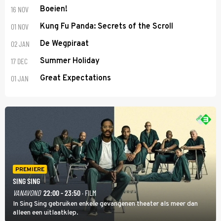
16 NOV
Boeien!
01 NOV
Kung Fu Panda: Secrets of the Scroll
02 JAN
De Wegpiraat
17 DEC
Summer Holiday
01 JAN
Great Expectations
PREMIERE
SING SING
VANAVOND
22:00 - 23:50
· FILM
In Sing Sing gebruiken enkele gevangenen theater als meer dan
alleen een uitlaatklep.