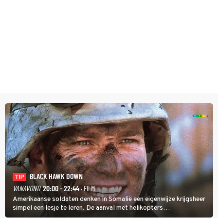
BLACK HAWK DOWN
TIP
VANAVOND
20:00 - 22:44
· FILM
Amerikaanse soldaten denken in Somalië een eigenwijze krijgsheer
simpel een lesje te leren. De aanval met helikopters
verloopt in Black Hawk down dramatisch.