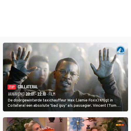
COLLATERAL
TIP
VANAVOND
20:01 - 22:10
· FILM
De doorgewinterde taxichauffeur Max (Jamie Foxx) krijgt in
Collateral een absolute ‘bad guy’ als passagier. Vincent (Tom
Cruise) heeft hem nodig om hem de stad door te loodsen om een
wel heel lugubere reden.