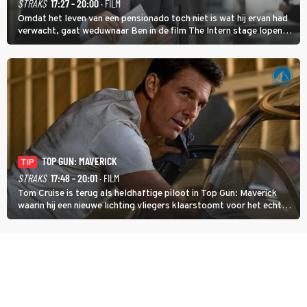
STRAKS
17:27 - 20:00
· FILM
Omdat het leven van een pensionado toch niet is wat hij ervan had
verwacht, gaat weduwnaar Ben in de film The Intern stage lopen
bij de hippe webwinkel van Jules, wat een gouden zet blijkt te zijn.
TOP GUN: MAVERICK
TIP
STRAKS
17:48 - 20:01
· FILM
Tom Cruise is terug als heldhaftige piloot in Top Gun: Maverick
waarin hij een nieuwe lichting vliegers klaarstoomt voor het echte
werk.