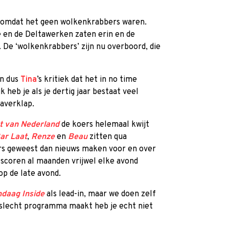
 omdat het geen wolkenkrabbers waren.
e en de Deltawerken zaten erin en de
 De ‘wolkenkrabbers’ zijn nu overboord, die
an dus
Tina
’s kritiek dat het in no time
k heb je als je dertig jaar bestaat veel
averklap.
t van Nederland
de koers helemaal kwijt
ar Laat
,
Renze
en
Beau
zitten qua
ders geweest dan nieuws maken voor en over
scoren al maanden vrijwel elke avond
p de late avond.
daag Inside
als lead-in, maar we doen zelf
n slecht programma maakt heb je echt niet