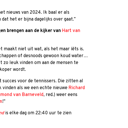
et nieuws van 2024. Ik baal er als
at het er bijna dagelijks over gaat.”
gen brengen aan de kijker van
Hart van
maakt niet uit wat, als het maar íéts is.
odschappen of desnoods gewoon koud water…
het zo leuk vinden om aan de mensen te
koper wordt.
t succes voor de tennissers. Die zitten al
leuk vinden als we een echte nieuwe
Richard
mond van Barneveld
, red.) weer eens
en
!”
nd
is elke dag om 22:40 uur te zien