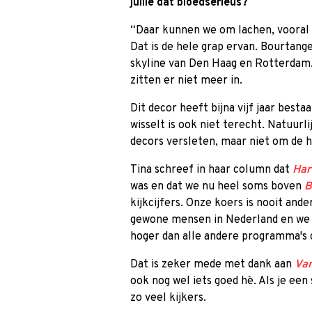
jullie dat bloedserieus?
“Daar kunnen we om lachen, vooral
Dat is de hele grap ervan. Bourtang
skyline van Den Haag en Rotterdam.
zitten er niet meer in.
Dit decor heeft bijna vijf jaar besta
wisselt is ook niet terecht. Natuurlij
decors versleten, maar niet om de h
Tina schreef in haar column dat
Har
was en dat we nu heel soms boven
B
kijkcijfers. Onze koers is nooit an
gewone mensen in Nederland en we 
hoger dan alle andere programma's o
Dat is zeker mede met dank aan
Van
ook nog wel iets goed hè. Als je ee
zo veel kijkers.