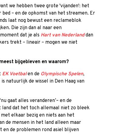
 want we hebben twee grote 'vijanden': het
r bed – en de opkomst van het streamen. Er
onds laat nog bewust een reclameblok
en. Die zijn dan al naar een
 moment dat je als
Hart van Nederland
dan
ers trekt – lineair – mogen we niet
t meest bijgebleven en waarom?
t
EK Voetbal
en de
Olympische Spelen
,
 is natuurlijk de wissel in Den Haag van
‘nu gaat alles veranderen’– en de
 land dat het toch allemaal niet zo bleek
k met elkaar bezig en niets aan het
an de mensen in het land alleen maar
t en de problemen rond asiel blijven