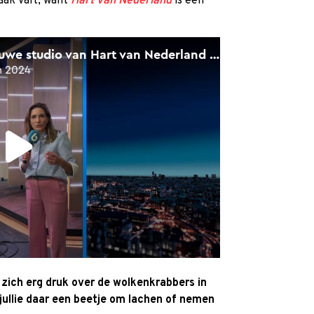
aak valt, want
Hart van Nederland
is een
ich erg druk over de wolkenkrabbers in
 jullie daar een beetje om lachen of nemen