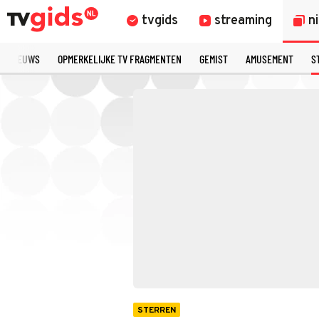
tvgids
streaming
n
TE NIEUWS
OPMERKELIJKE TV FRAGMENTEN
GEMIST
AMUSEMENT
S
STERREN