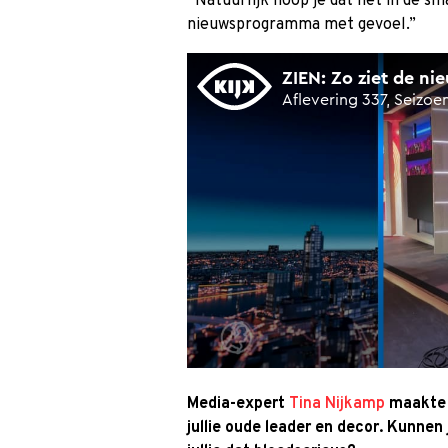
“Natuurlijk hoop je dat het in de sm
nieuwsprogramma met gevoel.”
Media-expert
Tina Nijkamp
maakte z
jullie oude leader en decor. Kunnen