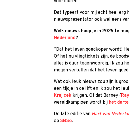
voortduren.
Dat typeert voor mij echt heel erg h
nieuwspresentator ook wel eens van d
Welk nieuws hoop je in 2025 te mo
Nederland
?
“Dat het leven goedkoper wordt! Het 
Of het nu vliegtickets zijn, de bo
alles is duur tegenwoordig. Ik zou 
mogen vertellen dat het leven goed
Wat ook leuk nieuws zou zijn is groo
een tijdje in de lift en ik zou het 
Krajicek
krijgen. Of dat Barney (
Ray
wereldkampioen wordt bij
het dart
De late editie van
Hart van Nederla
op
SBS6
.