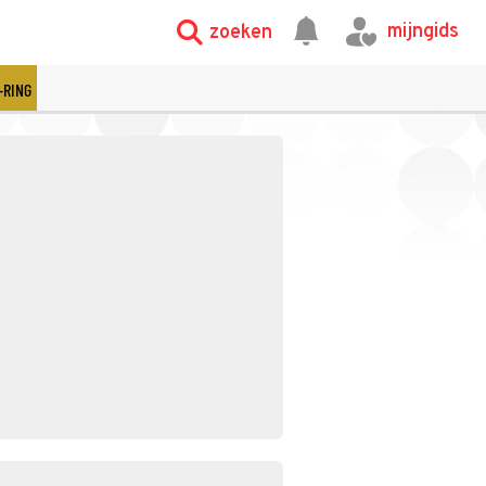
mijngids
zoeken
-RING