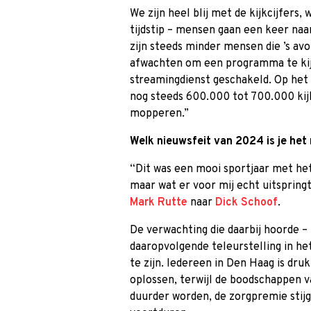
We zijn heel blij met de kijkcijfers,
tijdstip – mensen gaan een keer naa
zijn steeds minder mensen die ’s av
afwachten om een programma te kijk
streamingdienst geschakeld. Op het
nog steeds 600.000 tot 700.000 kijk
mopperen.”
Welk nieuwsfeit van 2024 is je he
“Dit was een mooi sportjaar met he
maar wat er voor mij echt uitspringt
Mark Rutte
naar
Dick Schoof
.
De verwachting die daarbij hoorde – 
daaropvolgende teleurstelling in het
te zijn. Iedereen in Den Haag is dru
oplossen, terwijl de boodschappen v
duurder worden, de zorgpremie stijg