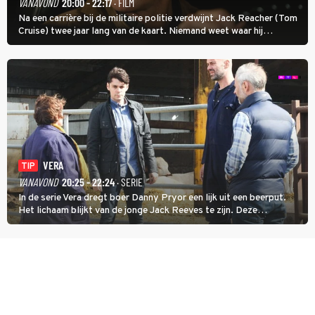
VANAVOND
20:00 - 22:17
· FILM
Na een carrière bij de militaire politie verdwijnt Jack Reacher (Tom
Cruise) twee jaar lang van de kaart. Niemand weet waar hij
uithangt, totdat moordverdachte James Barr naar hem vraagt.
VERA
TIP
VANAVOND
20:25 - 22:24
· SERIE
In de serie Vera dregt boer Danny Pryor een lijk uit een beerput.
Het lichaam blijkt van de jonge Jack Reeves te zijn. Deze
homoseksuele woonwagenbewoner had gebroken met zijn familie
en verliet het kamp met slaande ruzie.