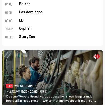
04:00
Paikar
01:00
Los domingos
00:00
EB
19 JUN
Orphan
01 DEC
StoryZoo
WOESTE GROND
TIP
VANAVOND
19:20 - 20:00
· SERIE
De serie Woeste Grond wordt opgenomen in een leegstaande
boerderij in Hoge Hexel, Twente. Het melkveebedrijf met 160