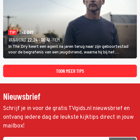
THE DRY
TIP
VANAVOND
22:24 - 00:41
· FILM
In The Dry keert een agent na jaren terug naar zijn geboortestad
voor de begrafenis van een jeugdvriend, waarna hij bij het
onderzoeken van diens dood een verband begint te vermoeden
met een oude zaak.
TOON MEER TIPS
Nieuwsbrief
Schrijf je in voor de gratis TVgids.nl nieuwsbrief en
ontvang iedere dag de leukste kijktips direct in jouw
mailbox!