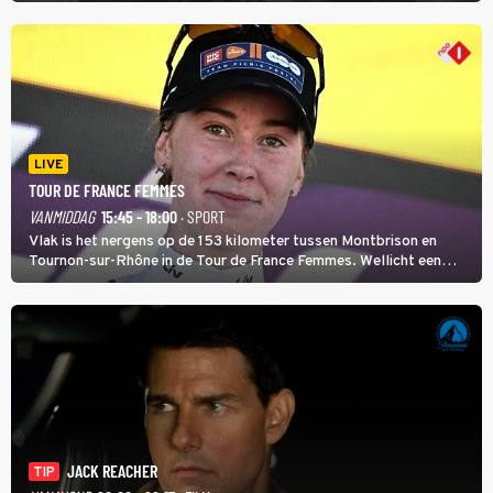
koeien moest sluiten, omdat het dicht bij een Natura 2000-gebied
ligt. In de serie heerst er een gevaarlijke veeziekte.
LIVE
TOUR DE FRANCE FEMMES
VANMIDDAG
15:45 - 18:00
· SPORT
Vlak is het nergens op de 153 kilometer tussen Montbrison en
Tournon-sur-Rhône in de Tour de France Femmes. Wellicht een
kans voor Nienke Vinke, die vorig jaar de witte trui won.
JACK REACHER
TIP