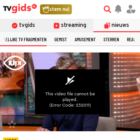
©
stem nu!
tvgids
streaming
nieuws
ERKELIJKE TV FRAGMENTEN
GEMIST
AMUSEMENT
STERREN
REALIT