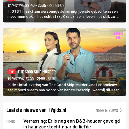
VANAVOND
22:40 - 23:15
· RELIGIEUS
In GTST maakt zijn personage Julian ingrijpende gebeurtenissen
mee, maar ook in het echt staat Cas Jansens leven niet stil, zo
vertelt hij in Adieu! Volgende Kaart.
THE GOOD SHIP MURDER
TIP
VANAVOND
21:00 - 21:55
· SERIE
In de slotaflevering van The Good Ship Murder vindt er opnieuw
een moord plaats aan boord van het cruiseschip, waarbij dit keer
een bemanningslid het slachtoffer is en kapitein Marlowe de dader
lijkt te zijn.
Laatste nieuws van TVgids.nl
MEER NIEUWS
09:08
Verrassing: Er is nog een B&B-houder gevolgd
in haar zoektocht naar de liefde