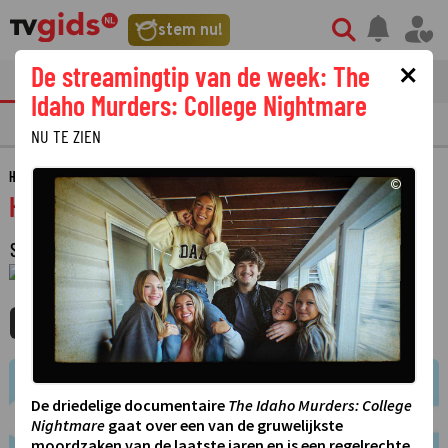
stem nu!
×
De streamingtip van de week: The
tvgids
streaming
nieuws
Idaho Murders: College Nightmare
TV GIDS
NU & STRAKS
PRIMETIME
GEMIST
LAATSTE NIEUWS
NU TE ZIEN
HOME
GIDS
HOI DUGGEE
©
Hoi Duggee
SERIE
·
ANIMATIESERIE
·
2 SEIZOENEN
·
1 JANUARI 1970
01:00 - 01:00
MIJNGIDS
AGENDA
DELEN
De driedelige documentaire
The Idaho Murders: College
Nightmare
gaat over een van de gruwelijkste
moordzaken van de laatste jaren en is een regelrechte