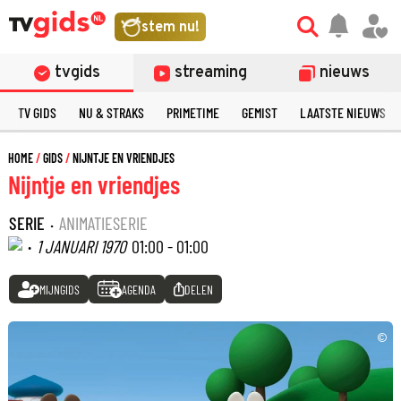
stem nu!
tvgids
streaming
nieuws
TV GIDS
NU & STRAKS
PRIMETIME
GEMIST
LAATSTE NIEUWS
HOME
GIDS
NIJNTJE EN VRIENDJES
Nijntje en vriendjes
SERIE
·
ANIMATIESERIE
·
1 JANUARI 1970
01:00 - 01:00
MIJNGIDS
AGENDA
DELEN
©